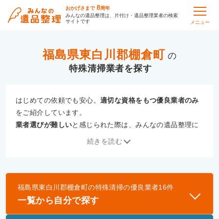
8
おかげさまで
周年
みんなの遺品整理は、片付け・遺品整理業者の検索
サイトです
メニュー
福島県東白川郡棚倉町
の
特殊清掃
はじめての依頼でも安心。
適切な資格をもつ優良業者のみ
をご紹介しています。
業者選びが難しい
と感じられた際は、みんなの遺品整理に
ご相談ください。
続きを読む
専門の相談員が、
あなたにぴったりな業者をご提案
いたし
ます。
福島県東白川郡棚倉町
の
特殊清掃
の優良業者
16
件
優良業者とは
一覧から自分で探す
一般財団法人遺品整理認定協会、および一般社団法
人事件現場特殊清掃センターと提携し、「遺品整理