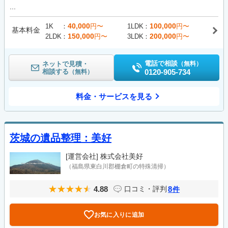
...
40,000
100,000
1K
円〜
1LDK
円〜
基本料金
150,000
200,000
2LDK
円〜
3LDK
円〜
電話で相談
ネットで見積・
（無料）
相談する
0120-905-734
（無料）
料金・サービスを見る
茨城の遺品整理：美好
[運営会社]
株式会社美好
（福島県東白川郡棚倉町の特殊清掃）
4.88
8
口コミ・評判
件
お気に入りに追加