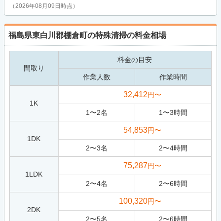
（2026年08月09日時点）
福島県東白川郡棚倉町の特殊清掃の料金相場
料金の目安
間取り
作業人数
作業時間
32,412
円〜
1K
1
〜
2
名
1
〜
3
時間
54,853
円〜
1DK
2
〜
3
名
2
〜
4
時間
75,287
円〜
1LDK
2
〜
4
名
2
〜
6
時間
100,320
円〜
2DK
2
〜
5
名
2
〜
6
時間