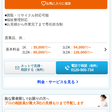
お気に入りに追加
■買取・リサイクル対応可能
■福祉整理対応
■お見積から作業完了まで専任担当制
貴重品、供...
35,000
54,000
1K
円〜
1LDK
円〜
基本料金
90,000
126,000
2LDK
円〜
3LDK
円〜
電話で相談
ネットで見積・
（無料）
相談する
0120-905-734
（無料）
料金・サービスを見る
急な業者探し
お困りの方
で
へ
3
プロの相談員が最大
社の見積もりまで手配します