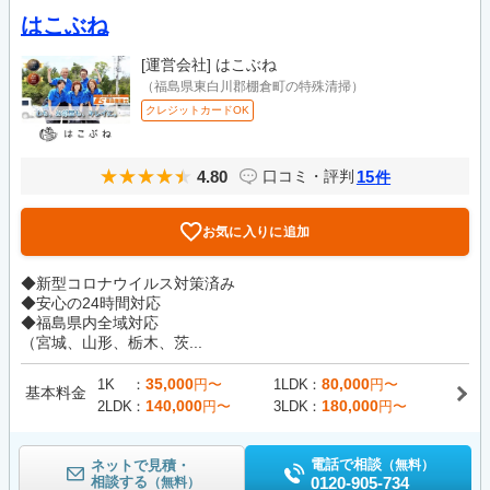
はこぶね
[運営会社]
はこぶね
（福島県東白川郡棚倉町の特殊清掃）
クレジットカードOK
4.80
15
口コミ・評判
件
お気に入りに追加
◆新型コロナウイルス対策済み
◆安心の24時間対応
◆福島県内全域対応
（宮城、山形、栃木、茨...
35,000
80,000
1K
円〜
1LDK
円〜
基本料金
140,000
180,000
2LDK
円〜
3LDK
円〜
電話で相談
ネットで見積・
（無料）
相談する
0120-905-734
（無料）