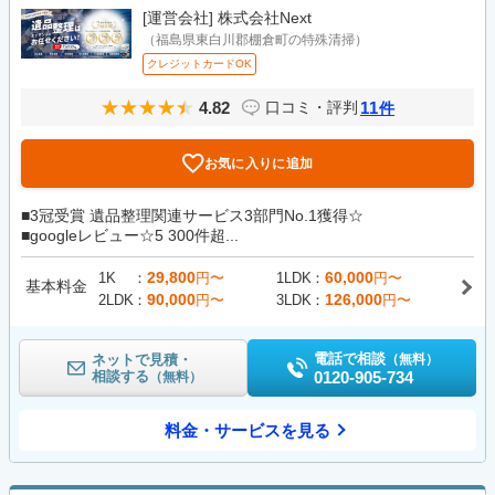
[運営会社]
株式会社Next
（福島県東白川郡棚倉町の特殊清掃）
クレジットカードOK
4.82
11
口コミ・評判
件
お気に入りに追加
■3冠受賞 遺品整理関連サービス3部門No.1獲得☆
■googleレビュー☆5 300件超...
29,800
60,000
1K
円〜
1LDK
円〜
基本料金
90,000
126,000
2LDK
円〜
3LDK
円〜
電話で相談
ネットで見積・
（無料）
相談する
0120-905-734
（無料）
料金・サービスを見る