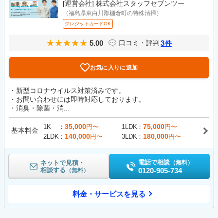
[運営会社]
株式会社スタッフセブンツー
（福島県東白川郡棚倉町の特殊清掃）
クレジットカードOK
5.00
3
口コミ・評判
件
お気に入りに追加
・新型コロナウイルス対策済みです。
・お問い合わせには即時対応しております。
・消臭・除菌・消...
35,000
75,000
1K
円〜
1LDK
円〜
基本料金
140,000
180,000
2LDK
円〜
3LDK
円〜
電話で相談
ネットで見積・
（無料）
相談する
0120-905-734
（無料）
料金・サービスを見る