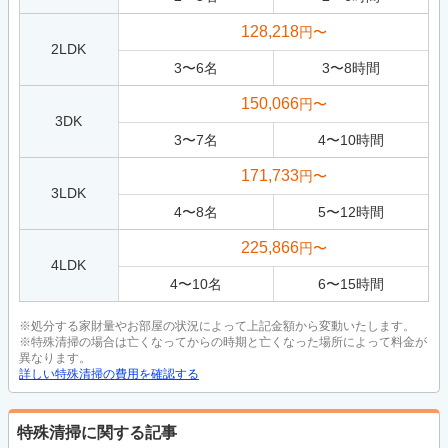
128,218
円〜
2LDK
3
〜
6
名
3
〜
8
時間
150,066
円〜
3DK
3
〜
7
名
4
〜
10
時間
171,733
円〜
3LDK
4
〜
8
名
5
〜
12
時間
225,866
円〜
4LDK
4
〜
10
名
6
〜
15
時間
※処分する家財量やお部屋の状況によって上記金額から変動いたします。
※特殊清掃の場合は亡くなってからの時期と亡くなった場所によって料金が
異なります。
詳しい特殊清掃の費用を確認する
特殊清掃に関する記事