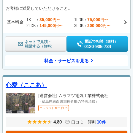
お客様に満足していただけること...
35,000
75,000
1K
円〜
1LDK
円〜
基本料金
145,000
200,000
2LDK
円〜
3LDK
円〜
電話で相談
ネットで見積・
（無料）
相談する
0120-905-734
（無料）
料金・サービスを見る
心愛（ここあ）
[運営会社]
ムラマツ電気工業株式会社
（福島県東白川郡棚倉町の特殊清掃）
クレジットカードOK
4.80
10
口コミ・評判
件