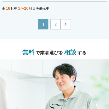
16
1〜10
全
社中
社目を表示中
1
2
無料
相談
で業者選びを
する