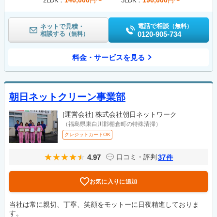
140,000
190,000
2LDK
円〜
3LDK
円〜
電話で相談
ネットで見積・
（無料）
相談する
0120-905-734
（無料）
料金・サービスを見る
朝日ネットクリーン事業部
[運営会社]
株式会社朝日ネットワーク
（福島県東白川郡棚倉町の特殊清掃）
クレジットカードOK
4.97
37
口コミ・評判
件
お気に入りに追加
当社は常に親切、丁寧、笑顔をモットーに日夜精進しておりま
す。