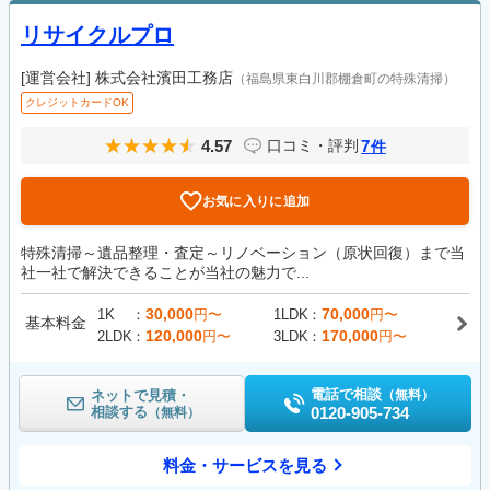
リサイクルプロ
[運営会社]
株式会社濱田工務店
（福島県東白川郡棚倉町の特殊清掃）
クレジットカードOK
4.57
7
口コミ・評判
件
お気に入りに追加
特殊清掃～遺品整理・査定～リノベーション（原状回復）まで当
社一社で解決できることが当社の魅力で...
30,000
70,000
1K
円〜
1LDK
円〜
基本料金
120,000
170,000
2LDK
円〜
3LDK
円〜
電話で相談
ネットで見積・
（無料）
相談する
0120-905-734
（無料）
料金・サービスを見る