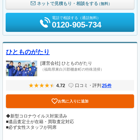
ネットで見積もり・相談をする
（無料）
電話で相談する（通話無料）
0120-905-734
ひとものがたり
[運営会社]
ひとものがたり
（福島県東白川郡棚倉町の特殊清掃）
4.72
25
口コミ・評判
件
お気に入りに追加
◆新型コロナウイルス対策済み
■遺品査定士が在籍・買取査定対応
■必ず女性スタッフが同席