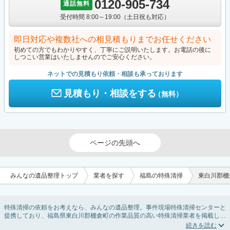
0120-905-734
通話無料
受付時間 8:00～19:00（土日祝も対応）
即日対応や複数社への相見積もりまでお任せください
初めての方でもわかりやすく、丁寧にご説明いたします。お電話の後に
しつこい営業はいたしませんのでご安心ください。
ネットでの見積もり依頼・相談も承っております
見積もり・相談をする
（無料）
ページの先頭へ
みんなの遺品整理トップ
業者を探す
福島の特殊清掃
東白川郡棚
特殊清掃の依頼をお考えなら、みんなの遺品整理。事件現場特殊清掃センターと
提携しており、福島県東白川郡棚倉町の作業品質の高い特殊清掃業者を掲載して
います。孤独死・孤立死に伴う不用品の処分・回収・引き取りから、事件・事