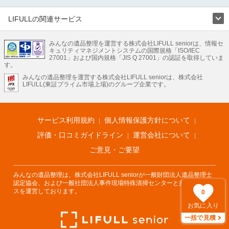
故・自殺現場などの血液や体液の除去、ハエやウジなどの害虫駆除まで対応して
います。福島県東白川郡棚倉町の特殊清掃の料金相場情報だけで業者を決められ
ない場合はリフォームによる原状回復・オゾン脱臭機による腐敗臭などの臭いの
LIFULLの関連サービス
脱臭・消臭サービスなど絞り込み条件を利用し検索してみましょう。
LIFULLのサービス
また故人のご遺族だけでなく不動産管理会社様やオーナー様(賃貸家主様)、行政
のご担当者様でも相談できます。
みんなの遺品整理を運営する株式会社LIFULL seniorは、情報セ
不動産・住宅
引越し
老人ホーム
地方創生
ママの就労支援
キュリティマネジメントシステムの国際規格「ISO/IEC
不動産クラウドファンディング
遺品整理
老後の暮らし情報
27001」および国内規格「JIS Q 27001」の認証を取得していま
農業技術
す。
みんなの遺品整理を運営する株式会社LIFULL seniorは、株式会社
LIFULL HOME'Sのサービス
LIFULL(東証プライム市場上場)のグループ企業です。
不動産・住宅
マンション
一戸建て
注文住宅
リノベーション
不動産査定
マンション専門売却査定
不動産投資
アドバイザー
住まいの窓口
住宅ローン
住まいインデックス
プライスマップ
不動産アーカイブ
空き家バンク
家賃相場
不動産会社
まちむすび
サービス利用規約
個人情報保護方針について
不動産用語集
住まいのお役立ち情報
LIFULL HOME'S PRESS
DIY Mag
アプリ
不動産データ
不動産転職
評価・口コミガイドライン
運営会社について
ご意見・ご要望
みんなの遺品整理は、株式会社LIFULL seniorが一般財団法人遺品整理士
認定協会、および一般社団法人事件現場特殊清掃センターと共同でサービ
スを運営しております。
0
お気に入り
一括で見積