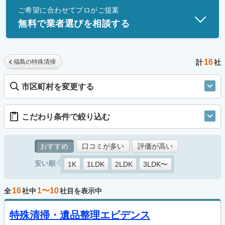
ご希望に合わせてプロがご提案
士」資格を持つ事業者のみ掲載しています。
無料で業者選びを相談する
16
福島の特殊清掃
計
社
市区町村を変更する
こだわり条件で絞り込む
おすすめ
口コミが多い
評価が高い
安い順
1K
1LDK
2LDK
3LDK〜
16
1〜10
全
社中
社目を表示中
特殊清掃・遺品整理エビデンス