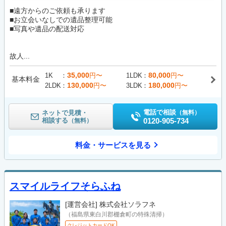
■遠方からのご依頼も承ります
■お立会いなしでの遺品整理可能
■写真や遺品の配送対応
故人...
35,000
80,000
1K
円〜
1LDK
円〜
基本料金
130,000
180,000
2LDK
円〜
3LDK
円〜
電話で相談
ネットで見積・
（無料）
相談する
0120-905-734
（無料）
料金・サービスを見る
スマイルライフそらふね
[運営会社]
株式会社ソラフネ
（福島県東白川郡棚倉町の特殊清掃）
クレジットカードOK