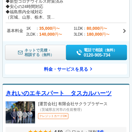
◆新型コロナウイルス対策済み
◆安心の24時間対応
◆福島県内全域対応
（宮城、山形、栃木、茨...
35,000
80,000
1K
円〜
1LDK
円〜
基本料金
140,000
180,000
2LDK
円〜
3LDK
円〜
電話で相談
ネットで見積・
（無料）
相談する
0120-905-734
（無料）
料金・サービスを見る
きれいのエキスパート タスカルハーツ
[運営会社]
有限会社サクラブラザース
（茨城県古河市の生前整理）
クレジットカードOK
4.50
8
口コミ・評判