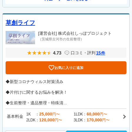
草創ライフ
[運営会社]
株式会社しっぽプロジェクト
（茨城県古河市の生前整理）
4.73
15
口コミ・評判
件
お気に入りに追加
◆新型コロナウィルス対策済み
◆片付けに関するお悩みを解決！
◆生前整理・遺品整理・特殊清...
25,000
60,000
1K
円〜
1LDK
円〜
基本料金
120,000
170,000
2LDK
円〜
3LDK
円〜