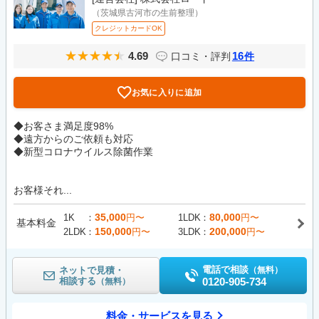
（茨城県古河市の生前整理）
クレジットカードOK
4.69
16
口コミ・評判
件
お気に入りに追加
◆お客さま満足度98%
◆遠方からのご依頼も対応
◆新型コロナウイルス除菌作業
お客様それ...
35,000
80,000
1K
円〜
1LDK
円〜
基本料金
150,000
200,000
2LDK
円〜
3LDK
円〜
電話で相談
ネットで見積・
（無料）
相談する
0120-905-734
（無料）
料金・サービスを見る