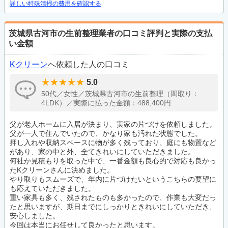
詳しい特殊清掃の費用を確認する
茨城県古河市の生前整理業者の口コミ評判と実際の支払
い金額
Kクリーン
へ依頼した人の口コミ
5.0
50代／女性／茨城県古河市の生前整理（間取り：
4LDK）／実際に払った金額：488,400円
父が老人ホームに入居が決まり、実家の片づけを依頼しました。
父が一人で住んでいたので、かなり家も汚れた状態でした。
押し入れや収納スペースに物が多く残っており、庭にも物置など
があり、家の中と外、全てきれいにしていただきました。
何社か見積もりを取った中で、一番金額も良心的で対応も良かっ
たKクリーンさんに決めました。
やり取りもスムーズで、年内に片づけたいというこちらの要望に
も応えていただきました。
重い家具も多く、残されたものも多かったので、作業も大変だっ
たと思いますが、期日までにしっかりときれいにしていただき、
安心しました。
今回は本当にお任せして良かったと思います。