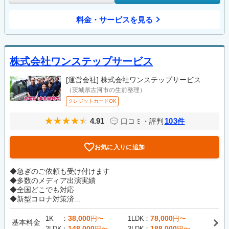
料金・サービスを見る
株式会社ワンステップサービス
[運営会社]
株式会社ワンステップサービス
（茨城県古河市の生前整理）
クレジットカードOK
4.91
103
口コミ・評判
件
お気に入りに追加
◆急ぎのご依頼も受け付けます
◆多数のメディア出演実績
◆全国どこでも対応
◆新型コロナ対策済...
38,000
78,000
1K
円〜
1LDK
円〜
基本料金
148,000
188,000
2LDK
円〜
3LDK
円〜