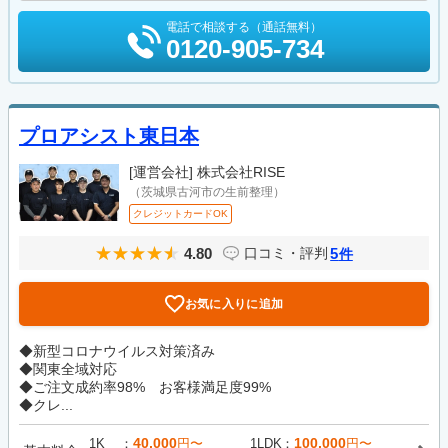
電話で相談する（通話無料）
0120-905-734
プロアシスト東日本
[運営会社]
株式会社RISE
（茨城県古河市の生前整理）
クレジットカードOK
4.80
5
口コミ・評判
件
お気に入りに追加
◆新型コロナウイルス対策済み
◆関東全域対応
◆ご注文成約率98% お客様満足度99%
◆クレ...
40,000
100,000
1K
円〜
1LDK
円〜