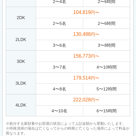
2
〜
4
名
2
〜
6
時間
104,819
円〜
2DK
2
〜
5
名
2
〜
6
時間
130,486
円〜
2LDK
3
〜
6
名
3
〜
8
時間
156,773
円〜
3DK
3
〜
7
名
4
〜
10
時間
179,514
円〜
3LDK
4
〜
8
名
5
〜
12
時間
222,028
円〜
4LDK
4
〜
10
名
6
〜
15
時間
※処分する家財量やお部屋の状況によって上記金額から変動いたします。
※特殊清掃の場合は亡くなってからの時期と亡くなった場所によって料金が
異なります。