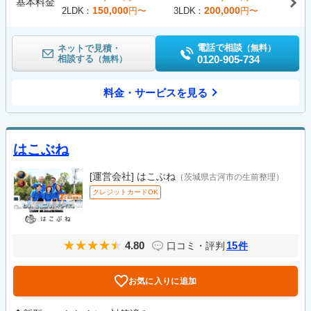
基本料金
150,000
200,000
2LDK
円〜
3LDK
円〜
電話で相談
ネットで見積・
（無料）
相談する
0120-905-734
（無料）
料金・サービスを見る
はこぶね
[運営会社]
はこぶね
（茨城県古河市の生前整理）
クレジットカードOK
4.80
15
口コミ・評判
件
お気に入りに追加