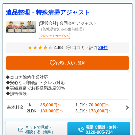
遺品整理・特殊清掃アジャスト
[運営会社]
合同会社アジャスト
（茨城県古河市の生前整理）
クレジットカードOK
4.88
26
口コミ・評判
件
お気に入りに追加
◆コロナ除菌作業対応
◆安心な明朗会計・クレカ対応
◆実績豊富でお客様満足度90%
◆損害保険...
35,000
70,000
1K
円〜
1LDK
円〜
基本料金
133,000
173,000
2LDK
円〜
3LDK
円〜
電話で相談
ネットで見積・
（無料）
相談する
0120-905-734
（無料）