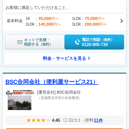
お客様に満足していただけること...
35,000
75,000
1K
円〜
1LDK
円〜
基本料金
145,000
200,000
2LDK
円〜
3LDK
円〜
電話で相談
ネットで見積・
（無料）
相談する
0120-905-734
（無料）
料金・サービスを見る
BSC合同会社（便利屋サービス21）
[運営会社]
BSC合同会社
（茨城県古河市の生前整理）
4.45
11
口コミ・評判
件