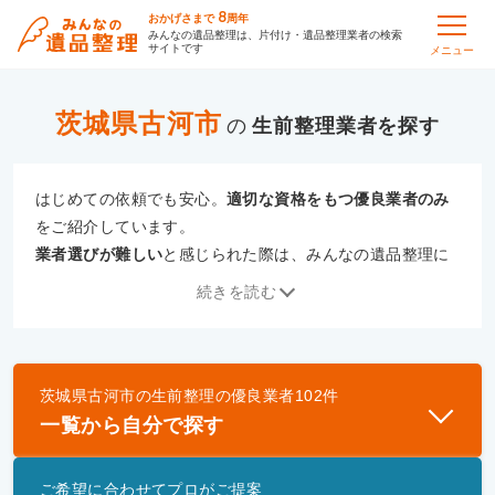
8
おかげさまで
周年
みんなの遺品整理は、片付け・遺品整理業者の検索
サイトです
メニュー
茨城県古河市
の
生前整理
はじめての依頼でも安心。
適切な資格をもつ優良業者のみ
をご紹介しています。
業者選びが難しい
と感じられた際は、みんなの遺品整理に
ご相談ください。
続きを読む
専門の相談員が、
あなたにぴったりな業者をご提案
いたし
ます。
茨城県古河市
の
生前整理
の優良業者
102
件
優良業者とは
一覧から自分で探す
一般財団法人遺品整理認定協会、および一般社団法
人事件現場特殊清掃センターと提携し、「遺品整理
ご希望に合わせてプロがご提案
士」資格を持つ事業者のみ掲載しています。