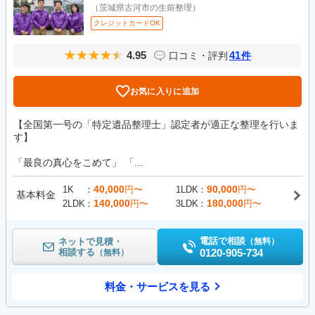
（茨城県古河市の生前整理）
クレジットカードOK
4.95
41
口コミ・評判
件
お気に入りに追加
【全国第一号の「特定遺品整理士」認定者が適正な整理を行いま
す】
「最良の真心をこめて」 「...
40,000
90,000
1K
円〜
1LDK
円〜
基本料金
140,000
180,000
2LDK
円〜
3LDK
円〜
電話で相談
ネットで見積・
（無料）
相談する
0120-905-734
（無料）
料金・サービスを見る