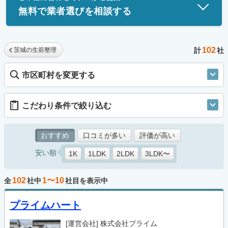
無料で業者選びを相談する
102
茨城の生前整理
計
社
市区町村を変更する
こだわり条件で絞り込む
おすすめ
口コミが多い
評価が高い
安い順
1K
1LDK
2LDK
3LDK〜
102
1〜10
全
社中
社目を表示中
プライムハート
[運営会社]
株式会社プライム