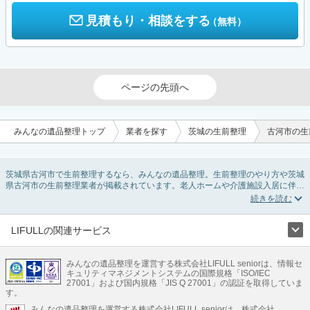
見積もり・相談をする
（無料）
ページの先頭へ
みんなの遺品整理トップ
業者を探す
茨城の生前整理
古河市の生
茨城県古河市で生前整理するなら、みんなの遺品整理。生前整理のやり方や茨城
県古河市の生前整理業者が掲載されています。老人ホームや介護施設入居に伴う
不用品の処分・回収・引き取りから、在宅介護の介護整理や福祉住環境整理まで
対応しています。茨城県古河市の生前整理の料金相場情報だけで業者を決められ
ない場合は、不用品の買取や遺産・財産にかかわる相続相談などのオプションサ
ービスで絞り込み検索を利用してみましょう。
LIFULLの関連サービス
またお役立ち情報も豊富なので終活でエンディングノートの選び方や、整理整
LIFULLのサービス
頓・老前整理・生前整理のコツについてもチェックしてみてください。
みんなの遺品整理を運営する株式会社LIFULL seniorは、情報セ
不動産・住宅
引越し
老人ホーム
地方創生
ママの就労支援
キュリティマネジメントシステムの国際規格「ISO/IEC
不動産クラウドファンディング
遺品整理
老後の暮らし情報
27001」および国内規格「JIS Q 27001」の認証を取得していま
農業技術
す。
みんなの遺品整理を運営する株式会社LIFULL seniorは、株式会社