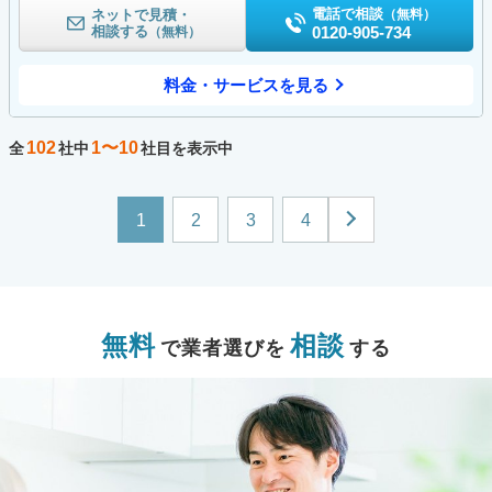
電話で相談
ネットで見積・
（無料）
相談する
0120-905-734
（無料）
料金・サービスを見る
102
1〜10
全
社中
社目を表示中
1
2
3
4
無料
相談
で業者選びを
する