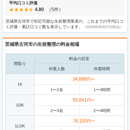
平均口コミ評価
4.80
（5件）
茨城県古河市で対応可能な生前整理業者の、これまでの平均口コ
ミ評価・累計口コミ数を表示しています。
（2026年08月07日時点）
茨城県古河市の生前整理の料金相場
料金の目安
間取り
作業人数
作業時間
34,898
円〜
1K
1
〜
2
名
1
〜
3
時間
55,841
円〜
1DK
2
〜
3
名
2
〜
4
時間
76,110
円〜
1LDK