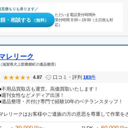
相見積もりも承ります
ただいま電話受付時間外
依頼・相談する
（無料）
受付時間 8:00～19:00（土日祝も対
応）
マレリーク
（滋賀県犬上郡豊郷町の遺品整理）
4.87
口コミ・評判
183
件
■不用品買取店も運営。高価買取いたします！
■週刊女性などメディア出演！
■遺品整理・片付け専門で経験10年のベテランスタッフ！
マレリークはお客様やご遺族の方の意思を尊重して作業をさせ
30,000
60,000