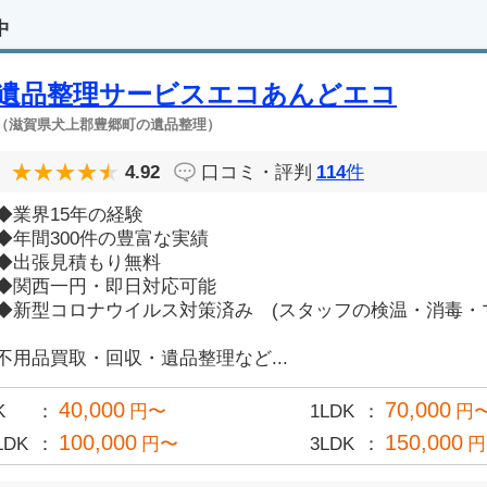
中
遺品整理サービスエコあんどエコ
（滋賀県犬上郡豊郷町の遺品整理）
4.92
口コミ・評判
114
件
◆業界15年の経験
◆年間300件の豊富な実績
◆出張見積もり無料
◆関西一円・即日対応可能
◆新型コロナウイルス対策済み (スタッフの検温・消毒・
不用品買取・回収・遺品整理など...
40,000
70,000
K
円〜
1LDK
円
100,000
150,000
LDK
円〜
3LDK
円