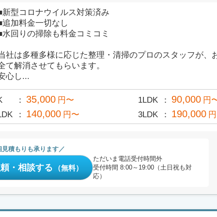
■新型コロナウイルス対策済み
■追加料金一切なし
■水回りの掃除も料金コミコミ
当社は多種多様に応じた整理・清掃のプロのスタッフが、
全て解消させてもらいます。
安心し...
35,000
90,000
K
円〜
1LDK
円
140,000
190,000
LDK
円〜
3LDK
円
相見積もりも承ります
ただいま電話受付時間外
依頼・相談する
（無料）
受付時間 8:00～19:00（土日祝も対
応）