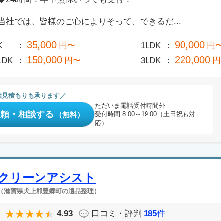
当社では、皆様のご心によりそって、できるだ...
35,000
90,000
K
円〜
1LDK
円
150,000
220,000
LDK
円〜
3LDK
円
相見積もりも承ります
ただいま電話受付時間外
依頼・相談する
（無料）
受付時間 8:00～19:00（土日祝も対
応）
クリーンアシスト
（滋賀県犬上郡豊郷町の遺品整理）
4.93
口コミ・評判
185
件