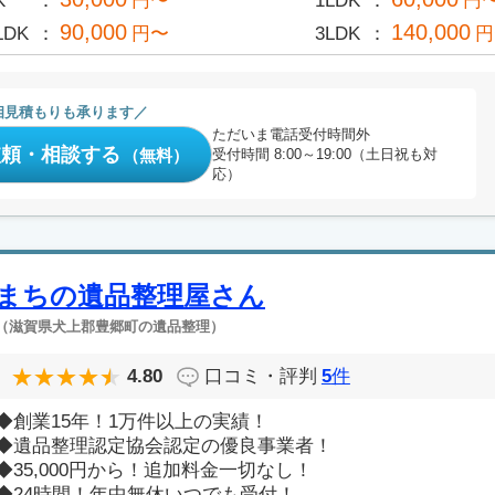
K
円〜
1LDK
円
90,000
140,000
LDK
円〜
3LDK
円
相見積もりも承ります
ただいま電話受付時間外
依頼・相談する
（無料）
受付時間 8:00～19:00（土日祝も対
応）
まちの遺品整理屋さん
（滋賀県犬上郡豊郷町の遺品整理）
4.80
口コミ・評判
5
件
◆創業15年！1万件以上の実績！
◆遺品整理認定協会認定の優良事業者！
◆35,000円から！追加料金一切なし！
◆24時間！年中無休いつでも受付！