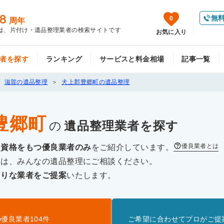
8
無
0
周年
は、片付け・遺品整理業者の検索サイトです
お気に入り
者を探す
ランキング
サービスと料金相場
記事一覧
滋賀の遺品整理
犬上郡豊郷町の遺品整理
豊郷町
の
遺品整理
業者を探す
優良業者とは
な資格をもつ優良業者のみ
をご紹介しています。
際は、みんなの遺品整理にご相談ください。
たりな業者をご提案
いたします。
の優良業者
104
件
ご希望に合わせてプロがご提