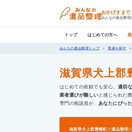
おかげさまで
みんなの遺品整理
トップ
はじめての方へ
業
みんなの遺品整理トップ
業者を探す
滋賀県犬上郡
はじめての依頼でも安心。
適切
業者選びが難しい
と感じられた
専門の相談員が、
あなたにぴっ
滋賀県犬上郡豊郷町
の
遺品整理