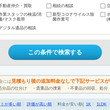
不動産仲介・買取
相続の相談
作業スタッフの検温/消
新型コロナウイルス除
毒/マスク着用
菌作業可
(
デジタル遺品の相談
この条件で検索する
見積もり後の追加料金なしで下記サービスが
金には
処分品の仕分け
貴重品の捜索
不要品の回収、処分
コミが多い順
評価が高い順
料金が安い順
1K
1LDK