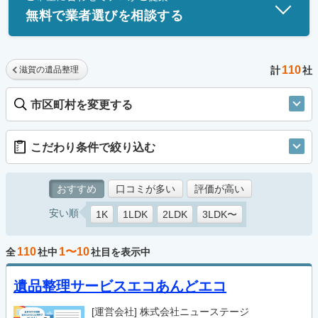
無料で業者選びを相談する
110
滋賀の遺品整理
計
社
市区町村を変更する
こだわり条件で絞り込む
おすすめ
口コミが多い
評価が高い
安い順
1K
1LDK
2LDK
3LDK〜
110
1〜10
全
社中
社目を表示中
遺品整理サービスエコあんどエコ
[運営会社]
株式会社ニューステージ