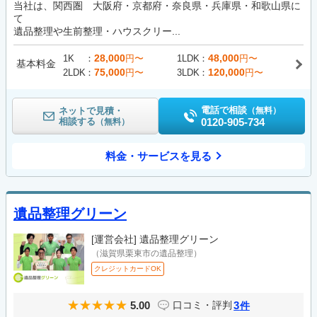
当社は、関西圏 大阪府・京都府・奈良県・兵庫県・和歌山県に
て
遺品整理や生前整理・ハウスクリー...
28,000
48,000
1K
円〜
1LDK
円〜
基本料金
75,000
120,000
2LDK
円〜
3LDK
円〜
電話で相談
ネットで見積・
（無料）
相談する
0120-905-734
（無料）
料金・サービスを見る
遺品整理グリーン
[運営会社]
遺品整理グリーン
（滋賀県栗東市の遺品整理）
クレジットカードOK
5.00
3
口コミ・評判
件