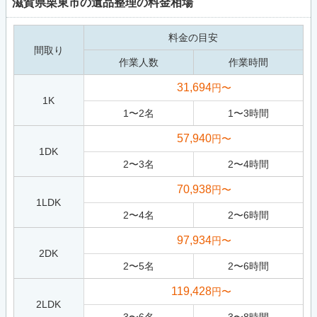
滋賀県栗東市の遺品整理の料金相場
料金の目安
間取り
作業人数
作業時間
31,694
円〜
1K
1
〜
2
名
1
〜
3
時間
57,940
円〜
1DK
2
〜
3
名
2
〜
4
時間
70,938
円〜
1LDK
2
〜
4
名
2
〜
6
時間
97,934
円〜
2DK
2
〜
5
名
2
〜
6
時間
119,428
円〜
2LDK