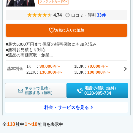
クレジットカードOK
4.74
33
口コミ・評判
件
お気に入りに追加
■最大5000万円まで保証の損害保険にも加入済み
■無料お見積もり対応
■遺品の高価買取・創業...
30,000
70,000
1K
円〜
1LDK
円〜
基本料金
130,000
190,000
2LDK
円〜
3LDK
円〜
電話で相談
ネットで見積・
（無料）
相談する
0120-905-734
（無料）
料金・サービスを見る
110
1〜10
全
社中
社目を表示中