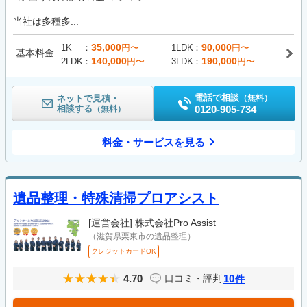
当社は多種多...
35,000
90,000
1K
円〜
1LDK
円〜
基本料金
140,000
190,000
2LDK
円〜
3LDK
円〜
電話で相談
ネットで見積・
（無料）
相談する
0120-905-734
（無料）
料金・サービスを見る
遺品整理・特殊清掃プロアシスト
[運営会社]
株式会社Pro Assist
（滋賀県栗東市の遺品整理）
クレジットカードOK
4.70
10
口コミ・評判
件