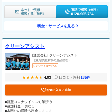
電話で相談
ネットで見積・
（無料）
相談する
0120-905-734
（無料）
料金・サービスを見る
クリーンアシスト
[運営会社]
クリーンアシスト
（滋賀県栗東市の遺品整理）
クレジットカードOK
4.93
185
口コミ・評判
件
お気に入りに追加
■新型コロナウイルス対策済み
■追加料金一切なし
■水回りの掃除も料金コミコミ