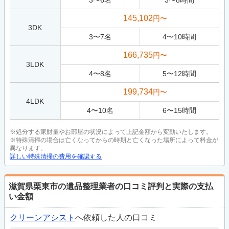
3
〜
6
名
3
〜
8
時間
145,102
円〜
3DK
3
〜
7
名
4
〜
10
時間
166,735
円〜
3LDK
4
〜
8
名
5
〜
12
時間
199,734
円〜
4LDK
4
〜
10
名
6
〜
15
時間
※処分する家財量やお部屋の状況によって上記金額から変動いたします。
※特殊清掃の場合は亡くなってからの時期と亡くなった場所によって料金が
異なります。
詳しい特殊清掃の費用を確認する
滋賀県栗東市の遺品整理業者の口コミ評判と実際の支払
い金額
クリーンアシスト
へ依頼した人の口コミ