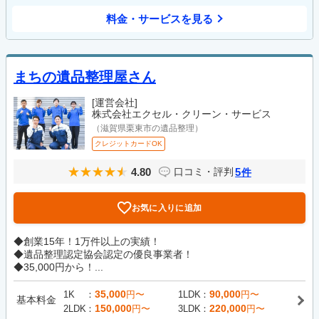
料金・サービスを見る
まちの遺品整理屋さん
[運営会社]
株式会社エクセル・クリーン・サービス
（滋賀県栗東市の遺品整理）
クレジットカードOK
4.80
5
口コミ・評判
件
お気に入りに追加
◆創業15年！1万件以上の実績！
◆遺品整理認定協会認定の優良事業者！
◆35,000円から！...
35,000
90,000
1K
円〜
1LDK
円〜
基本料金
150,000
220,000
2LDK
円〜
3LDK
円〜