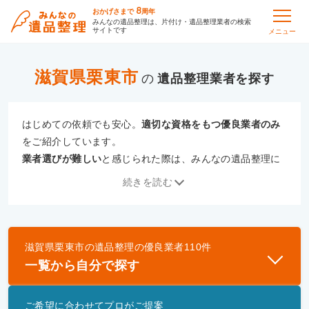
8
おかげさまで
周年
みんなの遺品整理は、片付け・遺品整理業者の検索
サイトです
メニュー
滋賀県栗東市
の
遺品整理
はじめての依頼でも安心。
適切な資格をもつ優良業者のみ
をご紹介しています。
業者選びが難しい
と感じられた際は、みんなの遺品整理に
ご相談ください。
続きを読む
専門の相談員が、
あなたにぴったりな業者をご提案
いたし
ます。
滋賀県栗東市
の
遺品整理
の優良業者
110
件
優良業者とは
一覧から自分で探す
一般財団法人遺品整理認定協会、および一般社団法
人事件現場特殊清掃センターと提携し、「遺品整理
ご希望に合わせてプロがご提案
士」資格を持つ事業者のみ掲載しています。