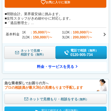
お気に入りに追加
■明朗会計。業界最安値に挑みます。
■女性スタッフがきめ細やかに対応します。
■「遺品整理士」...
35,000
100,000
1K
円〜
1LDK
円〜
基本料金
150,000
200,000
2LDK
円〜
3LDK
円〜
電話で相談
ネットで見積・
（無料）
相談する
0120-905-734
（無料）
料金・サービスを見る
急な業者探し
お困りの方
で
へ
3
プロの相談員が最大
社の見積もりまで手配します
ネットで見積もり・相談をする
（無料）
電話で相談する（通話無料）