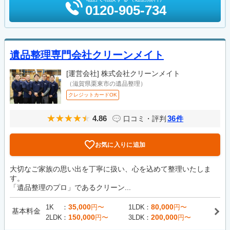
0120-905-734
遺品整理専門会社クリーンメイト
[運営会社]
株式会社クリーンメイト
（滋賀県栗東市の遺品整理）
クレジットカードOK
4.86
36
口コミ・評判
件
お気に入りに追加
大切なご家族の思い出を丁寧に扱い、心を込めて整理いたしま
す。
「遺品整理のプロ」であるクリーン...
35,000
80,000
1K
円〜
1LDK
円〜
基本料金
150,000
200,000
2LDK
円〜
3LDK
円〜