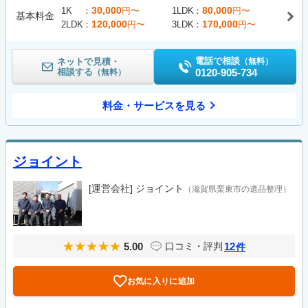
30,000
80,000
1K
円〜
1LDK
円〜
基本料金
120,000
170,000
2LDK
円〜
3LDK
円〜
電話で相談
ネットで見積・
（無料）
相談する
0120-905-734
（無料）
料金・サービスを見る
ジョイント
[運営会社]
ジョイント
（滋賀県栗東市の遺品整理）
5.00
12
口コミ・評判
件
お気に入りに追加