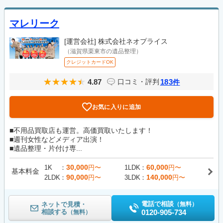
マレリーク
[運営会社]
株式会社ネオプライス
（滋賀県栗東市の遺品整理）
クレジットカードOK
4.87
183
口コミ・評判
件
お気に入りに追加
■不用品買取店も運営。高価買取いたします！
■週刊女性などメディア出演！
■遺品整理・片付け専...
30,000
60,000
1K
円〜
1LDK
円〜
基本料金
90,000
140,000
2LDK
円〜
3LDK
円〜
電話で相談
ネットで見積・
（無料）
相談する
0120-905-734
（無料）