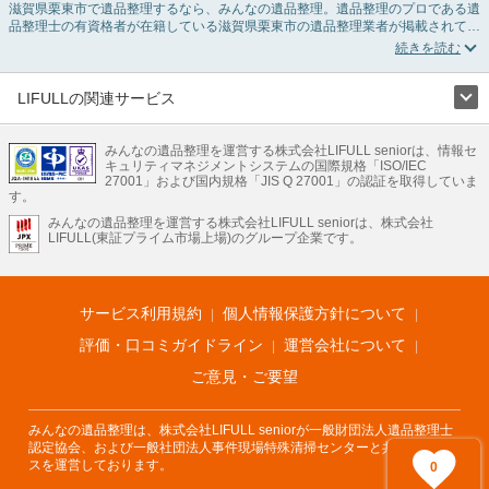
滋賀県栗東市で遺品整理するなら、みんなの遺品整理。遺品整理のプロである遺
品整理士の有資格者が在籍している滋賀県栗東市の遺品整理業者が掲載されてい
ます。遺品処分を即日対応してくれる実家の片付け業者や遺品整理会社を比較で
きます。滋賀県栗東市の遺品整理の料金相場情報だけで業者を決められない場合
は、遺品の買取や供養・お焚き上げなど希望のオプションサービスで絞り込み条
件を利用し検索してみましょう。
LIFULLの関連サービス
ゴミの処分方法や親の家の遺品整理をはじめる時期などお役立ち情報も豊富なの
LIFULLのサービス
で、チェックしてみてください。
みんなの遺品整理を運営する株式会社LIFULL seniorは、情報セ
不動産・住宅
引越し
老人ホーム
地方創生
ママの就労支援
キュリティマネジメントシステムの国際規格「ISO/IEC
不動産クラウドファンディング
遺品整理
老後の暮らし情報
27001」および国内規格「JIS Q 27001」の認証を取得していま
農業技術
す。
みんなの遺品整理を運営する株式会社LIFULL seniorは、株式会社
LIFULL HOME'Sのサービス
LIFULL(東証プライム市場上場)のグループ企業です。
不動産・住宅
マンション
一戸建て
注文住宅
リノベーション
不動産査定
マンション専門売却査定
不動産投資
アドバイザー
住まいの窓口
住宅ローン
住まいインデックス
プライスマップ
不動産アーカイブ
空き家バンク
家賃相場
不動産会社
まちむすび
サービス利用規約
個人情報保護方針について
不動産用語集
住まいのお役立ち情報
LIFULL HOME'S PRESS
DIY Mag
アプリ
不動産データ
不動産転職
評価・口コミガイドライン
運営会社について
ご意見・ご要望
みんなの遺品整理は、株式会社LIFULL seniorが一般財団法人遺品整理士
認定協会、および一般社団法人事件現場特殊清掃センターと共同でサービ
スを運営しております。
0