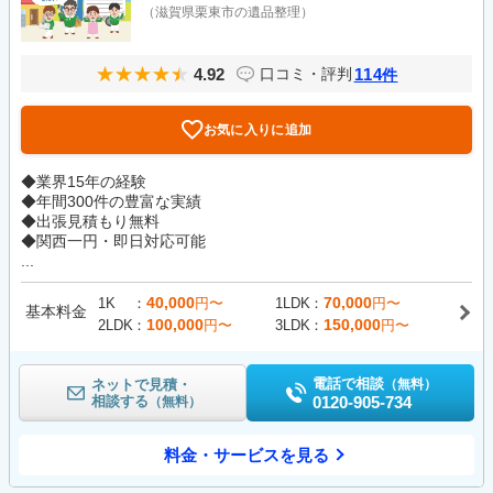
（滋賀県栗東市の遺品整理）
4.92
114
口コミ・評判
件
お気に入りに追加
◆業界15年の経験
◆年間300件の豊富な実績
◆出張見積もり無料
◆関西一円・即日対応可能
...
40,000
70,000
1K
円〜
1LDK
円〜
基本料金
100,000
150,000
2LDK
円〜
3LDK
円〜
電話で相談
ネットで見積・
（無料）
相談する
0120-905-734
（無料）
料金・サービスを見る