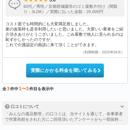
60代／男性／京都府城陽市のゴミ屋敷片付け（間取
り：3LDK）／実際に払った金額：25,000円
コスト面でも時間的にも大変満足致しました。
家の改装時も是非利用したいと思いました。大変いい業者をご紹
介頂きありがとうございました。ごみ屋敷で他人に見られるのは
恥ずかしかったのですが、
これで介護認定の面談に来て頂くことができます。
利用時期：2025年04月
実際にかかる料金を聞いてみる
3
1〜3
全
件中
件目を表示中
?
口コミについて
「みんなの遺品整理」の口コミは、当サイトを通じて、各事業者
で作業依頼をされた方にご回答頂いたアンケートから一部抜粋し
たものを、許可を得て掲載しております。