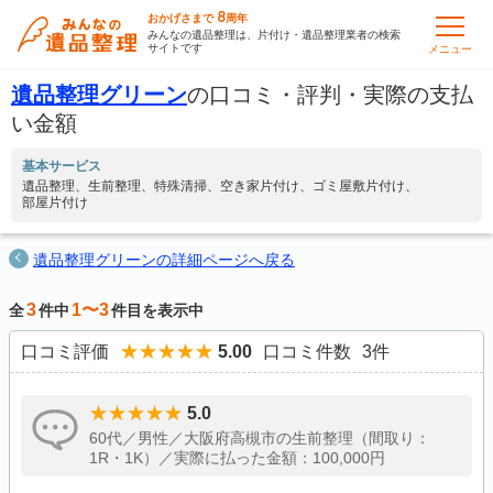
8
おかげさまで
周年
みんなの遺品整理は、片付け・遺品整理業者の検索
サイトです
メニュー
遺品整理グリーン
の口コミ・評判・実際の支払
い金額
基本サービス
遺品整理
生前整理
特殊清掃
空き家片付け
ゴミ屋敷片付け
部屋片付け
遺品整理グリーンの詳細ページへ戻る
3
1〜3
全
件中
件目を表示中
口コミ評価
5.00
口コミ件数
3
件
5.0
60代／男性／大阪府高槻市の生前整理（間取り：
1R・1K）／実際に払った金額：100,000円