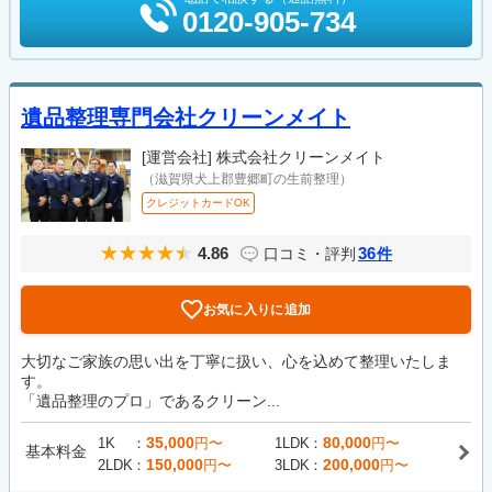
0120-905-734
遺品整理専門会社クリーンメイト
[運営会社]
株式会社クリーンメイト
（滋賀県犬上郡豊郷町の生前整理）
クレジットカードOK
4.86
36
口コミ・評判
件
お気に入りに追加
大切なご家族の思い出を丁寧に扱い、心を込めて整理いたしま
す。
「遺品整理のプロ」であるクリーン...
35,000
80,000
1K
円〜
1LDK
円〜
基本料金
150,000
200,000
2LDK
円〜
3LDK
円〜