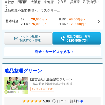
当社は、関西圏 大阪府・京都府・奈良県・兵庫県・和歌山県に
て
遺品整理や生前整理・ハウスクリー...
28,000
48,000
1K
円〜
1LDK
円〜
基本料金
75,000
120,000
2LDK
円〜
3LDK
円〜
電話で相談
ネットで見積・
（無料）
相談する
0120-905-734
（無料）
料金・サービスを見る
遺品整理グリーン
[運営会社]
遺品整理グリーン
（滋賀県犬上郡豊郷町の生前整理）
クレジットカードOK
5.00
3
口コミ・評判
件