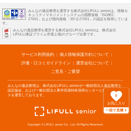
またお役立ち情報も豊富なので終活でエンディングノートの選び方や、整理整
LIFULLのサービス
頓・老前整理・生前整理のコツについてもチェックしてみてください。
みんなの遺品整理を運営する株式会社LIFULL seniorは、情報セ
不動産・住宅
引越し
老人ホーム
地方創生
ママの就労支援
キュリティマネジメントシステムの国際規格「ISO/IEC
不動産クラウドファンディング
遺品整理
老後の暮らし情報
27001」および国内規格「JIS Q 27001」の認証を取得していま
農業技術
す。
みんなの遺品整理を運営する株式会社LIFULL seniorは、株式会社
LIFULL HOME'Sのサービス
LIFULL(東証プライム市場上場)のグループ企業です。
不動産・住宅
マンション
一戸建て
注文住宅
リノベーション
不動産査定
マンション専門売却査定
不動産投資
アドバイザー
住まいの窓口
住宅ローン
住まいインデックス
プライスマップ
不動産アーカイブ
空き家バンク
家賃相場
不動産会社
まちむすび
サービス利用規約
個人情報保護方針について
不動産用語集
住まいのお役立ち情報
LIFULL HOME'S PRESS
DIY Mag
アプリ
不動産データ
不動産転職
評価・口コミガイドライン
運営会社について
ご意見・ご要望
みんなの遺品整理は、株式会社LIFULL seniorが一般財団法人遺品整理士
認定協会、および一般社団法人事件現場特殊清掃センターと共同でサービ
スを運営しております。
0
お気に入り
一括で見積
Copyright © LIFULL senior Co., Ltd. All Rights Reserved.