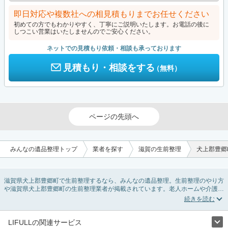
即日対応や複数社への相見積もりまでお任せください
初めての方でもわかりやすく、丁寧にご説明いたします。お電話の後に
しつこい営業はいたしませんのでご安心ください。
ネットでの見積もり依頼・相談も承っております
見積もり・相談をする
（無料）
ページの先頭へ
みんなの遺品整理トップ
業者を探す
滋賀の生前整理
犬上郡豊郷
滋賀県犬上郡豊郷町で生前整理するなら、みんなの遺品整理。生前整理のやり方
や滋賀県犬上郡豊郷町の生前整理業者が掲載されています。老人ホームや介護施
設入居に伴う不用品の処分・回収・引き取りから、在宅介護の介護整理や福祉住
環境整理まで対応しています。滋賀県犬上郡豊郷町の生前整理の料金相場情報だ
けで業者を決められない場合は、不用品の買取や遺産・財産にかかわる相続相談
などのオプションサービスで絞り込み検索を利用してみましょう。
LIFULLの関連サービス