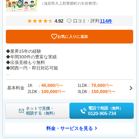
（滋賀県犬上郡豊郷町の生前整理）
4.92
114
口コミ・評判
件
お気に入りに追加
◆業界15年の経験
◆年間300件の豊富な実績
◆出張見積もり無料
◆関西一円・即日対応可能
...
40,000
70,000
1K
円〜
1LDK
円〜
基本料金
100,000
150,000
2LDK
円〜
3LDK
円〜
電話で相談
ネットで見積・
（無料）
相談する
0120-905-734
（無料）
料金・サービスを見る