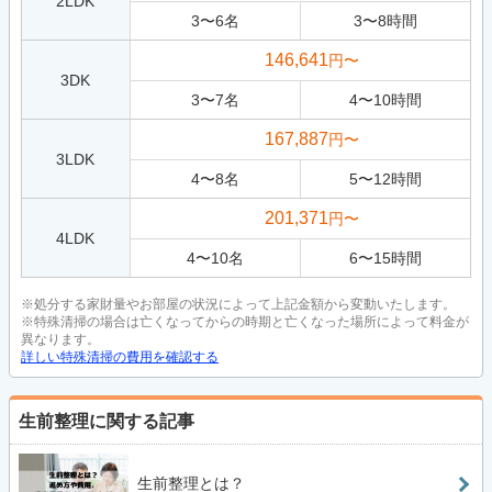
2LDK
3
〜
6
名
3
〜
8
時間
146,641
円〜
3DK
3
〜
7
名
4
〜
10
時間
167,887
円〜
3LDK
4
〜
8
名
5
〜
12
時間
201,371
円〜
4LDK
4
〜
10
名
6
〜
15
時間
※処分する家財量やお部屋の状況によって上記金額から変動いたします。
※特殊清掃の場合は亡くなってからの時期と亡くなった場所によって料金が
異なります。
詳しい特殊清掃の費用を確認する
生前整理に関する記事
生前整理とは？