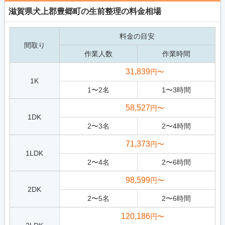
滋賀県犬上郡豊郷町の生前整理の料金相場
料金の目安
間取り
作業人数
作業時間
31,839
円〜
1K
1
〜
2
名
1
〜
3
時間
58,527
円〜
1DK
2
〜
3
名
2
〜
4
時間
71,373
円〜
1LDK
2
〜
4
名
2
〜
6
時間
98,599
円〜
2DK
2
〜
5
名
2
〜
6
時間
120,186
円〜