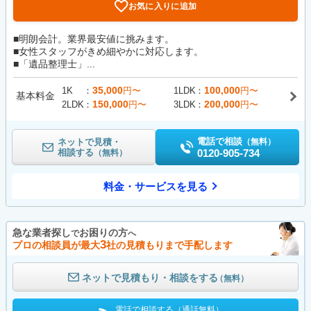
お気に入りに追加
■明朗会計。業界最安値に挑みます。
■女性スタッフがきめ細やかに対応します。
■「遺品整理士」...
35,000
100,000
1K
円〜
1LDK
円〜
基本料金
150,000
200,000
2LDK
円〜
3LDK
円〜
電話で相談
ネットで見積・
（無料）
相談する
0120-905-734
（無料）
料金・サービスを見る
急な業者探し
お困りの方
で
へ
3
プロの相談員が最大
社の見積もりまで手配します
ネットで見積もり・相談をする
（無料）
電話で相談する（通話無料）