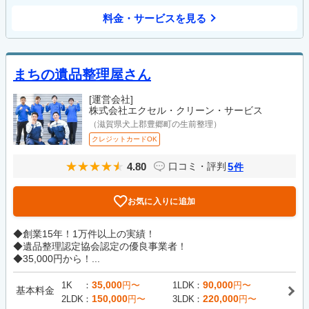
料金・サービスを見る
まちの遺品整理屋さん
[運営会社]
株式会社エクセル・クリーン・サービス
（滋賀県犬上郡豊郷町の生前整理）
クレジットカードOK
4.80
5
口コミ・評判
件
お気に入りに追加
◆創業15年！1万件以上の実績！
◆遺品整理認定協会認定の優良事業者！
◆35,000円から！...
35,000
90,000
1K
円〜
1LDK
円〜
基本料金
150,000
220,000
2LDK
円〜
3LDK
円〜