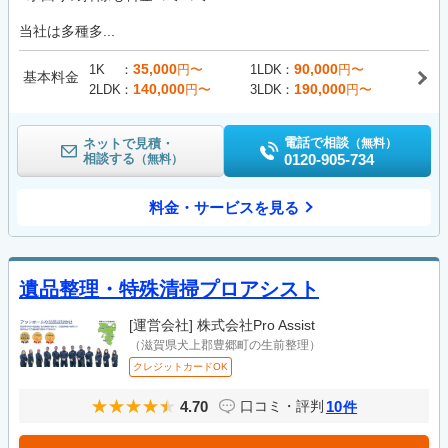
当社は多種多...
35,000
90,000
1K
円〜
1LDK
円〜
基本料金
140,000
190,000
2LDK
円〜
3LDK
円〜
電話で相談
ネットで見積・
（無料）
相談する
0120-905-734
（無料）
料金・サービスを見る
遺品整理・特殊清掃プロアシスト
[運営会社]
株式会社Pro Assist
（滋賀県犬上郡豊郷町の生前整理）
クレジットカードOK
4.70
10
口コミ・評判
件