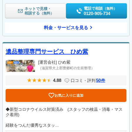
電話で相談
ネットで見積・
（無料）
相談する
0120-905-734
（無料）
料金・サービスを見る
遺品整理専門サービス ひめ紫
[運営会社]
ひめ紫
（滋賀県犬上郡豊郷町の生前整理）
4.88
50
口コミ・評判
件
お気に入りに追加
◆新型コロナウイルス対策済み (スタッフの検温・消毒・マス
ク着用)
経験をつんだ優秀なスタッ...