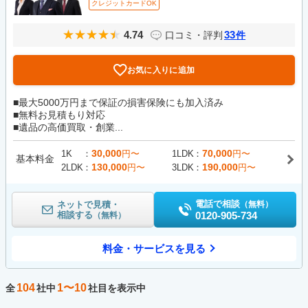
クレジットカードOK
4.74
33
口コミ・評判
件
お気に入りに追加
■最大5000万円まで保証の損害保険にも加入済み
■無料お見積もり対応
■遺品の高価買取・創業...
30,000
70,000
1K
円〜
1LDK
円〜
基本料金
130,000
190,000
2LDK
円〜
3LDK
円〜
電話で相談
ネットで見積・
（無料）
相談する
0120-905-734
（無料）
料金・サービスを見る
104
1〜10
全
社中
社目を表示中