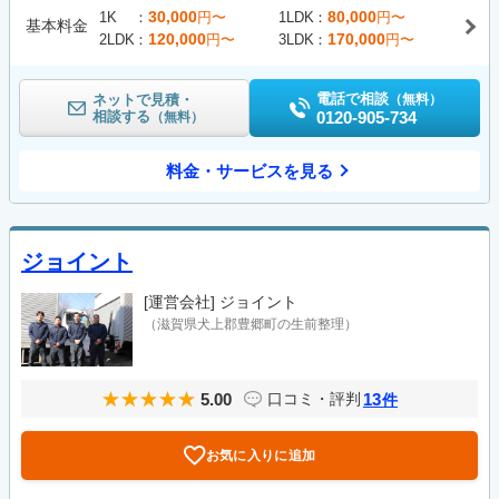
30,000
80,000
1K
円〜
1LDK
円〜
基本料金
120,000
170,000
2LDK
円〜
3LDK
円〜
電話で相談
ネットで見積・
（無料）
相談する
0120-905-734
（無料）
料金・サービスを見る
ジョイント
[運営会社]
ジョイント
（滋賀県犬上郡豊郷町の生前整理）
5.00
13
口コミ・評判
件
お気に入りに追加