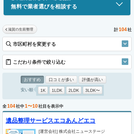
無料で業者選びを相談する
104
滋賀の生前整理
計
社
市区町村を変更する
こだわり条件で絞り込む
おすすめ
口コミが多い
評価が高い
安い順
1K
1LDK
2LDK
3LDK〜
104
1〜10
全
社中
社目を表示中
遺品整理サービスエコあんどエコ
[運営会社]
株式会社ニューステージ