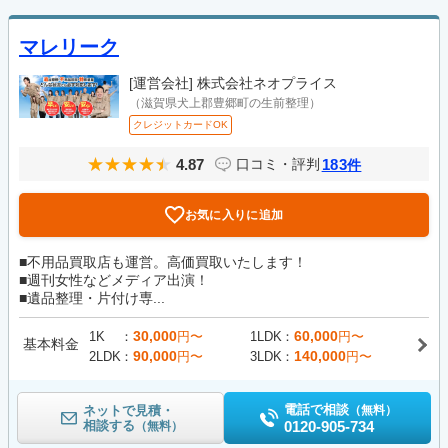
マレリーク
[運営会社]
株式会社ネオプライス
（滋賀県犬上郡豊郷町の生前整理）
クレジットカードOK
4.87
183
口コミ・評判
件
お気に入りに追加
■不用品買取店も運営。高価買取いたします！
■週刊女性などメディア出演！
■遺品整理・片付け専...
30,000
60,000
1K
円〜
1LDK
円〜
基本料金
90,000
140,000
2LDK
円〜
3LDK
円〜
電話で相談
ネットで見積・
（無料）
相談する
0120-905-734
（無料）