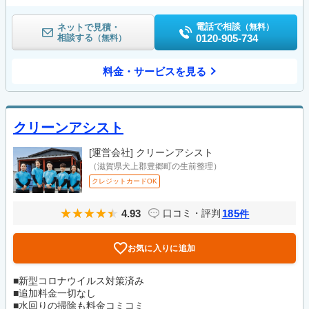
電話で相談
ネットで見積・
（無料）
相談する
0120-905-734
（無料）
料金・サービスを見る
クリーンアシスト
[運営会社]
クリーンアシスト
（滋賀県犬上郡豊郷町の生前整理）
クレジットカードOK
4.93
185
口コミ・評判
件
お気に入りに追加
■新型コロナウイルス対策済み
■追加料金一切なし
■水回りの掃除も料金コミコミ