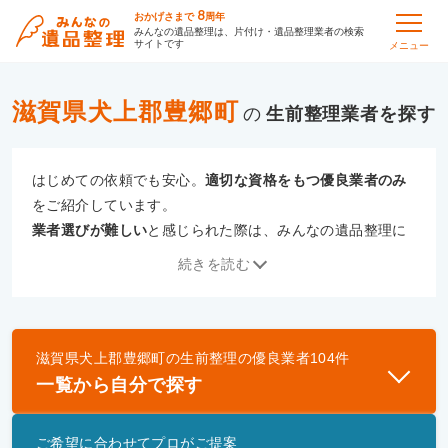
8
おかげさまで
周年
みんなの遺品整理は、片付け・遺品整理業者の検索
サイトです
メニュー
滋賀県犬上郡豊郷町
の
生前整理
はじめての依頼でも安心。
適切な資格をもつ優良業者のみ
をご紹介しています。
業者選びが難しい
と感じられた際は、みんなの遺品整理に
ご相談ください。
続きを読む
専門の相談員が、
あなたにぴったりな業者をご提案
いたし
ます。
滋賀県犬上郡豊郷町
の
生前整理
の優良業者
104
件
優良業者とは
一覧から自分で探す
一般財団法人遺品整理認定協会、および一般社団法
人事件現場特殊清掃センターと提携し、「遺品整理
ご希望に合わせてプロがご提案
士」資格を持つ事業者のみ掲載しています。