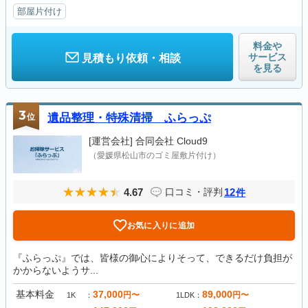
部屋片付け
料金や
サービス
見積もり依頼・相談
を見る
3
位
遺品整理・特殊清掃 ふらっぷ
[運営会社]
合同会社 Cloud9
（愛媛県松山市のゴミ屋敷片付け）
4.67
12
口コミ・評判
件
お気に入りに追加
『ふらっぷ』では、皆様の御心によりそって、できるだけ負担が
かからないようサ...
基本料金
37,000
89,000
円〜
円〜
1K
1LDK