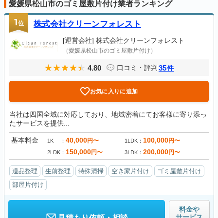
愛媛県松山市のゴミ屋敷片付け業者ランキング
1
位
株式会社クリーンフォレスト
[運営会社]
株式会社クリーンフォレスト
（愛媛県松山市のゴミ屋敷片付け）
4.80
35
口コミ・評判
件
お気に入りに追加
当社は四国全域に対応しており、地域密着にてお客様に寄り添っ
たサービスを提供...
基本料金
40,000
100,000
円〜
円〜
1K
1LDK
150,000
200,000
円〜
円〜
2LDK
3LDK
遺品整理
生前整理
特殊清掃
空き家片付け
ゴミ屋敷片付け
部屋片付け
料金や
サービス
見積もり依頼・相談