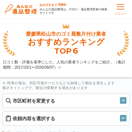
8
おかげさまで
周年
みんなの遺品整理は、片付け・遺品整理業者の検索
サイトです
メニュー
愛媛県松山市の
ゴミ屋敷片付け業者
おすすめランキング
6
TOP
口コミ数・評価を基準にした、人気の業者ランキングをご紹介。（集計
期間：2017/10/1〜
2026/08/07
）
※
※ 同率の場合、対応可能サービスなどを加味して順位を算出します
集計タイミングで、順位が変動する場合があります
市区町村を変更する
依頼内容を選択する