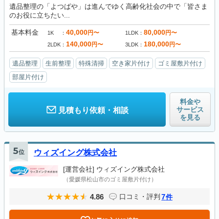
遺品整理の「よつばや」は進んでゆく高齢化社会の中で「皆さま
のお役に立ちたい...
基本料金
40,000
80,000
円〜
円〜
1K
1LDK
140,000
180,000
円〜
円〜
2LDK
3LDK
遺品整理
生前整理
特殊清掃
空き家片付け
ゴミ屋敷片付け
部屋片付け
料金や
サービス
見積もり依頼・相談
を見る
5
位
ウィズイング株式会社
[運営会社]
ウィズイング株式会社
（愛媛県松山市のゴミ屋敷片付け）
4.86
7
口コミ・評判
件