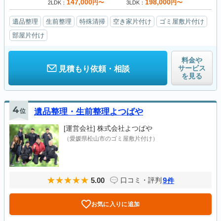
147,000
198,000
円〜
円〜
2LDK
3LDK
遺品整理
生前整理
特殊清掃
空き家片付け
ゴミ屋敷片付け
部屋片付け
料金や
サービス
見積もり依頼・相談
を見る
4
位
遺品整理・生前整理よつばや
[運営会社]
株式会社よつばや
（愛媛県松山市のゴミ屋敷片付け）
5.00
9
口コミ・評判
件
お気に入りに追加