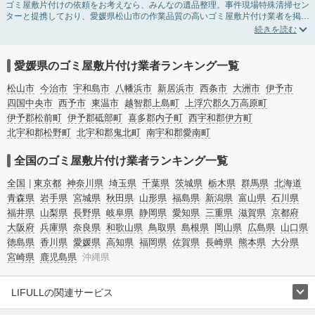
ゴミ屋敷片付けの依頼をお考えなら、みんなの遺品整理。事件現場特殊清掃セン
ターと提携しており、愛媛県松山市の作業品質の高いゴミ屋敷片付け業者を掲載
しています。汚部屋の片付けに伴う不用品の処分・回収・引き取りから、外虫の
発生や孤独死の現場まで対応しています。愛媛県松山市のゴミ屋敷片付けの料金
相場情報だけで業者を決められない場合は不用品の買取や消臭脱臭など絞り込み
条件を利用し検索してみましょう。ゴミ屋敷になってしまう方は高齢で体力的に
愛媛県のゴミ屋敷片付け業者ランキング一覧
掃除するのが難しい、認知症やセルフネグレクトになってしまう、精神的なスト
レスなど様々な原因があります。
松山市
今治市
宇和島市
八幡浜市
新居浜市
西条市
大洲市
伊予市
またお役立ち情報も豊富なので、部屋を埋めつくす大量のゴミを自力で片付ける
四国中央市
西予市
東温市
越智郡上島町
上浮穴郡久万高原町
方法についてもチェックしてみてください。
伊予郡松前町
伊予郡砥部町
喜多郡内子町
西宇和郡伊方町
北宇和郡松野町
北宇和郡鬼北町
南宇和郡愛南町
全国のゴミ屋敷片付け業者ランキング一覧
全国
東京都
神奈川県
埼玉県
千葉県
茨城県
栃木県
群馬県
北海道
青森県
岩手県
宮城県
秋田県
山形県
福島県
新潟県
富山県
石川県
福井県
山梨県
長野県
岐阜県
静岡県
愛知県
三重県
滋賀県
京都府
大阪府
兵庫県
奈良県
和歌山県
鳥取県
島根県
岡山県
広島県
山口県
徳島県
香川県
愛媛県
高知県
福岡県
佐賀県
長崎県
熊本県
大分県
宮崎県
鹿児島県
沖縄県
LIFULLの関連サービス
LIFULLのサービス