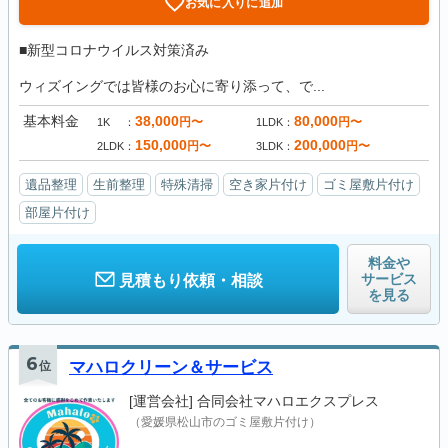
お気に入りに追加
■新型コロナウイルス対策済み
ウィズイングでは皆様のお心に寄り添って、で...
基本料金
38,000
80,000
円〜
円〜
1K
1LDK
150,000
200,000
円〜
円〜
2LDK
3LDK
遺品整理
生前整理
特殊清掃
空き家片付け
ゴミ屋敷片付け
部屋片付け
料金や
サービス
見積もり依頼・相談
を見る
6
位
マハロクリーン＆サービス
[運営会社]
合同会社マハロエクスプレス
（愛媛県松山市のゴミ屋敷片付け）