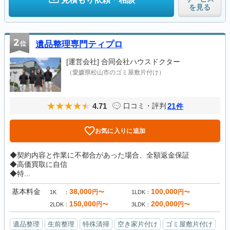
を見る
2
位
遺品整理専門ティプロ
[運営会社]
合同会社ハウスドクター
（愛媛県松山市のゴミ屋敷片付け）
4.71
21
口コミ・評判
件
お気に入りに追加
◆契約内容と作業に不都合があった場合、全額返金保証
◆高価買取に自信
◆特...
基本料金
38,000
100,000
円〜
円〜
1K
1LDK
150,000
200,000
円〜
円〜
2LDK
3LDK
遺品整理
生前整理
特殊清掃
空き家片付け
ゴミ屋敷片付け