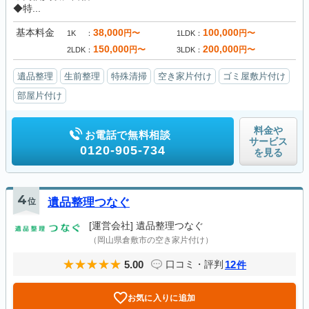
◆特...
基本料金
38,000
100,000
円〜
円〜
1K
1LDK
150,000
200,000
円〜
円〜
2LDK
3LDK
遺品整理
生前整理
特殊清掃
空き家片付け
ゴミ屋敷片付け
部屋片付け
料金や
お電話で無料相談
サービス
0120-905-734
を見る
4
位
遺品整理つなぐ
[運営会社]
遺品整理つなぐ
（岡山県倉敷市の空き家片付け）
5.00
12
口コミ・評判
件
お気に入りに追加