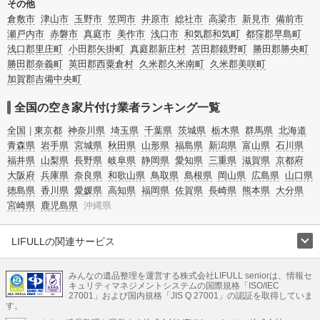
その他
倉敷市
津山市
玉野市
笠岡市
井原市
総社市
高梁市
新見市
備前市
瀬戸内市
赤磐市
真庭市
美作市
浅口市
和気郡和気町
都窪郡早島町
浅口郡里庄町
小田郡矢掛町
真庭郡新庄村
苫田郡鏡野町
勝田郡勝央町
勝田郡奈義町
英田郡西粟倉村
久米郡久米南町
久米郡美咲町
加賀郡吉備中央町
全国の空き家片付け業者ランキング一覧
全国
東京都
神奈川県
埼玉県
千葉県
茨城県
栃木県
群馬県
北海道
青森県
岩手県
宮城県
秋田県
山形県
福島県
新潟県
富山県
石川県
福井県
山梨県
長野県
岐阜県
静岡県
愛知県
三重県
滋賀県
京都府
大阪府
兵庫県
奈良県
和歌山県
鳥取県
島根県
岡山県
広島県
山口県
徳島県
香川県
愛媛県
高知県
福岡県
佐賀県
長崎県
熊本県
大分県
宮崎県
鹿児島県
沖縄県
LIFULLの関連サービス
LIFULLのサービス
みんなの遺品整理を運営する株式会社LIFULL seniorは、情報セ
不動産・住宅
引越し
老人ホーム
地方創生
ママの就労支援
キュリティマネジメントシステムの国際規格「ISO/IEC
不動産クラウドファンディング
遺品整理
老後の暮らし情報
27001」および国内規格「JIS Q 27001」の認証を取得していま
農業技術
す。