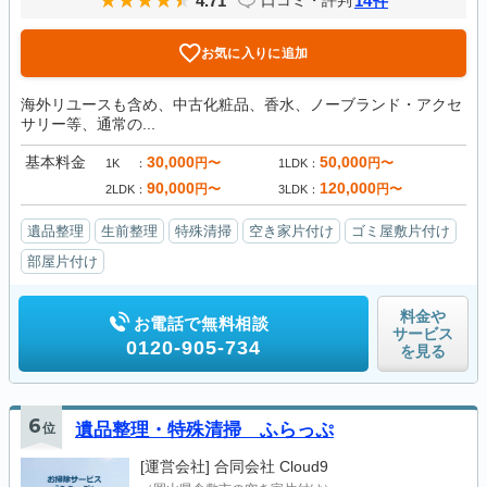
4.71
14
口コミ・評判
件
お気に入りに追加
海外リユースも含め、中古化粧品、香水、ノーブランド・アクセ
サリー等、通常の...
基本料金
30,000
50,000
円〜
円〜
1K
1LDK
90,000
120,000
円〜
円〜
2LDK
3LDK
遺品整理
生前整理
特殊清掃
空き家片付け
ゴミ屋敷片付け
部屋片付け
料金や
お電話で無料相談
サービス
0120-905-734
を見る
6
位
遺品整理・特殊清掃 ふらっぷ
[運営会社]
合同会社 Cloud9