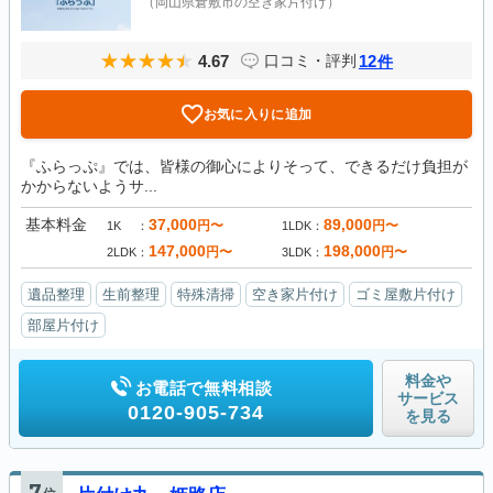
（岡山県倉敷市の空き家片付け）
4.67
12
口コミ・評判
件
お気に入りに追加
『ふらっぷ』では、皆様の御心によりそって、できるだけ負担が
かからないようサ...
基本料金
37,000
89,000
円〜
円〜
1K
1LDK
147,000
198,000
円〜
円〜
2LDK
3LDK
遺品整理
生前整理
特殊清掃
空き家片付け
ゴミ屋敷片付け
部屋片付け
料金や
お電話で無料相談
サービス
0120-905-734
を見る
7