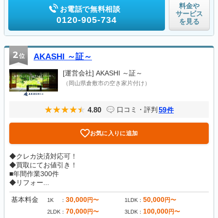
料金や
お電話で無料相談
サービス
0120-905-734
を見る
2
位
AKASHI ～証～
[運営会社]
AKASHI ～証～
（岡山県倉敷市の空き家片付け）
4.80
59
口コミ・評判
件
お気に入りに追加
◆クレカ決済対応可！
◆買取にてお値引き！
■年間作業300件
◆リフォー...
基本料金
30,000
50,000
円〜
円〜
1K
1LDK
70,000
100,000
円〜
円〜
2LDK
3LDK