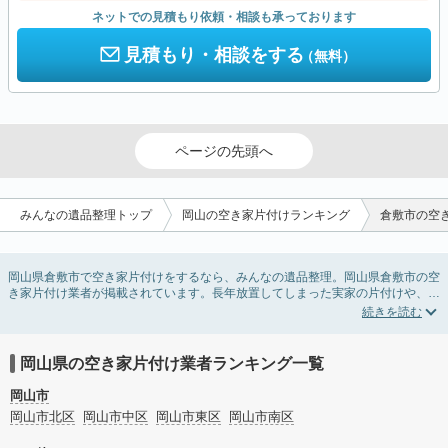
ネットでの見積もり依頼・相談も承っております
見積もり・相談をする
（無料）
ページの先頭へ
みんなの遺品整理トップ
岡山の空き家片付けランキング
倉敷市の空
岡山県倉敷市で空き家片付けをするなら、みんなの遺品整理。岡山県倉敷市の空
き家片付け業者が掲載されています。長年放置してしまった実家の片付けや、相
続したが住む予定のない親の家の不用品の処分・回収・引き取りまで対応してい
ます。岡山県倉敷市の空き家片付けの料金相場情報だけで業者を決められない場
合は、不用品の買取や家屋の解体・不動産売却などの絞り込み条件を利用し検索
してみましょう。
岡山県の空き家片付け業者ランキング一覧
また家一軒まるごとの掃除方法・空家対策特別措置法の法改正に伴う空き家の片
付けについての情報も豊富です。
岡山市
岡山市北区
岡山市中区
岡山市東区
岡山市南区