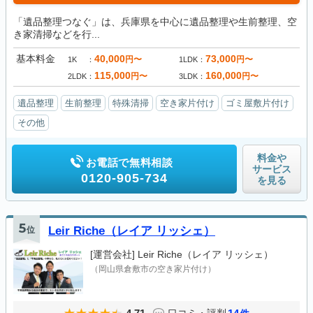
「遺品整理つなぐ」は、兵庫県を中心に遺品整理や生前整理、空
き家清掃などを行...
基本料金
40,000
73,000
円〜
円〜
1K
1LDK
115,000
160,000
円〜
円〜
2LDK
3LDK
遺品整理
生前整理
特殊清掃
空き家片付け
ゴミ屋敷片付け
その他
料金や
お電話で無料相談
サービス
0120-905-734
を見る
5
位
Leir Riche（レイア リッシェ）
[運営会社]
Leir Riche（レイア リッシェ）
（岡山県倉敷市の空き家片付け）