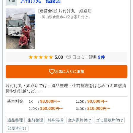
位
片付け丸 姫路店
[運営会社]
片付け丸 姫路店
（岡山県倉敷市の空き家片付け）
5.00
9
口コミ・評判
件
お気に入りに追加
片付け丸・姫路店では、遺品整理・生前整理をはじめゴミ屋敷清
掃やお引越など、...
基本料金
38,000
90,000
円〜
円〜
1K
1LDK
150,000
210,000
円〜
円〜
2LDK
3LDK
遺品整理
生前整理
特殊清掃
空き家片付け
ゴミ屋敷片付け
部屋片付け