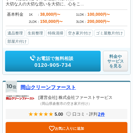
大切な人の大切な思いを大切に、心をこ...
基本料金
38,000
100,000
円〜
円〜
1K
1LDK
150,000
200,000
円〜
円〜
2LDK
3LDK
遺品整理
生前整理
特殊清掃
空き家片付け
ゴミ屋敷片付け
部屋片付け
料金や
お電話で無料相談
サービス
0120-905-734
を見る
10
位
岡山クリーンファースト
[運営会社]
株式会社ファーストサービス
（岡山県倉敷市の空き家片付け）
5.00
2
口コミ・評判
件
お気に入りに追加