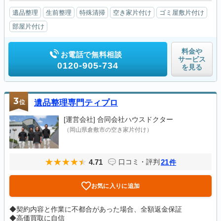
遺品整理
生前整理
特殊清掃
空き家片付け
ゴミ屋敷片付け
部屋片付け
料金や
お電話で無料相談
サービス
0120-905-734
を見る
3
位
遺品整理専門ティプロ
[運営会社]
合同会社ハウスドクター
（岡山県倉敷市の空き家片付け）
4.71
21
口コミ・評判
件
お気に入りに追加
◆契約内容と作業に不都合があった場合、全額返金保証
◆高価買取に自信