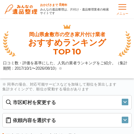
8
おかげさまで
周年
みんなの遺品整理は、片付け・遺品整理業者の検索
サイトです
メニュー
岡山県倉敷市の
空き家片付け業者
おすすめランキング
10
TOP
口コミ数・評価を基準にした、人気の業者ランキングをご紹介。（集計
期間：2017/10/1〜
2026/08/10
）
※
※ 同率の場合、対応可能サービスなどを加味して順位を算出します
集計タイミングで、順位が変動する場合があります
市区町村を変更する
依頼内容を選択する