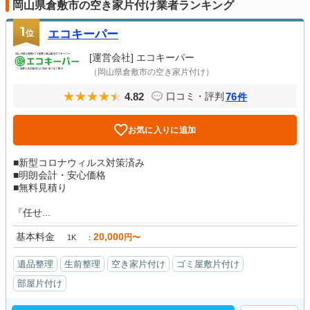
岡山県倉敷市の空き家片付け業者ランキング
1
位
エコキーパー
[運営会社]
エコキーパー
（岡山県倉敷市の空き家片付け）
4.82
76
口コミ・評判
件
お気に入りに追加
■新型コロナウィルス対策済み
■明朗会計・安心価格
■無料見積り
『任せ...
基本料金
20,000
円〜
1K
遺品整理
生前整理
空き家片付け
ゴミ屋敷片付け
部屋片付け