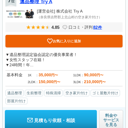
7
位
遺品整理 Try A
[運営会社]
株式会社 Try A
（奈良県吉野郡上北山村の空き家片付け）
4.85
82
口コミ・評判
件
お気に入りに追加
▼遺品整理認定協会認定の優良事業者！
▼女性スタッフ在籍！
▼24時間！年...
基本料金
35,000
90,000
円〜
円〜
1K
1LDK
150,000
210,000
円〜
円〜
2LDK
3LDK
遺品整理
生前整理
特殊清掃
空き家片付け
ゴミ屋敷片付け
部屋片付け
料金や
サービス
見積もり依頼・相談
を見る