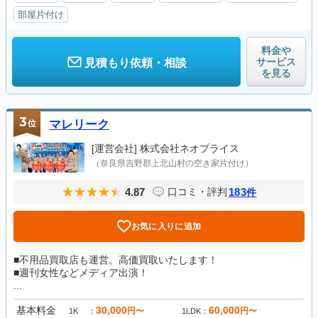
部屋片付け
料金や
サービス
見積もり依頼・相談
を見る
3
位
マレリーク
[運営会社]
株式会社ネオプライス
（奈良県吉野郡上北山村の空き家片付け）
4.87
183
口コミ・評判
件
お気に入りに追加
■不用品買取店も運営。高価買取いたします！
■週刊女性などメディア出演！
...
基本料金
30,000
60,000
円〜
円〜
1K
1LDK