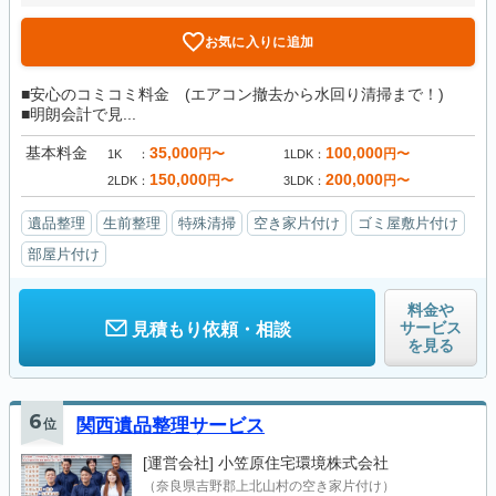
お気に入りに追加
■安心のコミコミ料金 (エアコン撤去から水回り清掃まで！)
■明朗会計で見...
基本料金
35,000
100,000
円〜
円〜
1K
1LDK
150,000
200,000
円〜
円〜
2LDK
3LDK
遺品整理
生前整理
特殊清掃
空き家片付け
ゴミ屋敷片付け
部屋片付け
料金や
サービス
見積もり依頼・相談
を見る
6
位
関西遺品整理サービス
[運営会社]
小笠原住宅環境株式会社
（奈良県吉野郡上北山村の空き家片付け）