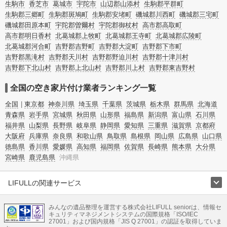
生駒市
香芝市
葛城市
宇陀市
山辺郡山添村
生駒郡平群町
生駒郡三郷町
生駒郡斑鳩町
生駒郡安堵町
磯城郡川西町
磯城郡三宅町
磯城郡田原本町
宇陀郡曽爾村
宇陀郡御杖村
高市郡高取町
高市郡明日香村
北葛城郡上牧町
北葛城郡王寺町
北葛城郡広陵町
北葛城郡河合町
吉野郡吉野町
吉野郡大淀町
吉野郡下市町
吉野郡黒滝村
吉野郡天川村
吉野郡野迫川村
吉野郡十津川村
吉野郡下北山村
吉野郡上北山村
吉野郡川上村
吉野郡東吉野村
全国の空き家片付け業者ランキング一覧
全国
東京都
神奈川県
埼玉県
千葉県
茨城県
栃木県
群馬県
北海道
青森県
岩手県
宮城県
秋田県
山形県
福島県
新潟県
富山県
石川県
福井県
山梨県
長野県
岐阜県
静岡県
愛知県
三重県
滋賀県
京都府
大阪府
兵庫県
奈良県
和歌山県
鳥取県
島根県
岡山県
広島県
山口県
徳島県
香川県
愛媛県
高知県
福岡県
佐賀県
長崎県
熊本県
大分県
宮崎県
鹿児島県
沖縄県
LIFULLの関連サービス
LIFULLのサービス
みんなの遺品整理を運営する株式会社LIFULL seniorは、情報セ
不動産・住宅
引越し
老人ホーム
地方創生
ママの就労支援
キュリティマネジメントシステムの国際規格「ISO/IEC
不動産クラウドファンディング
遺品整理
老後の暮らし情報
27001」および国内規格「JIS Q 27001」の認証を取得していま
農業技術