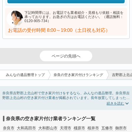
下記時間帯には、お電話でも業者紹介・見積もり依頼・相談を
承っております。お急ぎの方はお電話ください。（通話無料：
0120-905-734）
お電話の受付時間
8:00～19:00（土日祝も対応）
ページの先頭へ
みんなの遺品整理トップ
奈良の空き家片付けランキング
吉野郡上北
奈良県吉野郡上北山村で空き家片付けをするなら、みんなの遺品整理。奈良県吉
野郡上北山村の空き家片付け業者が掲載されています。長年放置してしまった実
家の片付けや、相続したが住む予定のない親の家の不用品の処分・回収・引き取
りまで対応しています。奈良県吉野郡上北山村の空き家片付けの料金相場情報だ
けで業者を決められない場合は、不用品の買取や家屋の解体・不動産売却などの
絞り込み条件を利用し検索してみましょう。
奈良県の空き家片付け業者ランキング一覧
また家一軒まるごとの掃除方法・空家対策特別措置法の法改正に伴う空き家の片
付けについての情報も豊富です。
奈良市
大和高田市
大和郡山市
天理市
橿原市
桜井市
五條市
御所市