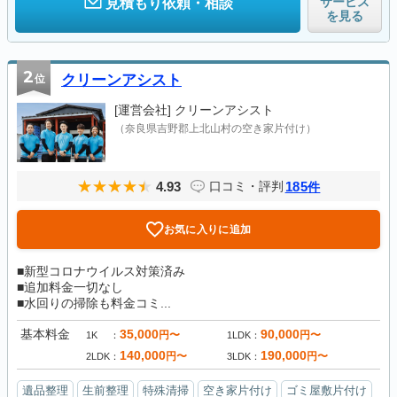
サービス
見積もり依頼・相談
を見る
2
位
クリーンアシスト
[運営会社]
クリーンアシスト
（奈良県吉野郡上北山村の空き家片付け）
4.93
185
口コミ・評判
件
お気に入りに追加
■新型コロナウイルス対策済み
■追加料金一切なし
■水回りの掃除も料金コミ...
基本料金
35,000
90,000
円〜
円〜
1K
1LDK
140,000
190,000
円〜
円〜
2LDK
3LDK
遺品整理
生前整理
特殊清掃
空き家片付け
ゴミ屋敷片付け