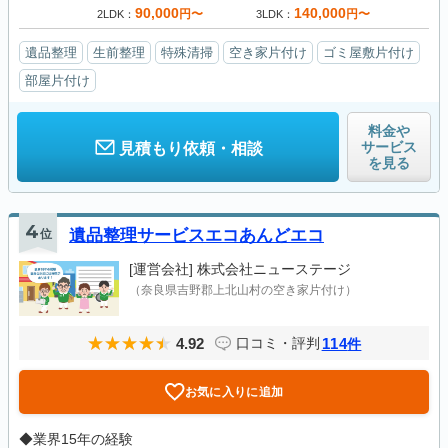
90,000
140,000
円〜
円〜
2LDK
3LDK
遺品整理
生前整理
特殊清掃
空き家片付け
ゴミ屋敷片付け
部屋片付け
料金や
サービス
見積もり依頼・相談
を見る
4
位
遺品整理サービスエコあんどエコ
[運営会社]
株式会社ニューステージ
（奈良県吉野郡上北山村の空き家片付け）
4.92
114
口コミ・評判
件
お気に入りに追加
◆業界15年の経験