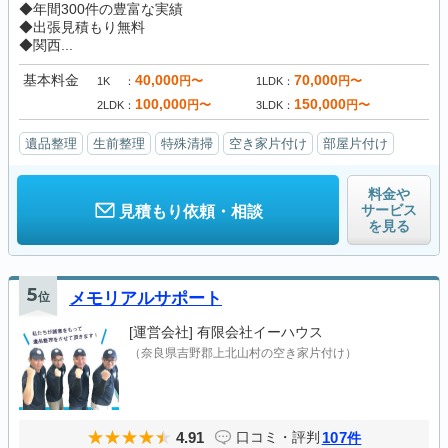
◆年間300件の豊富な実績
◆出張見積もり無料
◆関西...
基本料金
40,000
70,000
円〜
円〜
1K
1LDK
100,000
150,000
円〜
円〜
2LDK
3LDK
遺品整理
生前整理
特殊清掃
空き家片付け
部屋片付け
料金や
サービス
見積もり依頼・相談
を見る
5
位
メモリアルサポート
[運営会社]
有限会社イーハウス
（奈良県吉野郡上北山村の空き家片付け）
4.91
107
口コミ・評判
件