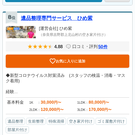
8
位
遺品整理専門サービス ひめ紫
[運営会社]
ひめ紫
（奈良県吉野郡上北山村の空き家片付け）
4.88
50
口コミ・評判
件
お気に入りに追加
◆新型コロナウイルス対策済み (スタッフの検温・消毒・マス
ク着用)
経験...
基本料金
30,000
80,000
円〜
円〜
1K
1LDK
120,000
170,000
円〜
円〜
2LDK
3LDK
遺品整理
生前整理
特殊清掃
空き家片付け
ゴミ屋敷片付け
部屋片付け