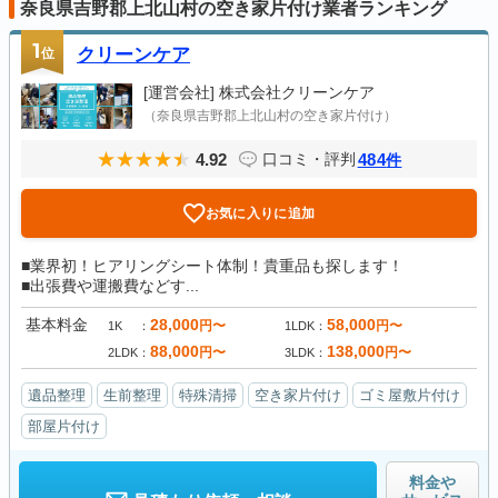
奈良県吉野郡上北山村の空き家片付け業者ランキング
1
位
クリーンケア
[運営会社]
株式会社クリーンケア
（奈良県吉野郡上北山村の空き家片付け）
4.92
484
口コミ・評判
件
お気に入りに追加
■業界初！ヒアリングシート体制！貴重品も探します！
■出張費や運搬費などす...
基本料金
28,000
58,000
円〜
円〜
1K
1LDK
88,000
138,000
円〜
円〜
2LDK
3LDK
遺品整理
生前整理
特殊清掃
空き家片付け
ゴミ屋敷片付け
部屋片付け
料金や