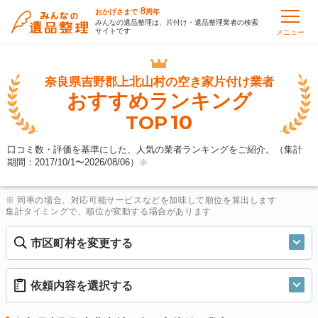
8
おかげさまで
周年
みんなの遺品整理は、片付け・遺品整理業者の検索
サイトです
メニュー
奈良県吉野郡上北山村の
空き家片付け業者
おすすめランキング
10
TOP
口コミ数・評価を基準にした、人気の業者ランキングをご紹介。（集計
期間：2017/10/1〜
2026/08/06
）
※
※ 同率の場合、対応可能サービスなどを加味して順位を算出します
集計タイミングで、順位が変動する場合があります
市区町村を変更する
依頼内容を選択する