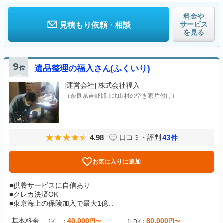
料金や
サービス
見積もり依頼・相談
を見る
9
位
遺品整理の福入さん(ふくいり)
[運営会社]
株式会社福入
（奈良県吉野郡上北山村の空き家片付け）
4.98
43
口コミ・評判
件
お気に入りに追加
■供養サービスに自信あり
■クレカ決済OK
■東京海上の保険加入で最大1億...
基本料金
40,000
80,000
円〜
円〜
1K
1LDK