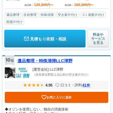
120,000
160,000
円〜
円〜
2LDK
3LDK
遺品整理
生前整理
特殊清掃
空き家片付け
ゴミ屋敷片付け
部屋片付け
料金や
サービス
見積もり依頼・相談
を見る
10
位
遺品整理・特殊清掃LLC津野
[運営会社]
LLC津野
（奈良県吉野郡上北山村の空き家片付け）
4.95
41
口コミ・評判
件
お気に入りに追加
◆オゾンを使用しない、独自の消臭技術