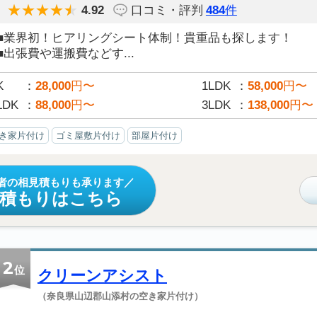
4.92
口コミ・評判
484
件
■業界初！ヒアリングシート体制！貴重品も探します！
■出張費や運搬費などす...
K
28,000
円〜
1LDK
58,000
円〜
LDK
88,000
円〜
3LDK
138,000
円〜
き家片付け
ゴミ屋敷片付け
部屋片付け
者の相見積もりも承ります
見積もりはこちら
2
位
クリーンアシスト
（奈良県山辺郡山添村の空き家片付け）