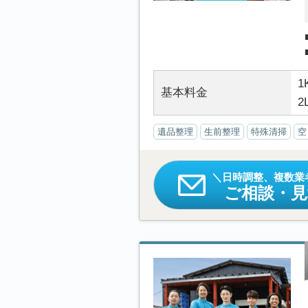
1
基本料金
2
遺品整理
生前整理
特殊清掃
空
日時調整、複数業
ご相談・