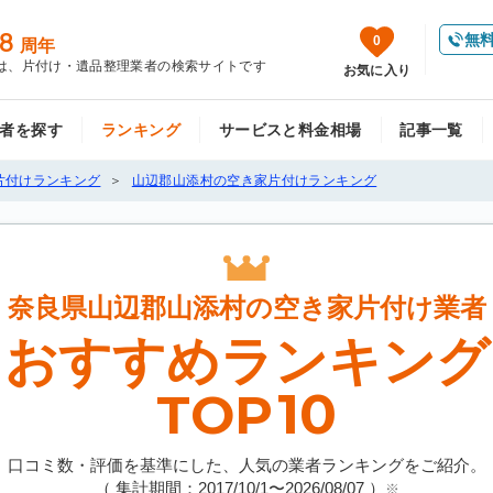
8
無
0
周年
は、片付け・遺品整理業者の検索サイトです
お気に入り
者を探す
ランキング
サービスと料金相場
記事一覧
片付けランキング
山辺郡山添村の空き家片付けランキング
奈良県山辺郡山添村の
空き家片付け業者
おすすめランキング
10
TOP
口コミ数・評価を基準にした、人気の業者ランキングをご紹介。
（ 集計期間：2017/10/1〜
2026/08/07
）
※