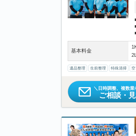
1
基本料金
2
遺品整理
生前整理
特殊清掃
空
日時調整、複数業
ご相談・