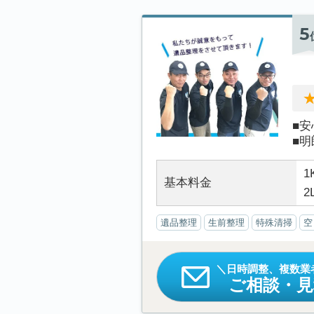
5
■
■明
1
基本料金
2
遺品整理
生前整理
特殊清掃
空
日時調整、複数業
ご相談・