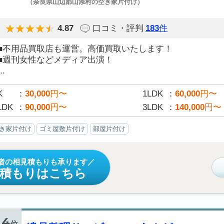
（奈良県山辺郡山添村の空き家片付け）
4.87
口コミ・評判
183
件
■不用品買取店も運営。高価買取いたします！
■週刊女性などメディア出演！
..
K
30,000
円〜
1LDK
60,000
円〜
LDK
90,000
円〜
3LDK
140,000
円〜
き家片付け
ゴミ屋敷片付け
部屋片付け
者の相見積もりも承ります
見積もりはこちら
4
位