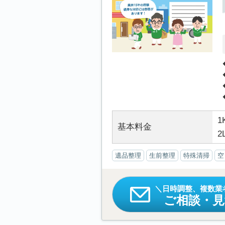
1
基本料金
2
遺品整理
生前整理
特殊清掃
空
日時調整、複数業
ご相談・