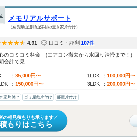
位
メモリアルサポート
（奈良県山辺郡山添村の空き家片付け）
4.91
口コミ・評判
107
件
安心のコミコミ料金 (エアコン撤去から水回り清掃まで！)
朗会計で見...
K
35,000
円〜
1LDK
100,000
円〜
LDK
150,000
円〜
3LDK
200,000
円〜
き家片付け
ゴミ屋敷片付け
部屋片付け
者の相見積もりも承ります
見積もりはこちら