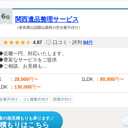
6
位
関西遺品整理サービス
（奈良県山辺郡山添村の空き家片付け）
4.87
口コミ・評判
84
件
◆近畿一円、対応いたします。
◆豊富なサービスをご提供
◆ご相談、お見積も...
K
28,000
円〜
1LDK
80,000
円〜
LDK
130,000
円〜
き家片付け
ゴミ屋敷片付け
部屋片付け
者の相見積もりも承ります
見積もりはこちら