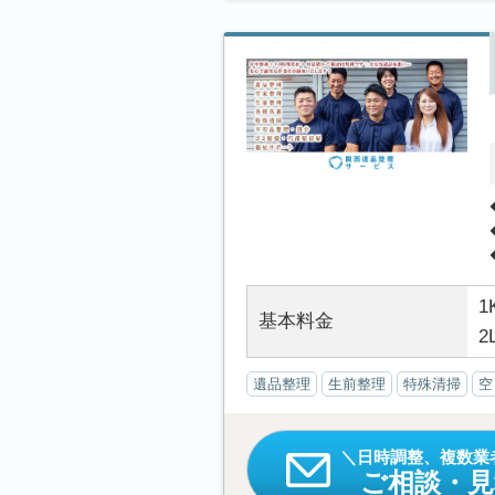
1
基本料金
2
遺品整理
生前整理
特殊清掃
空
日時調整、複数業
ご相談・