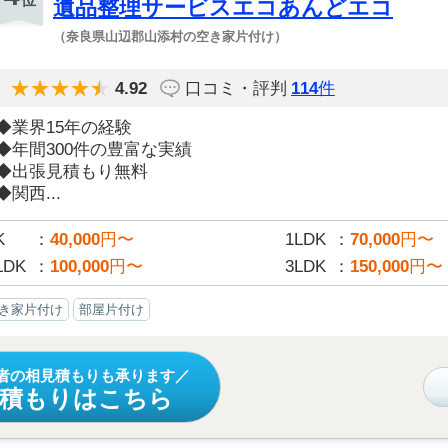
遺品整理サービスエコあんどエコ
（奈良県山辺郡山添村の空き家片付け）
4.92
口コミ・評判
114
件
◆業界15年の経験
◆年間300件の豊富な実績
◆出張見積もり無料
◆関西...
K
40,000
円〜
1LDK
70,000
円〜
LDK
100,000
円〜
3LDK
150,000
円〜
き家片付け
部屋片付け
者の相見積もりも承ります
見積もりはこちら