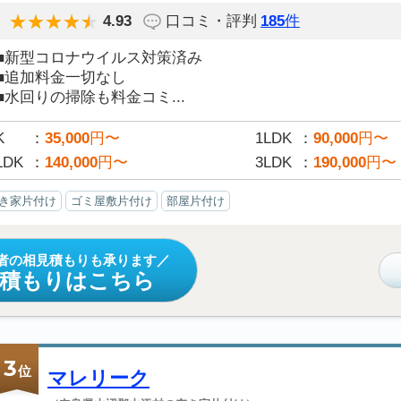
4.93
口コミ・評判
185
件
■新型コロナウイルス対策済み
■追加料金一切なし
■水回りの掃除も料金コミ...
K
35,000
円〜
1LDK
90,000
円〜
LDK
140,000
円〜
3LDK
190,000
円〜
き家片付け
ゴミ屋敷片付け
部屋片付け
者の相見積もりも承ります
見積もりはこちら
3
位
マレリーク