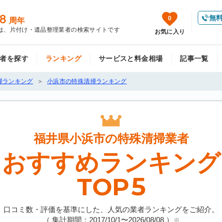
8
無
0
周年
は、片付け・遺品整理業者の検索サイトです
お気に入り
者を探す
ランキング
サービスと料金相場
記事一覧
掃ランキング
小浜市の特殊清掃ランキング
福井県小浜市の
特殊清掃業者
おすすめランキング
5
TOP
口コミ数・評価を基準にした、人気の業者ランキングをご紹介。
（ 集計期間：2017/10/1〜
2026/08/08
）
※