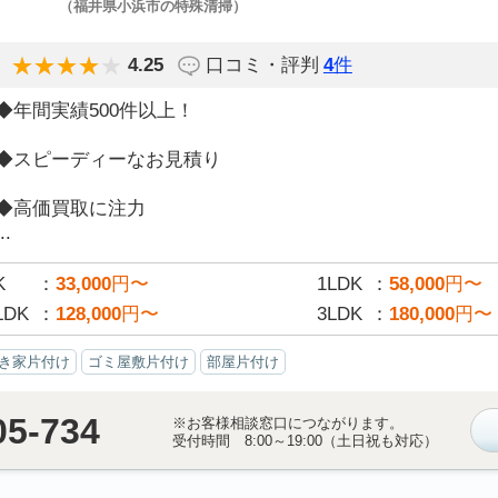
（福井県小浜市の特殊清掃）
4.25
口コミ・評判
4
件
◆年間実績500件以上！
◆スピーディーなお見積り
◆高価買取に注力
..
K
33,000
円〜
1LDK
58,000
円〜
LDK
128,000
円〜
3LDK
180,000
円〜
き家片付け
ゴミ屋敷片付け
部屋片付け
05-734
※お客様相談窓口につながります。
受付時間 8:00～19:00（土日祝も対応）