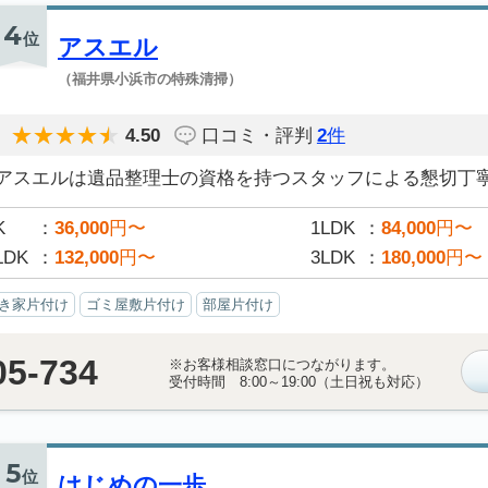
4
位
アスエル
（福井県小浜市の特殊清掃）
4.50
口コミ・評判
2
件
アスエルは遺品整理士の資格を持つスタッフによる懇切丁寧な
K
36,000
円〜
1LDK
84,000
円〜
LDK
132,000
円〜
3LDK
180,000
円〜
き家片付け
ゴミ屋敷片付け
部屋片付け
05-734
※お客様相談窓口につながります。
受付時間 8:00～19:00（土日祝も対応）
5
位
はじめの一歩