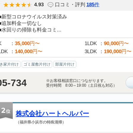
4.93
口コミ・評判
185
件
■新型コロナウイルス対策済み
■追加料金一切なし
■水回りの掃除も料金コミ...
K
35,000
円〜
1LDK
90,000
円〜
LDK
140,000
円〜
3LDK
190,000
円〜
き家片付け
ゴミ屋敷片付け
部屋片付け
05-734
※お客様相談窓口につながります。
受付時間 8:00～19:00（土日祝も対応）
2
位
株式会社ハートヘルパー
（福井県小浜市の特殊清掃）