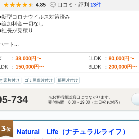
4.85
口コミ・評判
13
件
■新型コロナウイルス対策済み
■追加料金一切なし
■社長が見積り
ハート...
K
38,000
円〜
1LDK
80,000
円〜
LDK
150,000
円〜
3LDK
200,000
円〜
き家片付け
ゴミ屋敷片付け
部屋片付け
05-734
※お客様相談窓口につながります。
受付時間 8:00～19:00（土日祝も対応）
3
位
Natural Life（ナチュラルライフ）