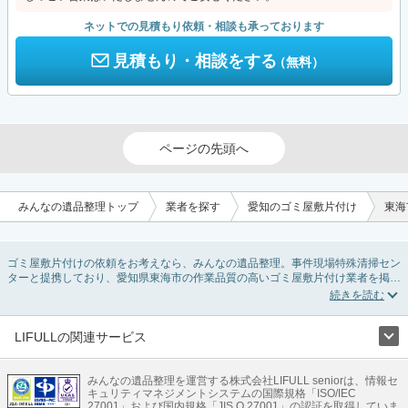
ネットでの見積もり依頼・相談も承っております
見積もり・相談をする
（無料）
ページの先頭へ
みんなの遺品整理トップ
業者を探す
愛知のゴミ屋敷片付け
東海
ゴミ屋敷片付けの依頼をお考えなら、みんなの遺品整理。事件現場特殊清掃セン
ターと提携しており、愛知県東海市の作業品質の高いゴミ屋敷片付け業者を掲載
しています。汚部屋の片付けに伴う不用品の処分・回収・引き取りから、外虫の
発生や孤独死の現場まで対応しています。愛知県東海市のゴミ屋敷片付けの料金
相場情報だけで業者を決められない場合は不用品の買取や消臭脱臭など絞り込み
条件を利用し検索してみましょう。ゴミ屋敷になってしまう方は高齢で体力的に
LIFULLの関連サービス
掃除するのが難しい、認知症やセルフネグレクトになってしまう、精神的なスト
LIFULLのサービス
レスなど様々な原因があります。
またお役立ち情報も豊富なので、部屋を埋めつくす大量のゴミを自力で片付ける
みんなの遺品整理を運営する株式会社LIFULL seniorは、情報セ
不動産・住宅
引越し
老人ホーム
地方創生
ママの就労支援
キュリティマネジメントシステムの国際規格「ISO/IEC
方法についてもチェックしてみてください。
不動産クラウドファンディング
遺品整理
老後の暮らし情報
27001」および国内規格「JIS Q 27001」の認証を取得していま