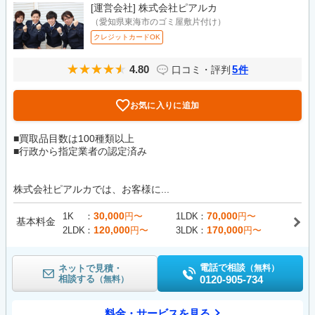
[運営会社]
株式会社ピアルカ
（愛知県東海市のゴミ屋敷片付け）
クレジットカードOK
4.80
5
口コミ・評判
件
お気に入りに追加
■買取品目数は100種類以上
■行政から指定業者の認定済み
株式会社ピアルカでは、お客様に...
30,000
70,000
1K
円〜
1LDK
円〜
基本料金
120,000
170,000
2LDK
円〜
3LDK
円〜
電話で相談
ネットで見積・
（無料）
相談する
0120-905-734
（無料）
料金・サービスを見る