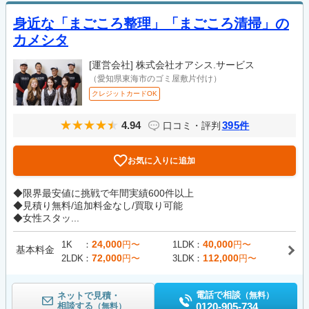
身近な「まごころ整理」「まごころ清掃」の
カメシタ
[運営会社]
株式会社オアシス.サービス
（愛知県東海市のゴミ屋敷片付け）
クレジットカードOK
4.94
395
口コミ・評判
件
お気に入りに追加
◆限界最安値に挑戦で年間実績600件以上
◆見積り無料/追加料金なし/買取り可能
◆女性スタッ...
24,000
40,000
1K
円〜
1LDK
円〜
基本料金
72,000
112,000
2LDK
円〜
3LDK
円〜
電話で相談
ネットで見積・
（無料）
相談する
0120-905-734
（無料）