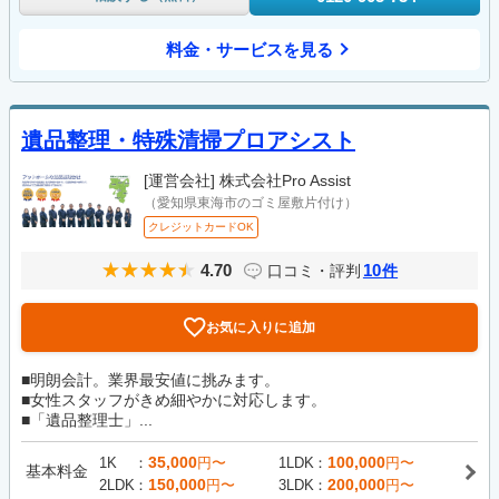
料金・サービスを見る
遺品整理・特殊清掃プロアシスト
[運営会社]
株式会社Pro Assist
（愛知県東海市のゴミ屋敷片付け）
クレジットカードOK
4.70
10
口コミ・評判
件
お気に入りに追加
■明朗会計。業界最安値に挑みます。
■女性スタッフがきめ細やかに対応します。
■「遺品整理士」...
35,000
100,000
1K
円〜
1LDK
円〜
基本料金
150,000
200,000
2LDK
円〜
3LDK
円〜