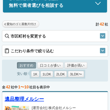
無料で業者選びを相談する
42
愛知のゴミ屋敷片付け
計
社
市区町村を変更する
こだわり条件で絞り込む
おすすめ
口コミが多い
評価が高い
安い順
1K
1LDK
2LDK
3LDK〜
42
1〜10
全
社中
社目を表示中
遺品整理メルシー
[運営会社]
株式会社メルシー