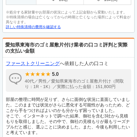
※処分する家財量やお部屋の状況によって上記金額から変動いたします。
※特殊清掃の場合は亡くなってからの時期と亡くなった場所によって料金が
異なります。
詳しい特殊清掃の費用を確認する
愛知県東海市のゴミ屋敷片付け業者の口コミ評判と実際
の支払い金額
ファーストクリーニング
へ依頼した人の口コミ
5.0
40代／男性／愛知県東海市のゴミ屋敷片付け（間取
り：1R・1K）／実際に払った金額：151,800円
部屋の整理に時間が足りず、さらに面倒な状況に直面していまし
た。このままでは状況がさらに悪化する可能性があったため、ど
こから手をつければよいのかも分からず困っていました。
そこで、インターネットで調べた結果、御社を含む3社から見積
もりを取得しました。その中で、御社の見積もりが最もリーズナ
ブルだと感じ、選ぶことに決めました。また、今後も利用したい
と考えています。