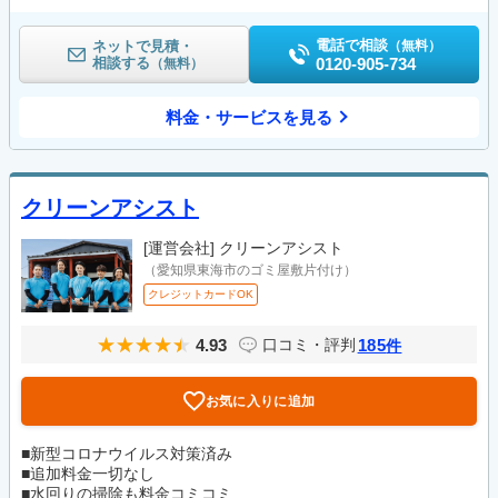
電話で相談
ネットで見積・
（無料）
相談する
0120-905-734
（無料）
料金・サービスを見る
クリーンアシスト
[運営会社]
クリーンアシスト
（愛知県東海市のゴミ屋敷片付け）
クレジットカードOK
4.93
185
口コミ・評判
件
お気に入りに追加
■新型コロナウイルス対策済み
■追加料金一切なし
■水回りの掃除も料金コミコミ