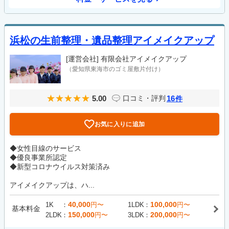
浜松の生前整理・遺品整理アイメイクアップ
[運営会社]
有限会社アイメイクアップ
（愛知県東海市のゴミ屋敷片付け）
5.00
16
口コミ・評判
件
お気に入りに追加
◆女性目線のサービス
◆優良事業所認定
◆新型コロナウイルス対策済み
アイメイクアップは、ハ...
40,000
100,000
1K
円〜
1LDK
円〜
基本料金
150,000
200,000
2LDK
円〜
3LDK
円〜