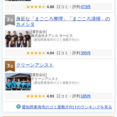
口コミ・評判
473件
4.88
身近な「まごころ整理」「まごころ清掃」の
2
位
カメシタ
[運営会社]
株式会社オアシス.サービス
（愛知県東海市のゴミ屋敷片付け）
口コミ・評判
395件
4.94
クリーンアシスト
3
位
[運営会社]
クリーンアシスト
（愛知県東海市のゴミ屋敷片付け）
口コミ・評判
185件
4.93
愛知県東海市のゴミ屋敷片付けのランキングを見る