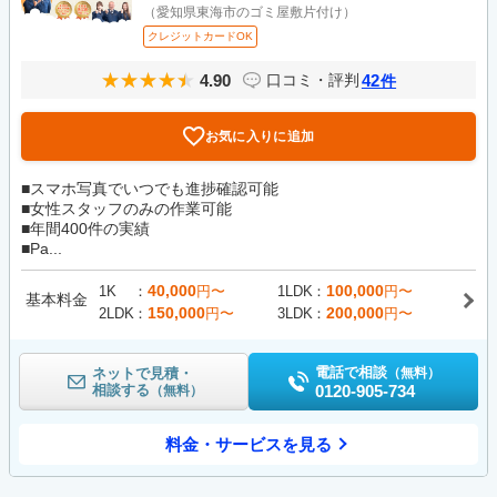
（愛知県東海市のゴミ屋敷片付け）
クレジットカードOK
4.90
42
口コミ・評判
件
お気に入りに追加
■スマホ写真でいつでも進捗確認可能
■女性スタッフのみの作業可能
■年間400件の実績
■Pa...
40,000
100,000
1K
円〜
1LDK
円〜
基本料金
150,000
200,000
2LDK
円〜
3LDK
円〜
電話で相談
ネットで見積・
（無料）
相談する
0120-905-734
（無料）
料金・サービスを見る