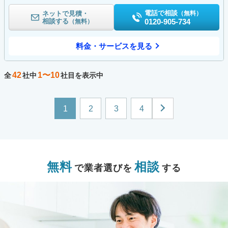
電話で相談
ネットで見積・
（無料）
相談する
0120-905-734
（無料）
料金・サービスを見る
42
1〜10
全
社中
社目を表示中
1
2
3
4
無料
相談
で業者選びを
する