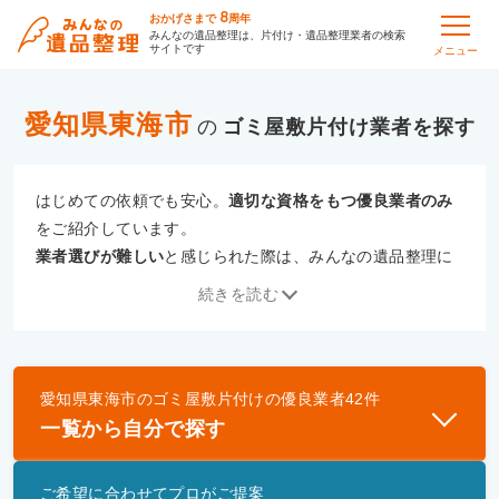
8
おかげさまで
周年
みんなの遺品整理は、片付け・遺品整理業者の検索
サイトです
メニュー
愛知県東海市
の
ゴミ屋敷片付け
はじめての依頼でも安心。
適切な資格をもつ優良業者のみ
をご紹介しています。
業者選びが難しい
と感じられた際は、みんなの遺品整理に
ご相談ください。
続きを読む
専門の相談員が、
あなたにぴったりな業者をご提案
いたし
ます。
愛知県東海市
の
ゴミ屋敷片付け
の優良業者
42
件
優良業者とは
一覧から自分で探す
一般財団法人遺品整理認定協会、および一般社団法
人事件現場特殊清掃センターと提携し、「遺品整理
ご希望に合わせてプロがご提案
士」資格を持つ事業者のみ掲載しています。