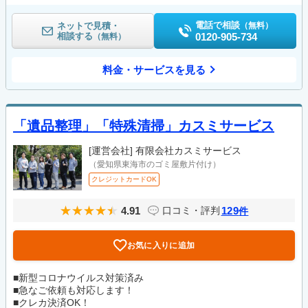
電話で相談
ネットで見積・
（無料）
相談する
0120-905-734
（無料）
料金・サービスを見る
「遺品整理」「特殊清掃」カスミサービス
[運営会社]
有限会社カスミサービス
（愛知県東海市のゴミ屋敷片付け）
クレジットカードOK
4.91
129
口コミ・評判
件
お気に入りに追加
■新型コロナウイルス対策済み
■急なご依頼も対応します！
■クレカ決済OK！