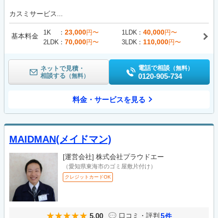
カスミサービス...
23,000
40,000
1K
円〜
1LDK
円〜
基本料金
70,000
110,000
2LDK
円〜
3LDK
円〜
電話で相談
ネットで見積・
（無料）
相談する
0120-905-734
（無料）
料金・サービスを見る
MAIDMAN(メイドマン)
[運営会社]
株式会社プラウドエー
（愛知県東海市のゴミ屋敷片付け）
クレジットカードOK
5.00
5
口コミ・評判
件