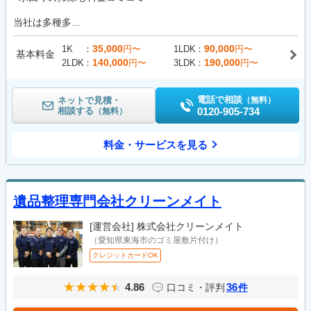
当社は多種多...
35,000
90,000
1K
円〜
1LDK
円〜
基本料金
140,000
190,000
2LDK
円〜
3LDK
円〜
電話で相談
ネットで見積・
（無料）
相談する
0120-905-734
（無料）
料金・サービスを見る
遺品整理専門会社クリーンメイト
[運営会社]
株式会社クリーンメイト
（愛知県東海市のゴミ屋敷片付け）
クレジットカードOK
4.86
36
口コミ・評判
件