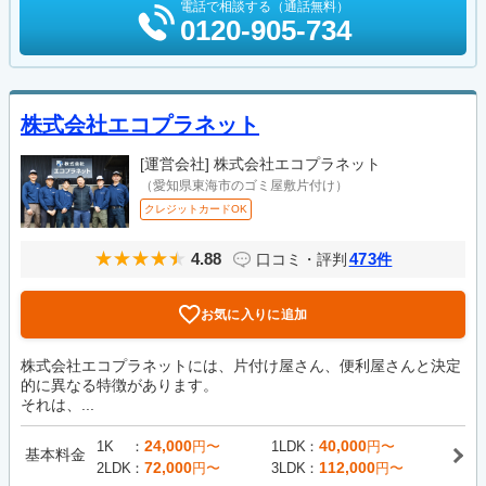
電話で相談する（通話無料）
0120-905-734
株式会社エコプラネット
[運営会社]
株式会社エコプラネット
（愛知県東海市のゴミ屋敷片付け）
クレジットカードOK
4.88
473
口コミ・評判
件
お気に入りに追加
株式会社エコプラネットには、片付け屋さん、便利屋さんと決定
的に異なる特徴があります。
それは、...
24,000
40,000
1K
円〜
1LDK
円〜
基本料金
72,000
112,000
2LDK
円〜
3LDK
円〜