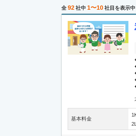
92
1〜10
全
社中
社目を表示中
1
基本料金
2