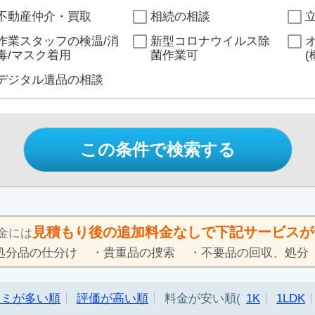
不動産仲介・買取
相続の相談
作業スタッフの検温/消
新型コロナウイルス除
毒/マスク着用
菌作業可
(
デジタル遺品の相談
この条件で検索する
見積もり後の追加料金なしで下記サービスが
金には
処分品の仕分け
貴重品の捜索
不要品の回収、処分
コミが多い順
評価が高い順
料金が安い順
1K
1LDK