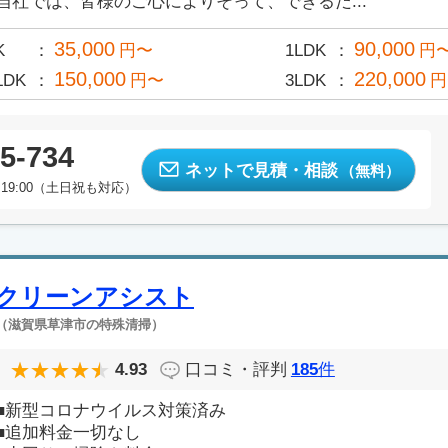
当社では、皆様のご心によりそって、できるだ...
35,000
90,000
K
円〜
1LDK
円
150,000
220,000
LDK
円〜
3LDK
円
5-734
ネットで見積・相談
（無料）
19:00（土日祝も対応）
クリーンアシスト
（滋賀県草津市の特殊清掃）
4.93
口コミ・評判
185
件
■新型コロナウイルス対策済み
■追加料金一切なし