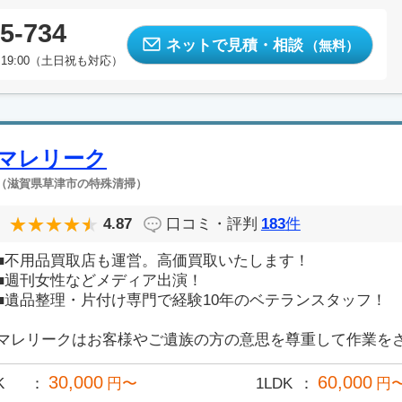
5-734
ネットで見積・相談
（無料）
19:00（土日祝も対応）
マレリーク
（滋賀県草津市の特殊清掃）
4.87
口コミ・評判
183
件
■不用品買取店も運営。高価買取いたします！
■週刊女性などメディア出演！
■遺品整理・片付け専門で経験10年のベテランスタッフ！
マレリークはお客様やご遺族の方の意思を尊重して作業をさせ
30,000
60,000
K
円〜
1LDK
円