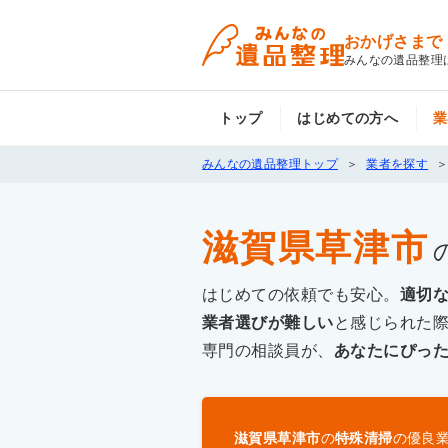
おかげさまで
みんなの遺品整理
トップ
はじめての方へ
業
みんなの遺品整理トップ
業者を探す
滋賀県草津市
はじめての依頼でも安心。
適切
業者選びが難しい
と感じられた
専門の相談員が、
あなたにぴっ
滋賀県草津市
の
特殊清掃
の優良