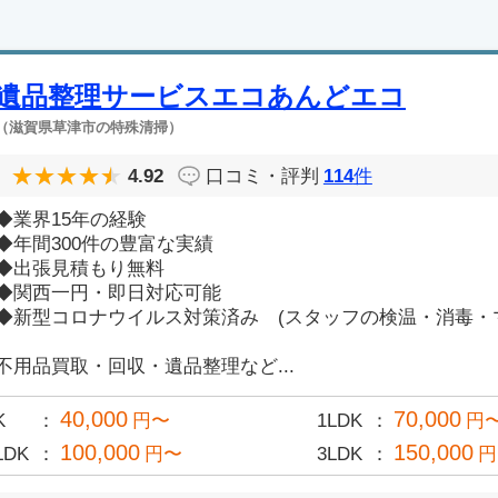
遺品整理サービスエコあんどエコ
（滋賀県草津市の特殊清掃）
4.92
口コミ・評判
114
件
◆業界15年の経験
◆年間300件の豊富な実績
◆出張見積もり無料
◆関西一円・即日対応可能
◆新型コロナウイルス対策済み (スタッフの検温・消毒・
不用品買取・回収・遺品整理など...
40,000
70,000
K
円〜
1LDK
円
100,000
150,000
LDK
円〜
3LDK
円