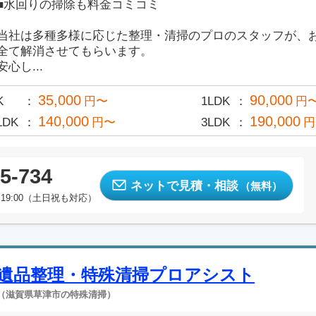
■水回りの掃除も料金コミコミ
当社は多種多様に応じた整理・清掃のプロのスタッフが、
全て解消させてもらいます。
安心し...
35,000
90,000
K
円〜
1LDK
円
140,000
190,000
LDK
円〜
3LDK
円
5-734
ネットで見積・相談
（無料）
19:00（土日祝も対応）
遺品整理・特殊清掃プロアシスト
（滋賀県草津市の特殊清掃）