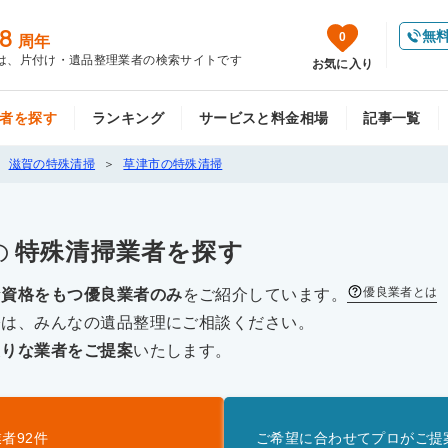
8
無
0
周年
は、片付け・遺品整理業者の検索サイトです
お気に入り
者を探す
ランキング
サービスと料金相場
記事一覧
滋賀の特殊清掃
草津市の特殊清掃
の
特殊清掃
業者を探す
優良業者とは
な資格をもつ優良業者のみ
をご紹介しています。
際は、みんなの遺品整理にご相談ください。
たりな業者をご提案
いたします。
業者
92
件
ご希望に合わせてプロがご提