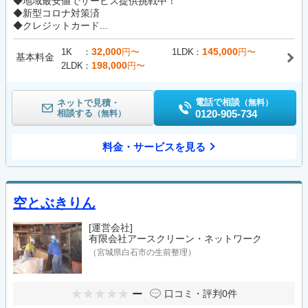
◆地域最安値でサービス提供挑戦中！
◆新型コロナ対策済
◆クレジットカード...
32,000
145,000
1K
円〜
1LDK
円〜
基本料金
198,000
2LDK
円〜
電話で相談
ネットで見積・
（無料）
相談する
0120-905-734
（無料）
料金・サービスを見る
空とぶきりん
[運営会社]
有限会社アースクリーン・ネットワーク
（宮城県白石市の生前整理）
ー
口コミ・評判
0件