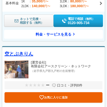
35,000
80,000
1K
円〜
1LDK
円〜
基本料金
140,000
180,000
2LDK
円〜
3LDK
円〜
電話で相談
ネットで見積・
（無料）
相談する
0120-905-734
（無料）
料金・サービスを見る
空とぶきりん
[運営会社]
有限会社アースクリーン・ネットワーク
（岩手県九戸郡九戸村の生前整理）
ー
口コミ・評判
0件
お気に入りに追加