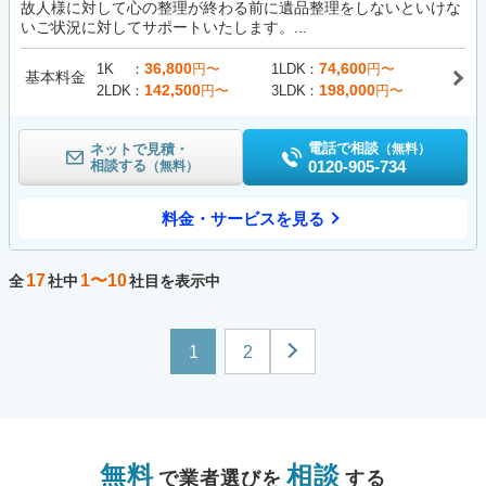
故人様に対して心の整理が終わる前に遺品整理をしないといけな
いご状況に対してサポートいたします。...
36,800
74,600
1K
円〜
1LDK
円〜
基本料金
142,500
198,000
2LDK
円〜
3LDK
円〜
電話で相談
ネットで見積・
（無料）
相談する
0120-905-734
（無料）
料金・サービスを見る
17
1〜10
全
社中
社目を表示中
1
2
無料
相談
で業者選びを
する