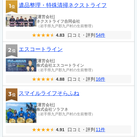
遺品整理・特殊清掃ネクストライフ
1
位
[運営会社]
ネクストライフ合同会社
（岩手県九戸郡九戸村の生前整理）
口コミ・評判
54件
4.83
エスコートライン
2
位
[運営会社]
株式会社エスコートライン
（岩手県九戸郡九戸村の生前整理）
口コミ・評判
16件
4.88
スマイルライフそらふね
3
位
[運営会社]
株式会社ソラフネ
（岩手県九戸郡九戸村の生前整理）
口コミ・評判
11件
4.91