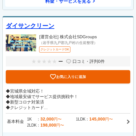
料金・サービスを見る
ダイサンクリーン
[運営会社]
株式会社SDGroups
（岩手県九戸郡九戸村の生前整理）
クレジットカードOK
ー
口コミ・評判
0件
お気に入りに追加
◆宮城県全域対応！
◆地域最安値でサービス提供挑戦中！
◆新型コロナ対策済
◆クレジットカード...
32,000
145,000
1K
円〜
1LDK
円〜
基本料金
198,000
2LDK
円〜