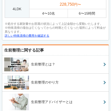
228,750
円〜
4LDK
4
〜
10
名
6
〜
15
時間
※処分する家財量やお部屋の状況によって上記金額から変動いたします。
※特殊清掃の場合は亡くなってからの時期と亡くなった場所によって料金が
異なります。
詳しい特殊清掃の費用を確認する
生前整理に関する記事
生前整理とは？
生前整理のやり方
生前整理アドバイザーとは