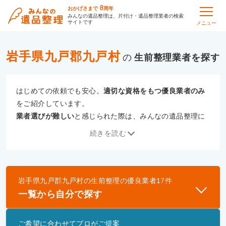
8
おかげさまで
周年
みんなの遺品整理は、片付け・遺品整理業者の検索
サイトです
メニュー
岩手県九戸郡九戸村
の
生前整理
はじめての依頼でも安心。
適切な資格をもつ優良業者のみ
をご紹介しています。
業者選びが難しい
と感じられた際は、みんなの遺品整理に
ご相談ください。
続きを読む
専門の相談員が、
あなたにぴったりな業者をご提案
いたし
ます。
岩手県九戸郡九戸村
の
生前整理
の優良業者
17
件
優良業者とは
一覧から自分で探す
一般財団法人遺品整理認定協会、および一般社団法
人事件現場特殊清掃センターと提携し、「遺品整理
ご希望に合わせてプロがご提案
士」資格を持つ事業者のみ掲載しています。