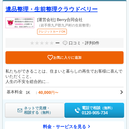
遺品整理・生前整理クラウドベリー
[運営会社]
Berry合同会社
（岩手県九戸郡九戸村の生前整理）
クレジットカードOK
ー
口コミ・評判
0件
お気に入りに追加
私たちができることは、住まいと暮らしの再生でお客様に喜んで
いただくこと。
人生の不安を総合的に...
基本料金
40,000
1K
円〜
電話で相談
ネットで見積・
（無料）
相談する
0120-905-734
（無料）
料金・サービスを見る