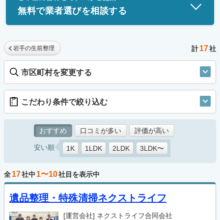
無料で業者選びを相談する
17
岩手の生前整理
計
社
市区町村を変更する
こだわり条件で絞り込む
おすすめ
口コミが多い
評価が高い
安い順
1K
1LDK
2LDK
3LDK〜
17
1〜10
全
社中
社目を表示中
遺品整理・特殊清掃ネクストライフ
[運営会社]
ネクストライフ合同会社