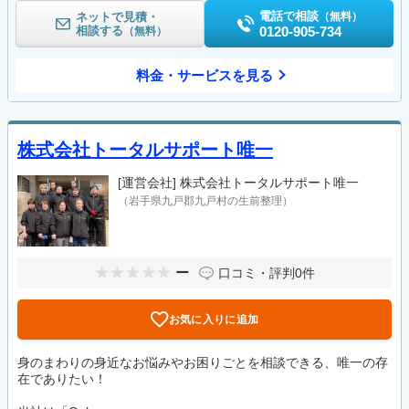
電話で相談
ネットで見積・
（無料）
相談する
0120-905-734
（無料）
料金・サービスを見る
株式会社トータルサポート唯一
[運営会社]
株式会社トータルサポート唯一
（岩手県九戸郡九戸村の生前整理）
ー
口コミ・評判
0件
お気に入りに追加
身のまわりの身近なお悩みやお困りごとを相談できる、唯一の存
在でありたい！