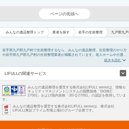
ページの先頭へ
みんなの遺品整理トップ
業者を探す
岩手の生前整理
九戸郡九戸
岩手県九戸郡九戸村で生前整理するなら、みんなの遺品整理。生前整理のやり方
や岩手県九戸郡九戸村の生前整理業者が掲載されています。老人ホームや介護施
設入居に伴う不用品の処分・回収・引き取りから、在宅介護の介護整理や福祉住
環境整理まで対応しています。岩手県九戸郡九戸村の生前整理の料金相場情報だ
けで業者を決められない場合は、不用品の買取や遺産・財産にかかわる相続相談
などのオプションサービスで絞り込み検索を利用してみましょう。
LIFULLの関連サービス
またお役立ち情報も豊富なので終活でエンディングノートの選び方や、整理整
LIFULLのサービス
頓・老前整理・生前整理のコツについてもチェックしてみてください。
みんなの遺品整理を運営する株式会社LIFULL seniorは、情報セ
不動産・住宅
引越し
老人ホーム
地方創生
ママの就労支援
キュリティマネジメントシステムの国際規格「ISO/IEC
不動産クラウドファンディング
遺品整理
老後の暮らし情報
27001」および国内規格「JIS Q 27001」の認証を取得していま
農業技術
す。
みんなの遺品整理を運営する株式会社LIFULL seniorは、株式会社
LIFULL HOME'Sのサービス
LIFULL(東証プライム市場上場)のグループ企業です。
不動産・住宅
マンション
一戸建て
注文住宅
リノベーション
不動産査定
マンション専門売却査定
不動産投資
アドバイザー
住まいの窓口
住宅ローン
住まいインデックス
プライスマップ
不動産アーカイブ
空き家バンク
家賃相場
不動産会社
まちむすび