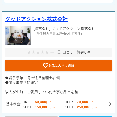
グッドアクション株式会社
[運営会社]
グッドアクション株式会社
（岩手県九戸郡九戸村の生前整理）
ー
口コミ・評判
0件
お気に入りに追加
◆岩手県第一号の遺品整理士在籍
◆優良事業所に認定
故人が生前にご愛用していた大事な品々を整...
50,000
70,000
1K
円〜
1LDK
円〜
基本料金
150,000
250,000
2LDK
円〜
3LDK
円〜