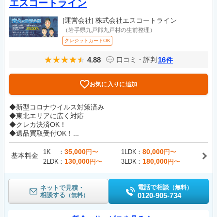
エスコートライン
[運営会社]
株式会社エスコートライン
（岩手県九戸郡九戸村の生前整理）
クレジットカードOK
4.88
16
口コミ・評判
件
お気に入りに追加
◆新型コロナウイルス対策済み
◆東北エリアに広く対応
◆クレカ決済OK！
◆遺品買取受付OK！...
35,000
80,000
1K
円〜
1LDK
円〜
基本料金
130,000
180,000
2LDK
円〜
3LDK
円〜
電話で相談
ネットで見積・
（無料）
相談する
0120-905-734
（無料）