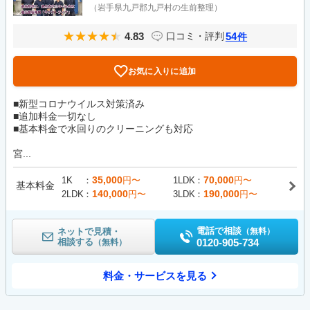
（岩手県九戸郡九戸村の生前整理）
4.83
54
口コミ・評判
件
お気に入りに追加
■新型コロナウイルス対策済み
■追加料金一切なし
■基本料金で水回りのクリーニングも対応
宮...
35,000
70,000
1K
円〜
1LDK
円〜
基本料金
140,000
190,000
2LDK
円〜
3LDK
円〜
電話で相談
ネットで見積・
（無料）
相談する
0120-905-734
（無料）
料金・サービスを見る