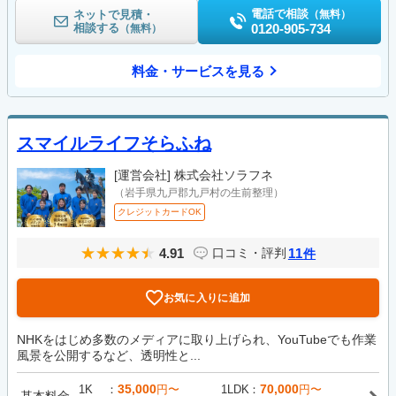
電話で相談
ネットで見積・
（無料）
相談する
0120-905-734
（無料）
料金・サービスを見る
スマイルライフそらふね
[運営会社]
株式会社ソラフネ
（岩手県九戸郡九戸村の生前整理）
クレジットカードOK
4.91
11
口コミ・評判
件
お気に入りに追加
NHKをはじめ多数のメディアに取り上げられ、YouTubeでも作業
風景を公開するなど、透明性と...
35,000
70,000
1K
円〜
1LDK
円〜