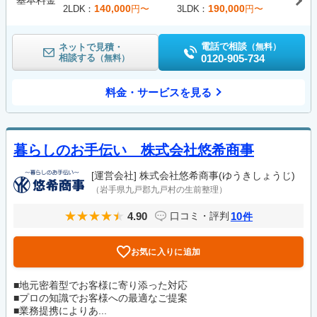
基本料金
140,000
190,000
2LDK
円〜
3LDK
円〜
電話で相談
ネットで見積・
（無料）
相談する
0120-905-734
（無料）
料金・サービスを見る
暮らしのお手伝い 株式会社悠希商事
[運営会社]
株式会社悠希商事(ゆうきしょうじ)
（岩手県九戸郡九戸村の生前整理）
4.90
10
口コミ・評判
件
お気に入りに追加
■地元密着型でお客様に寄り添った対応
■プロの知識でお客様への最適なご提案
■業務提携によりあ...