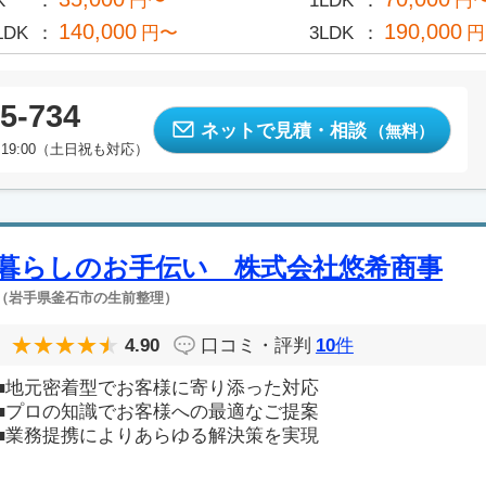
K
円〜
1LDK
円
140,000
190,000
LDK
円〜
3LDK
円
5-734
ネットで見積・相談
（無料）
19:00（土日祝も対応）
暮らしのお手伝い 株式会社悠希商事
（岩手県釜石市の生前整理）
4.90
口コミ・評判
10
件
■地元密着型でお客様に寄り添った対応
■プロの知識でお客様への最適なご提案
■業務提携によりあらゆる解決策を実現