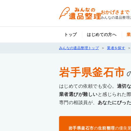
おかげさまで
みんなの遺品整理
トップ
はじめての方へ
業
みんなの遺品整理トップ
業者を探す
岩手県釜石市
はじめての依頼でも安心。
適切
業者選びが難しい
と感じられた
専門の相談員が、
あなたにぴっ
岩手県釜石市
の
生前整理
の優良