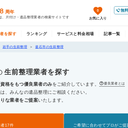
8
無
0
周年
は、片付け・遺品整理業者の検索サイトです
お気に入り
者を探す
ランキング
サービスと料金相場
記事一覧
岩手の生前整理
釜石市の生前整理
の
生前整理
業者を探す
優良業者とは
な資格をもつ優良業者のみ
をご紹介しています。
際は、みんなの遺品整理にご相談ください。
たりな業者をご提案
いたします。
業者
17
件
ご希望に合わせてプロがご提