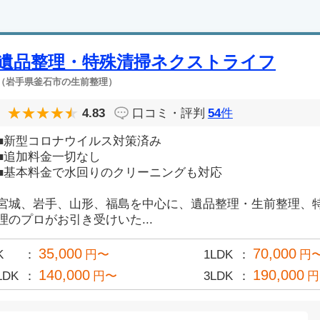
遺品整理・特殊清掃ネクストライフ
（岩手県釜石市の生前整理）
4.83
口コミ・評判
54
件
■新型コロナウイルス対策済み
■追加料金一切なし
■基本料金で水回りのクリーニングも対応
宮城、岩手、山形、福島を中心に、遺品整理・生前整理、
理のプロがお引き受けいた...
35,000
70,000
K
円〜
1LDK
円
140,000
190,000
LDK
円〜
3LDK
円