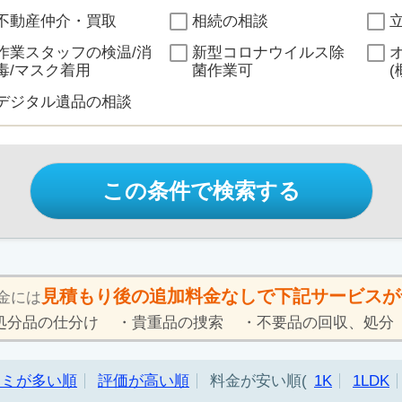
不動産仲介・買取
相続の相談
作業スタッフの検温/消
新型コロナウイルス除
毒/マスク着用
菌作業可
(
デジタル遺品の相談
この条件で検索する
見積もり後の追加料金なしで下記サービスが
金には
処分品の仕分け
貴重品の捜索
不要品の回収、処分
コミが多い順
評価が高い順
料金が安い順
1K
1LDK