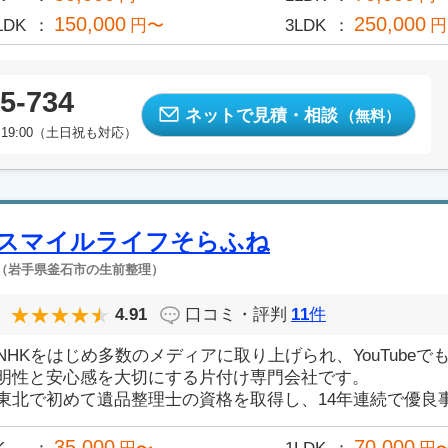
150,000
250,000
LDK
円〜
3LDK
円
5-734
ネットで見積・相談
（無料）
19:00（土日祝も対応）
スマイルライフそらふね
（岩手県釜石市の生前整理）
4.91
口コミ・評判
11
件
NHKをはじめ多数のメディアに取り上げられ、YouTube
明性と安心感を大切にする片付け専門会社です。
東北で初めて遺品整理士の資格を取得し、14年連続で優良事業
35,000
70,000