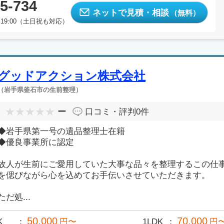
5-734
ネットで見積・相談
（無料）
19:00（土日祝も対応）
グッドアクション株式会社
（岩手県釜石市の生前整理）
ー
口コミ・評判
0件
◆岩手県第一号の遺品整理士在籍
◆優良事業所に認定
故人が生前にご愛用していた大事な品々を整理するこの仕
を偲びながら心を込めてお手伝いさせていただきます。
ただ処...
50,000
70,000
K
円〜
1LDK
円