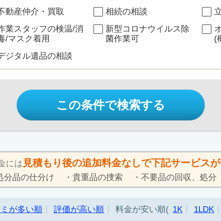
不動産仲介・買取
相続の相談
作業スタッフの検温/消
新型コロナウイルス除
毒/マスク着用
菌作業可
(
デジタル遺品の相談
この条件で検索する
見積もり後の追加料金なしで下記サービスが
金には
処分品の仕分け
貴重品の捜索
不要品の回収、処分
コミが多い順
評価が高い順
料金が安い順
1K
1LDK