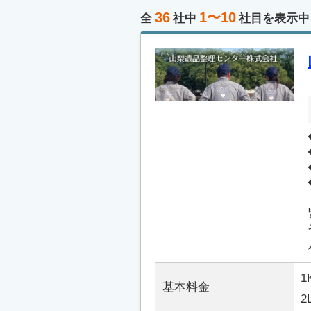
36
1〜10
全
社中
社目を表示中
1
基本料金
2