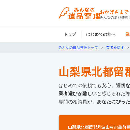
おかげさまで
みんなの遺品整理
トップ
はじめての方へ
業
みんなの遺品整理トップ
業者を探す
山梨県北都留
はじめての依頼でも安心。
適切
業者選びが難しい
と感じられた
専門の相談員が、
あなたにぴっ
山梨県北都留郡丹波山村
の
生前