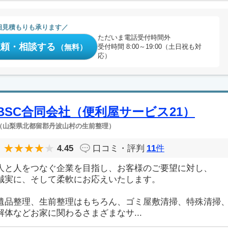
相見積もりも承ります
ただいま電話受付時間外
依頼・相談する
（無料）
受付時間 8:00～19:00（土日祝も対
応）
BSC合同会社（便利屋サービス21）
（山梨県北都留郡丹波山村の生前整理）
4.45
口コミ・評判
11
件
人と人をつなぐ企業を目指し、お客様のご要望に対し、
誠実に、そして柔軟にお応えいたします。
遺品整理、生前整理はもちろん、ゴミ屋敷清掃、特殊清掃
解体などお家に関わるさまざまなサ...