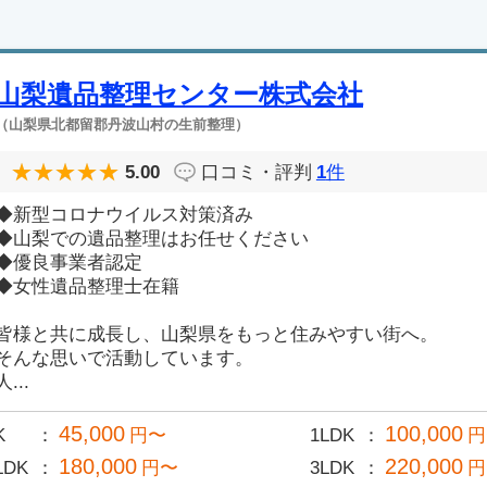
山梨遺品整理センター株式会社
（山梨県北都留郡丹波山村の生前整理）
5.00
口コミ・評判
1
件
◆新型コロナウイルス対策済み
◆山梨での遺品整理はお任せください
◆優良事業者認定
◆女性遺品整理士在籍
皆様と共に成長し、山梨県をもっと住みやすい街へ。
そんな思いで活動しています。
人...
45,000
100,000
K
円〜
1LDK
円
180,000
220,000
LDK
円〜
3LDK
円