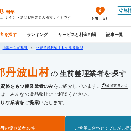
8
無
0
周年
は、片付け・遺品整理業者の検索サイトです
お気に入り
者を探す
ランキング
サービスと料金相場
記事一覧
山梨の生前整理
北都留郡丹波山村の生前整理
郡丹波山村
の
生前整理
業者を探す
優良業者とは
な資格をもつ優良業者のみ
をご紹介しています。
際は、みんなの遺品整理にご相談ください。
たりな業者をご提案
いたします。
整理
の優良業者
36
件
ご希望に合わせてプロがご提