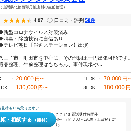
（山梨県北都留郡丹波山村の生前整理）
4.97
口コミ・評判
58
件
◆新型コロナウイルス対策済み
◆消臭・除菌技術に自信あり
◆テレビ朝日【報道ステーション】出演
八王子市・町田市を中心に、その他関東一円出張可能です
遺品整理、生前整理はもちろん、事件現場や...
20,000
70,000
K
円〜
1LDK
円
130,000
180,000
LDK
円〜
3LDK
円
相見積もりも承ります
ただいま電話受付時間外
依頼・相談する
（無料）
受付時間 8:00～19:00（土日祝も対
応）