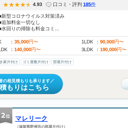
4.93
口コミ・評判
185
件
■新型コロナウイルス対策済み
■追加料金一切なし
■水回りの掃除も料金コミ...
K
35,000
円〜
1LDK
90,000
円〜
LDK
140,000
円〜
3LDK
190,000
円〜
き家片付け
ゴミ屋敷片付け
部屋片付け
者の相見積もりも承ります
見積もりはこちら
2
位
マレリーク
（滋賀県野洲市の部屋片付け）