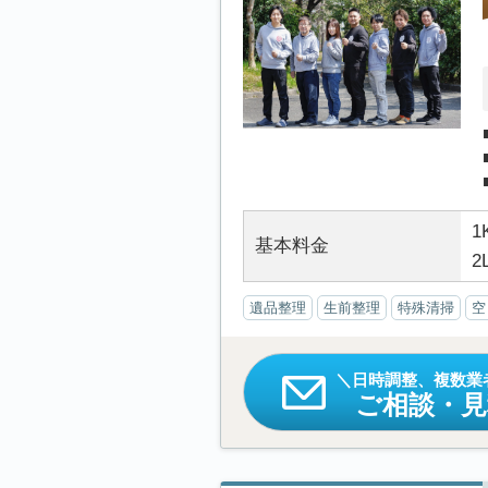
1
基本料金
2
遺品整理
生前整理
特殊清掃
空
日時調整、複数業
ご相談・