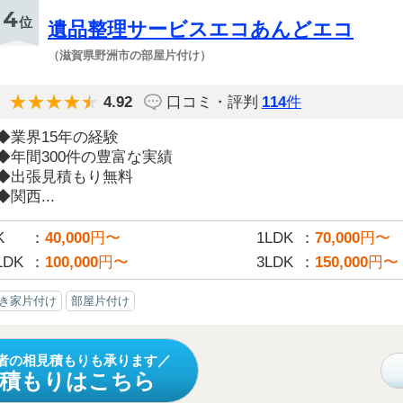
4
位
遺品整理サービスエコあんどエコ
（滋賀県野洲市の部屋片付け）
4.92
口コミ・評判
114
件
◆業界15年の経験
◆年間300件の豊富な実績
◆出張見積もり無料
◆関西...
K
40,000
円〜
1LDK
70,000
円〜
LDK
100,000
円〜
3LDK
150,000
円〜
き家片付け
部屋片付け
者の相見積もりも承ります
見積もりはこちら