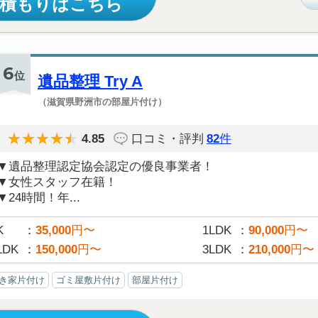
見積もりはこちら
6
位
遺品整理 Try A
（滋賀県野洲市の部屋片付け）
4.85
口コミ・評判
82
件
▼遺品整理認定協会認定の優良事業者！
▼女性スタッフ在籍！
▼24時間！年...
K
35,000
円〜
1LDK
90,000
円〜
LDK
150,000
円〜
3LDK
210,000
円〜
き家片付け
ゴミ屋敷片付け
部屋片付け