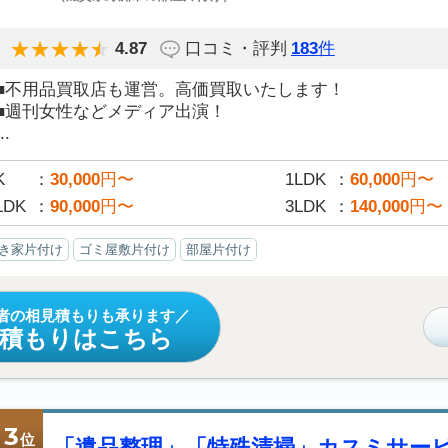
4.87
口コミ・評判
183
件
■不用品買取店も運営。高価買取いたします！
■週刊女性などメディア出演！
..
K
30,000
円〜
1LDK
60,000
円〜
LDK
90,000
円〜
3LDK
140,000
円〜
き家片付け
ゴミ屋敷片付け
部屋片付け
者の相見積もりも承ります
見積もりはこちら
3
位
「遺品整理」「特殊清掃」カスミサー