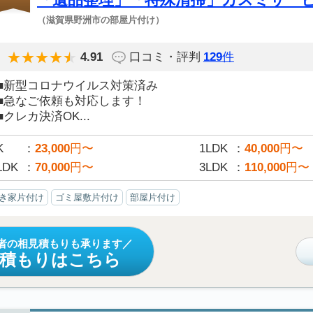
（滋賀県野洲市の部屋片付け）
4.91
口コミ・評判
129
件
■新型コロナウイルス対策済み
■急なご依頼も対応します！
■クレカ決済OK...
K
23,000
円〜
1LDK
40,000
円〜
LDK
70,000
円〜
3LDK
110,000
円〜
き家片付け
ゴミ屋敷片付け
部屋片付け
者の相見積もりも承ります
見積もりはこちら