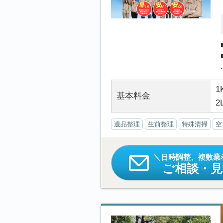
.
1
基本料金
2
遺品整理
生前整理
特殊清掃
空
日時調整、複数業
ご相談・