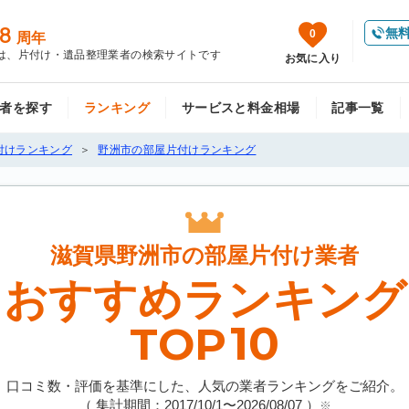
8
無
0
周年
は、片付け・遺品整理業者の検索サイトです
お気に入り
者を探す
ランキング
サービスと料金相場
記事一覧
付けランキング
野洲市の部屋片付けランキング
滋賀県野洲市の
部屋片付け業者
おすすめランキング
10
TOP
口コミ数・評価を基準にした、人気の業者ランキングをご紹介。
（ 集計期間：2017/10/1〜
2026/08/07
）
※