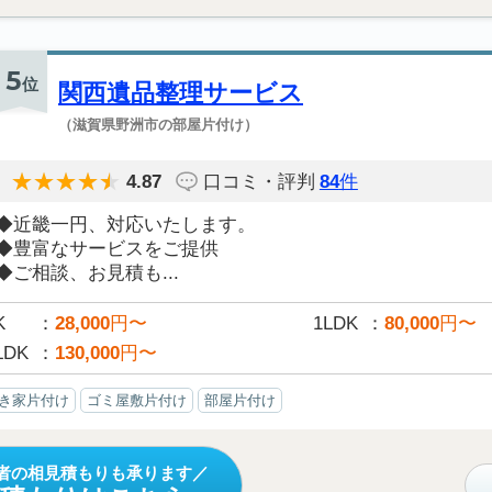
5
位
関西遺品整理サービス
（滋賀県野洲市の部屋片付け）
4.87
口コミ・評判
84
件
◆近畿一円、対応いたします。
◆豊富なサービスをご提供
◆ご相談、お見積も...
K
28,000
円〜
1LDK
80,000
円〜
LDK
130,000
円〜
き家片付け
ゴミ屋敷片付け
部屋片付け
者の相見積もりも承ります