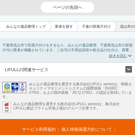
ページの先頭へ
みんなの遺品整理トップ
業者を探す
千葉の部屋片付け
流山市の
千葉県流山市で部屋片付けをするなら、みんなの遺品整理。千葉県流山市の部屋
片付け業者が掲載されています。ご自宅の不用品回収や処分品の仕分け、貴重品
の捜索などの依頼ができます。千葉県流山市の部屋片付けの料金相場情報だけで
業者を決められない場合は、不用品の買取、ハウスクリーニング、女性スタッフ
対応など、希望のオプションサービスで絞り込み条件を利用し検索してみましょ
う。部屋片付けはいつか着手しようと思っていると、ついつい後回しになってし
LIFULLの関連サービス
まいますが、不用品だと思っていたものに思わぬ買取額が付いていることもあり
LIFULLのサービス
ます。
ご自分で無理なくできる片付け方法やご実家の片付けノウハウもお届けしていま
みんなの遺品整理を運営する株式会社LIFULL seniorは、情報セ
不動産・住宅
引越し
老人ホーム
地方創生
ママの就労支援
キュリティマネジメントシステムの国際規格「ISO/IEC
すので、ぜひあわせてご覧ください。
不動産クラウドファンディング
遺品整理
老後の暮らし情報
27001」および国内規格「JIS Q 27001」の認証を取得していま
農業技術
す。
みんなの遺品整理を運営する株式会社LIFULL seniorは、株式会社
LIFULL HOME'Sのサービス
LIFULL(東証プライム市場上場)のグループ企業です。
不動産・住宅
マンション
一戸建て
注文住宅
リノベーション
不動産査定
マンション専門売却査定
不動産投資
アドバイザー
住まいの窓口
住宅ローン
住まいインデックス
プライスマップ
不動産アーカイブ
空き家バンク
家賃相場
不動産会社
まちむすび
サービス利用規約
個人情報保護方針について
不動産用語集
住まいのお役立ち情報
LIFULL HOME'S PRESS