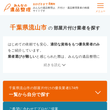
8
おかげさまで
周年
みんなの遺品整理は、片付け・遺品整理業者の検索
サイトです
メニュー
千葉県流山市
の
部屋片付け
はじめての依頼でも安心。
適切な資格をもつ優良業者のみ
をご紹介しています。
業者選びが難しい
と感じられた際は、みんなの遺品整理に
ご相談ください。
続きを読む
専門の相談員が、
あなたにぴったりな業者をご提案
いたし
ます。
千葉県流山市
の
部屋片付け
の優良業者
174
件
優良業者とは
一覧から自分で探す
一般財団法人遺品整理認定協会、および一般社団法
人事件現場特殊清掃センターと提携し、「遺品整理
ご希望に合わせてプロがご提案
士」資格を持つ事業者のみ掲載しています。