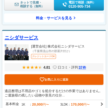
電話で相談
ネットで見積・
（無料）
相談する
0120-905-734
（無料）
料金・サービスを見る
ニシダサービス
[運営会社]
株式会社ニシダサービス
（千葉県流山市の部屋片付け）
クレジットカードOK
4.81
37
口コミ・評判
件
お気に入りに追加
遺品整理は不用品やゴミを処分するだけの作業ではありません。
ご遺族様の残したい品物や形見の仕分...
基本料金
20,000
170,000
1K
円〜
3LDK
円〜