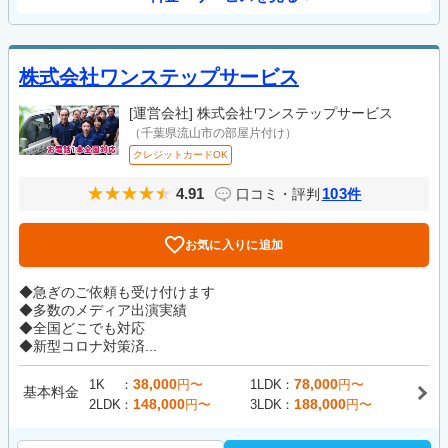
株式会社ワンステップサービス
[運営会社]
株式会社ワンステップサービス
（千葉県流山市の部屋片付け）
クレジットカードOK
4.91
103
口コミ・評判
件
お気に入りに追加
◆急ぎのご依頼も受け付けます
◆多数のメディア出演実績
◆全国どこでも対応
◆新型コロナ対策済...
38,000
78,000
1K
円〜
1LDK
円〜
基本料金
148,000
188,000
2LDK
円〜
3LDK
円〜