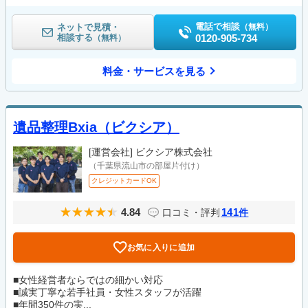
電話で相談
ネットで見積・
（無料）
相談する
0120-905-734
（無料）
料金・サービスを見る
遺品整理Bxia（ビクシア）
[運営会社]
ビクシア株式会社
（千葉県流山市の部屋片付け）
クレジットカードOK
4.84
141
口コミ・評判
件
お気に入りに追加
■女性経営者ならではの細かい対応
■誠実丁寧な若手社員・女性スタッフが活躍
■年間350件の実...