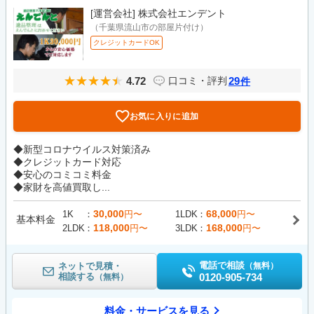
[運営会社]
株式会社エンデント
（千葉県流山市の部屋片付け）
クレジットカードOK
4.72
29
口コミ・評判
件
お気に入りに追加
◆新型コロナウイルス対策済み
◆クレジットカード対応
◆安心のコミコミ料金
◆家財を高値買取し...
30,000
68,000
1K
円〜
1LDK
円〜
基本料金
118,000
168,000
2LDK
円〜
3LDK
円〜
電話で相談
ネットで見積・
（無料）
相談する
0120-905-734
（無料）
料金・サービスを見る