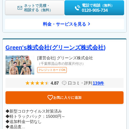
電話で相談
ネットで見積・
（無料）
相談する
0120-905-734
（無料）
料金・サービスを見る
Green's株式会社(グリーンズ株式会社)
[運営会社]
グリーンズ株式会社
（千葉県流山市の部屋片付け）
クレジットカードOK
4.87
139
口コミ・評判
件
お気に入りに追加
◆新型コロナウイルス対策済み
◆軽トラックパック：15000円～
◆追加料金一切なし
◆遺品査...