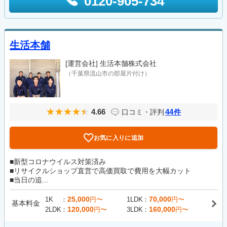
0120-905-734
生活本舗
[運営会社]
生活本舗株式会社
（千葉県流山市の部屋片付け）
4.66
44
口コミ・評判
件
お気に入りに追加
■新型コロナウイルス対策済み
■リサイクルショップ直営で高価買取で費用を大幅カット
■当日の追...
25,000
70,000
1K
円〜
1LDK
円〜
基本料金
120,000
160,000
2LDK
円〜
3LDK
円〜