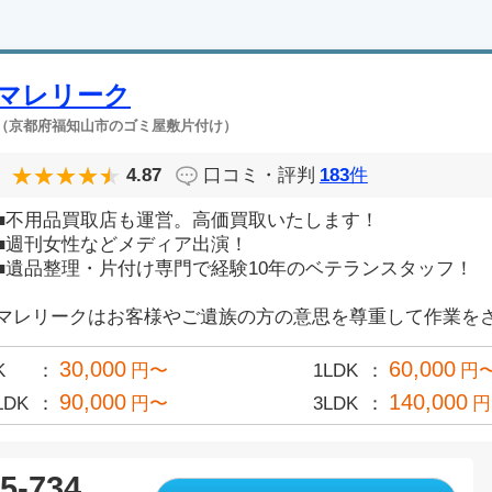
マレリーク
（京都府福知山市のゴミ屋敷片付け）
4.87
口コミ・評判
183
件
■不用品買取店も運営。高価買取いたします！
■週刊女性などメディア出演！
■遺品整理・片付け専門で経験10年のベテランスタッフ！
マレリークはお客様やご遺族の方の意思を尊重して作業をさせ
30,000
60,000
K
円〜
1LDK
円
90,000
140,000
LDK
円〜
3LDK
円
5-734