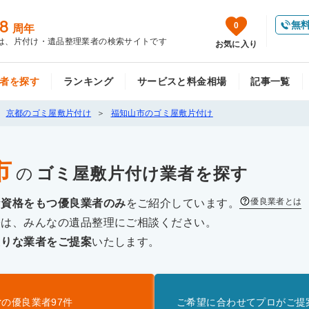
8
無
0
周年
は、片付け・遺品整理業者の検索サイトです
お気に入り
者を探す
ランキング
サービスと料金相場
記事一覧
京都のゴミ屋敷片付け
福知山市のゴミ屋敷片付け
市
の
ゴミ屋敷片付け
業者を探す
優良業者とは
な資格をもつ優良業者のみ
をご紹介しています。
際は、みんなの遺品整理にご相談ください。
たりな業者をご提案
いたします。
け
の優良業者
97
件
ご希望に合わせてプロがご提