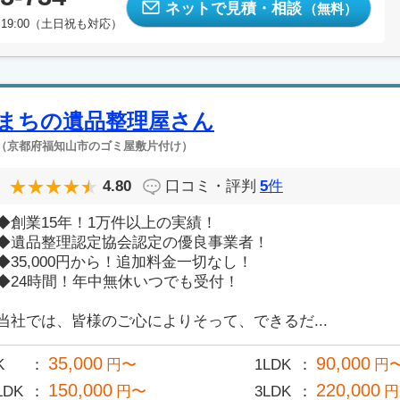
ネットで見積・相談
（無料）
19:00（土日祝も対応）
まちの遺品整理屋さん
（京都府福知山市のゴミ屋敷片付け）
4.80
口コミ・評判
5
件
◆創業15年！1万件以上の実績！
◆遺品整理認定協会認定の優良事業者！
◆35,000円から！追加料金一切なし！
◆24時間！年中無休いつでも受付！
当社では、皆様のご心によりそって、できるだ...
35,000
90,000
K
円〜
1LDK
円
150,000
220,000
LDK
円〜
3LDK
円