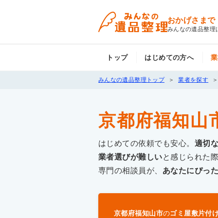
おかげさまで
みんなの遺品整理
トップ
はじめての方へ
業
みんなの遺品整理トップ
業者を探す
京都府福知山
はじめての依頼でも安心。
適切
業者選びが難しい
と感じられた
専門の相談員が、
あなたにぴっ
京都府福知山市
の
ゴミ屋敷片付