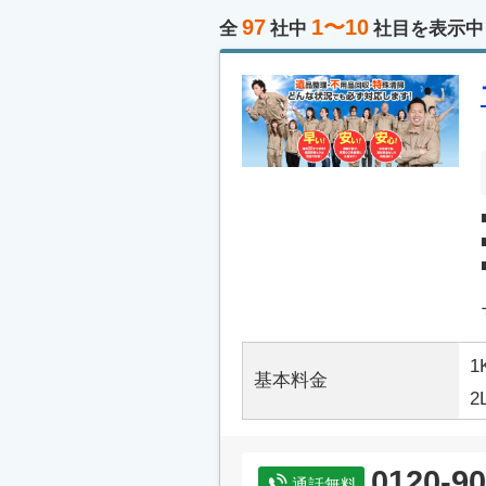
97
1〜10
全
社中
社目を表示中
1
基本料金
2
0120-90
通話無料