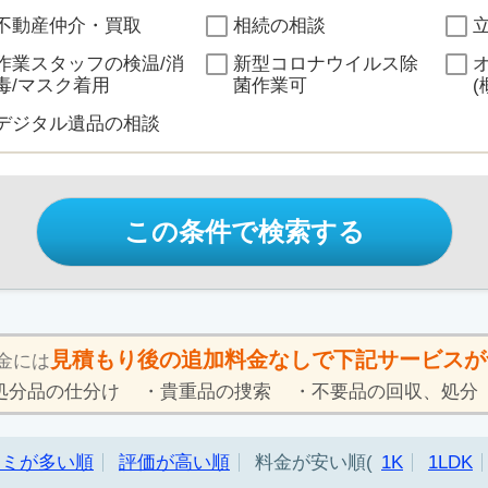
不動産仲介・買取
相続の相談
作業スタッフの検温/消
新型コロナウイルス除
毒/マスク着用
菌作業可
(
デジタル遺品の相談
この条件で検索する
見積もり後の追加料金なしで下記サービスが
金には
処分品の仕分け
貴重品の捜索
不要品の回収、処分
コミが多い順
評価が高い順
料金が安い順
1K
1LDK