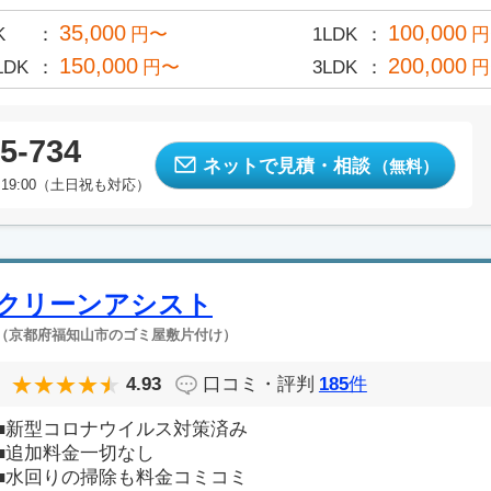
35,000
100,000
K
円〜
1LDK
円
150,000
200,000
LDK
円〜
3LDK
円
5-734
ネットで見積・相談
（無料）
19:00（土日祝も対応）
クリーンアシスト
（京都府福知山市のゴミ屋敷片付け）
4.93
口コミ・評判
185
件
■新型コロナウイルス対策済み
■追加料金一切なし
■水回りの掃除も料金コミコミ