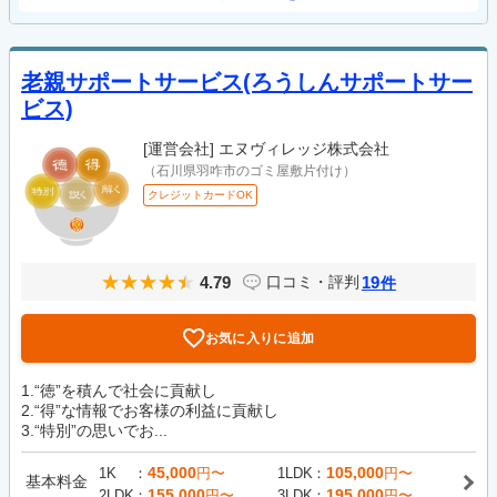
老親サポートサービス(ろうしんサポートサー
ビス)
[運営会社]
エヌヴィレッジ株式会社
（石川県羽咋市のゴミ屋敷片付け）
クレジットカードOK
4.79
19
口コミ・評判
件
お気に入りに追加
1.“徳”を積んで社会に貢献し
2.“得”な情報でお客様の利益に貢献し
3.“特別”の思いでお...
45,000
105,000
1K
円〜
1LDK
円〜
基本料金
155,000
195,000
2LDK
円〜
3LDK
円〜