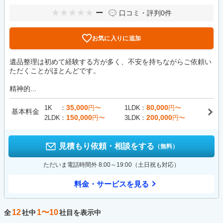
ー
口コミ・評判
0件
お気に入りに追加
遺品整理は初めて経験する方が多く、不安を持ちながらご依頼い
ただくことがほとんどです。
精神的...
35,000
80,000
1K
円〜
1LDK
円〜
基本料金
150,000
200,000
2LDK
円〜
3LDK
円〜
見積もり依頼・相談をする
（無料）
ただいま電話時間外 8:00～19:00（土日祝も対応）
料金・サービスを見る
12
1〜10
全
社中
社目を表示中