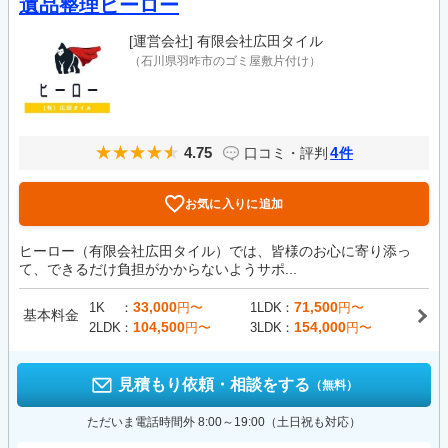
遺品整理ヒーロー
[運営会社]
有限会社広田タイル
（石川県羽咋市のゴミ屋敷片付け）
4.75
4
口コミ・評判
件
お気に入りに追加
ヒーロー（有限会社広田タイル）では、皆様のお心に寄り添っ
て、できるだけ負担がかからないようサポ...
33,000
71,500
1K
円〜
1LDK
円〜
基本料金
104,500
154,000
2LDK
円〜
3LDK
円〜
見積もり依頼・相談をする
（無料）
ただいま電話時間外 8:00～19:00（土日祝も対応）