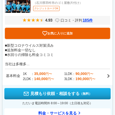
（石川県羽咋市のゴミ屋敷片付け）
クレジットカードOK
4.93
185
口コミ・評判
件
お気に入りに追加
■新型コロナウイルス対策済み
■追加料金一切なし
■水回りの掃除も料金コミコミ
当社は多種多...
35,000
90,000
1K
円〜
1LDK
円〜
基本料金
140,000
190,000
2LDK
円〜
3LDK
円〜
見積もり依頼・相談をする
（無料）
ただいま電話時間外 8:00～19:00（土日祝も対応）
料金・サービスを見る