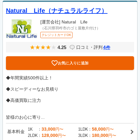
Natural Life（ナチュラルライフ）
[運営会社]
Natural Life
（石川県羽咋市のゴミ屋敷片付け）
クレジットカードOK
4.25
4
口コミ・評判
件
お気に入りに追加
◆年間実績500件以上！
◆スピーディーなお見積り
◆高価買取に注力
皆様のお心に寄り...
33,000
58,000
1K
円〜
1LDK
円〜
基本料金
128,000
180,000
2LDK
円〜
3LDK
円〜