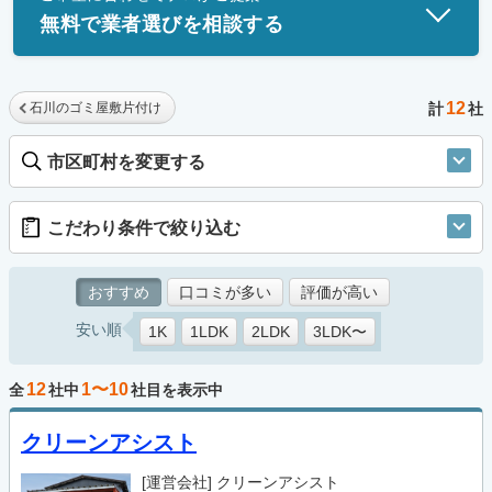
無料で業者選びを相談する
12
石川のゴミ屋敷片付け
計
社
市区町村を変更する
こだわり条件で絞り込む
おすすめ
口コミが多い
評価が高い
安い順
1K
1LDK
2LDK
3LDK〜
12
1〜10
全
社中
社目を表示中
クリーンアシスト
[運営会社]
クリーンアシスト