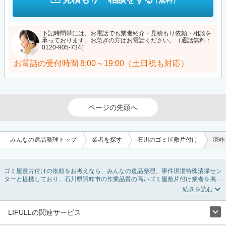
（無料）
下記時間帯には、お電話でも業者紹介・見積もり依頼・相談を
承っております。お急ぎの方はお電話ください。（通話無料：
0120-905-734）
お電話の受付時間
8:00～19:00（土日祝も対応）
ページの先頭へ
みんなの遺品整理トップ
業者を探す
石川のゴミ屋敷片付け
羽咋
ゴミ屋敷片付けの依頼をお考えなら、みんなの遺品整理。事件現場特殊清掃セン
ターと提携しており、石川県羽咋市の作業品質の高いゴミ屋敷片付け業者を掲載
しています。汚部屋の片付けに伴う不用品の処分・回収・引き取りから、外虫の
発生や孤独死の現場まで対応しています。石川県羽咋市のゴミ屋敷片付けの料金
相場情報だけで業者を決められない場合は不用品の買取や消臭脱臭など絞り込み
条件を利用し検索してみましょう。ゴミ屋敷になってしまう方は高齢で体力的に
LIFULLの関連サービス
掃除するのが難しい、認知症やセルフネグレクトになってしまう、精神的なスト