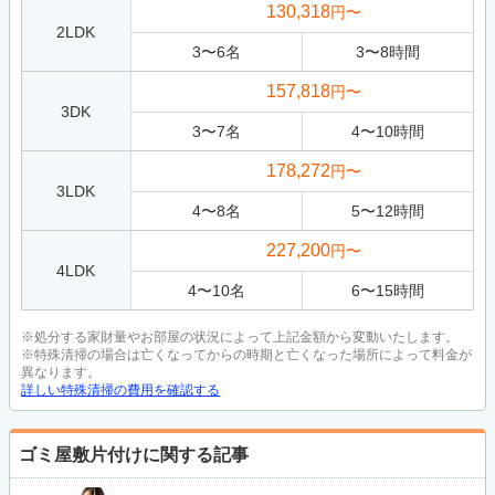
130,318
円〜
2LDK
3
〜
6
名
3
〜
8
時間
157,818
円〜
3DK
3
〜
7
名
4
〜
10
時間
178,272
円〜
3LDK
4
〜
8
名
5
〜
12
時間
227,200
円〜
4LDK
4
〜
10
名
6
〜
15
時間
※処分する家財量やお部屋の状況によって上記金額から変動いたします。
※特殊清掃の場合は亡くなってからの時期と亡くなった場所によって料金が
異なります。
詳しい特殊清掃の費用を確認する
ゴミ屋敷片付けに関する記事