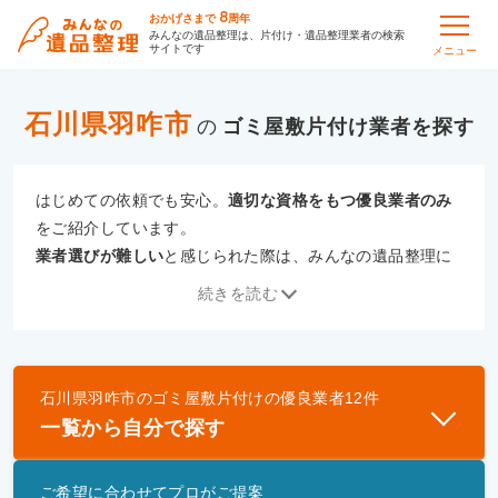
8
おかげさまで
周年
みんなの遺品整理は、片付け・遺品整理業者の検索
サイトです
メニュー
石川県羽咋市
の
ゴミ屋敷片付け
はじめての依頼でも安心。
適切な資格をもつ優良業者のみ
をご紹介しています。
業者選びが難しい
と感じられた際は、みんなの遺品整理に
ご相談ください。
続きを読む
専門の相談員が、
あなたにぴったりな業者をご提案
いたし
ます。
石川県羽咋市
の
ゴミ屋敷片付け
の優良業者
12
件
優良業者とは
一覧から自分で探す
一般財団法人遺品整理認定協会、および一般社団法
人事件現場特殊清掃センターと提携し、「遺品整理
ご希望に合わせてプロがご提案
士」資格を持つ事業者のみ掲載しています。