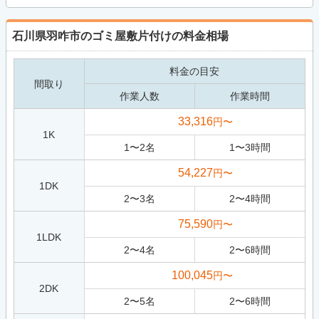
石川県羽咋市のゴミ屋敷片付けの料金相場
料金の目安
間取り
作業人数
作業時間
33,316
円〜
1K
1
〜
2
名
1
〜
3
時間
54,227
円〜
1DK
2
〜
3
名
2
〜
4
時間
75,590
円〜
1LDK
2
〜
4
名
2
〜
6
時間
100,045
円〜
2DK
2
〜
5
名
2
〜
6
時間