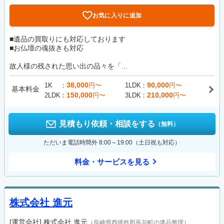
お気に入りに追加
■遺品の買取りにも対応しております
■お仏壇の魂抜きも対応
故人様の残された思い出の品々を「...
38,000
90,000
1K
円〜
1LDK
円〜
基本料金
150,000
210,000
2LDK
円〜
3LDK
円〜
見積もり依頼・相談をする
（無料）
ただいま電話時間外 8:00～19:00（土日祝も対応）
料金・サービスを見る
株式会社 進元
[運営会社]
株式会社 進元
（長崎県西彼杵郡長与町の遺品整理）