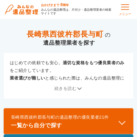
8
おかげさまで
周年
みんなの遺品整理は、片付け・遺品整理業者の検索
サイトです
メニュー
長崎県西彼杵郡長与町
の
遺品整理
はじめての依頼でも安心。
適切な資格をもつ優良業者のみ
をご紹介しています。
業者選びが難しい
と感じられた際は、みんなの遺品整理に
ご相談ください。
続きを読む
専門の相談員が、
あなたにぴったりな業者をご提案
いたし
ます。
長崎県西彼杵郡長与町
の
遺品整理
の優良業者
21
件
優良業者とは
一覧から自分で探す
一般財団法人遺品整理認定協会、および一般社団法
人事件現場特殊清掃センターと提携し、「遺品整理