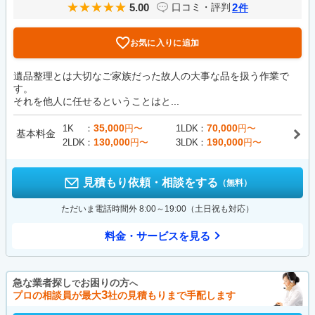
5.00
2
口コミ・評判
件
お気に入りに追加
遺品整理とは大切なご家族だった故人の大事な品を扱う作業で
す。
それを他人に任せるということはと...
35,000
70,000
1K
円〜
1LDK
円〜
基本料金
130,000
190,000
2LDK
円〜
3LDK
円〜
見積もり依頼・相談をする
（無料）
ただいま電話時間外 8:00～19:00（土日祝も対応）
料金・サービスを見る
急な業者探し
お困りの方
で
へ
3
プロの相談員が最大
社の見積もりまで手配します