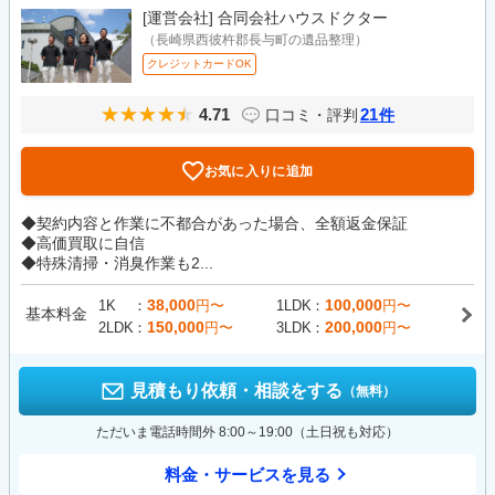
[運営会社]
合同会社ハウスドクター
（長崎県西彼杵郡長与町の遺品整理）
クレジットカードOK
4.71
21
口コミ・評判
件
お気に入りに追加
◆契約内容と作業に不都合があった場合、全額返金保証
◆高価買取に自信
◆特殊清掃・消臭作業も2...
38,000
100,000
1K
円〜
1LDK
円〜
基本料金
150,000
200,000
2LDK
円〜
3LDK
円〜
見積もり依頼・相談をする
（無料）
ただいま電話時間外 8:00～19:00（土日祝も対応）
料金・サービスを見る