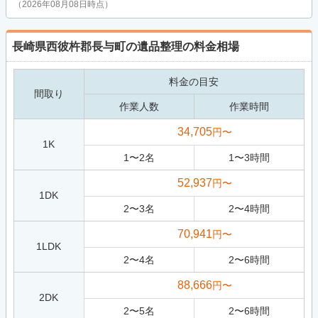
（2026年08月08日時点）
長崎県西彼杵郡長与町の遺品整理の料金相場
料金の目安
間取り
作業人数
作業時間
34,705
円〜
1K
1
〜
2
名
1
〜
3
時間
52,937
円〜
1DK
2
〜
3
名
2
〜
4
時間
70,941
円〜
1LDK
2
〜
4
名
2
〜
6
時間
88,666
円〜
2DK
2
〜
5
名
2
〜
6
時間