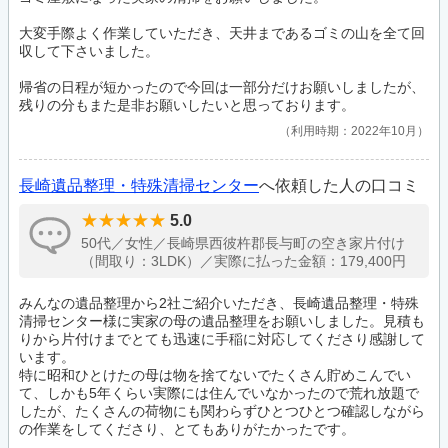
大変手際よく作業していただき、天井まであるゴミの山を全て回
収して下さいました。
帰省の日程が短かったので今回は一部分だけお願いしましたが、
残りの分もまた是非お願いしたいと思っております。
利用時期：2022年10月
長崎遺品整理・特殊清掃センター
へ依頼した人の口コミ
5.0
50代／女性／長崎県西彼杵郡長与町の空き家片付け
（間取り：3LDK）／実際に払った金額：179,400円
みんなの遺品整理から2社ご紹介いただき、長崎遺品整理・特殊
清掃センター様に実家の母の遺品整理をお願いしました。見積も
りから片付けまでとても迅速に手稲に対応してくださり感謝して
います。
特に昭和ひとけたの母は物を捨てないでたくさん貯めこんでい
て、しかも5年くらい実際には住んでいなかったので荒れ放題で
したが、たくさんの荷物にも関わらずひとつひとつ確認しながら
の作業をしてくださり、とてもありがたかったです。