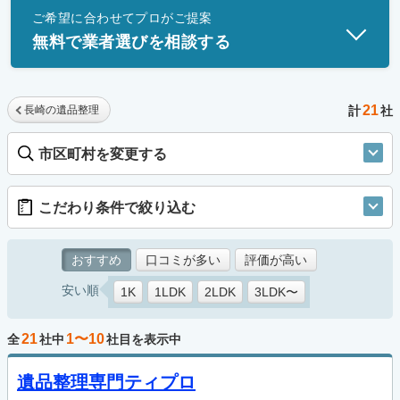
ご希望に合わせてプロがご提案
士」資格を持つ事業者のみ掲載しています。
無料で業者選びを相談する
21
長崎の遺品整理
計
社
市区町村を変更する
こだわり条件で絞り込む
おすすめ
口コミが多い
評価が高い
安い順
1K
1LDK
2LDK
3LDK〜
21
1〜10
全
社中
社目を表示中
遺品整理専門ティプロ