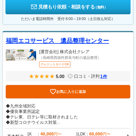
見積もり依頼・相談をする
（無料）
ただいま電話時間外 受付 8:00～19:00（土日祝も対応）
福岡エコサービス 遺品整理センター
[運営会社]
株式会社クレア
（長崎県西彼杵郡長与町の遺品整理）
クレジットカードOK
5.00
1
口コミ・評判
件
お気に入りに追加
◆九州全域対応
◆優良事業所認定
◆テレ東、日テレ等に取材されました
◆新型コロナウイルス対策...
40,000
60,000
1K
円〜
1LDK
円〜