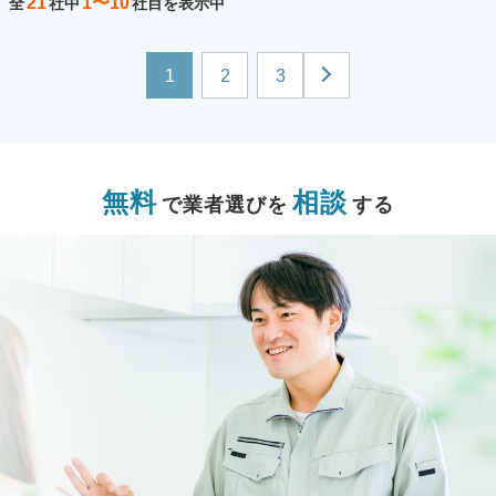
21
1〜10
全
社中
社目を表示中
1
2
3
無料
相談
で業者選びを
する