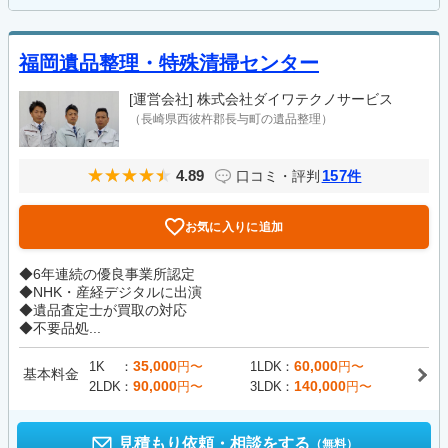
福岡遺品整理・特殊清掃センター
[運営会社]
株式会社ダイワテクノサービス
（長崎県西彼杵郡長与町の遺品整理）
4.89
157
口コミ・評判
件
お気に入りに追加
◆6年連続の優良事業所認定
◆NHK・産経デジタルに出演
◆遺品査定士が買取の対応
◆不要品処...
35,000
60,000
1K
円〜
1LDK
円〜
基本料金
90,000
140,000
2LDK
円〜
3LDK
円〜
見積もり依頼・相談をする
（無料）