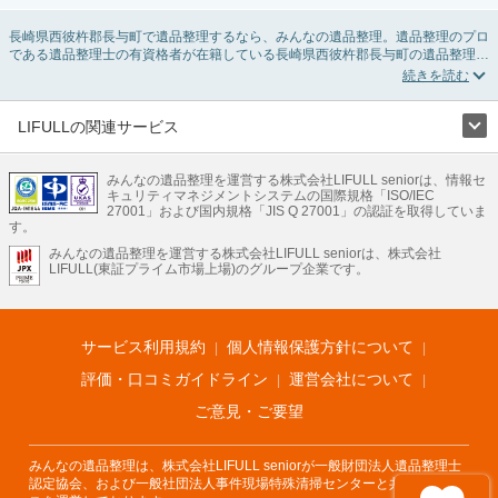
長崎県西彼杵郡長与町で遺品整理するなら、みんなの遺品整理。遺品整理のプロ
である遺品整理士の有資格者が在籍している長崎県西彼杵郡長与町の遺品整理業
者が掲載されています。遺品処分を即日対応してくれる実家の片付け業者や遺品
整理会社を比較できます。長崎県西彼杵郡長与町の遺品整理の料金相場情報だけ
で業者を決められない場合は、遺品の買取や供養・お焚き上げなど希望のオプシ
ョンサービスで絞り込み条件を利用し検索してみましょう。
LIFULLの関連サービス
ゴミの処分方法や親の家の遺品整理をはじめる時期などお役立ち情報も豊富なの
LIFULLのサービス
で、チェックしてみてください。
みんなの遺品整理を運営する株式会社LIFULL seniorは、情報セ
不動産・住宅
引越し
老人ホーム
地方創生
ママの就労支援
キュリティマネジメントシステムの国際規格「ISO/IEC
不動産クラウドファンディング
遺品整理
老後の暮らし情報
27001」および国内規格「JIS Q 27001」の認証を取得していま
農業技術
す。
みんなの遺品整理を運営する株式会社LIFULL seniorは、株式会社
LIFULL HOME'Sのサービス
LIFULL(東証プライム市場上場)のグループ企業です。
不動産・住宅
マンション
一戸建て
注文住宅
リノベーション
不動産査定
マンション専門売却査定
不動産投資
アドバイザー
住まいの窓口
住宅ローン
住まいインデックス
プライスマップ
不動産アーカイブ
空き家バンク
家賃相場
不動産会社
まちむすび
サービス利用規約
個人情報保護方針について
不動産用語集
住まいのお役立ち情報
LIFULL HOME'S PRESS
DIY Mag
アプリ
不動産データ
不動産転職
評価・口コミガイドライン
運営会社について
ご意見・ご要望
みんなの遺品整理は、株式会社LIFULL seniorが一般財団法人遺品整理士
認定協会、および一般社団法人事件現場特殊清掃センターと共同でサービ