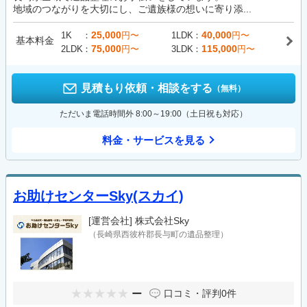
地域のつながりを大切にし、ご遺族様の想いに寄り添...
25,000
40,000
1K
円〜
1LDK
円〜
基本料金
75,000
115,000
2LDK
円〜
3LDK
円〜
見積もり依頼・相談をする
（無料）
ただいま電話時間外 8:00～19:00（土日祝も対応）
料金・サービスを見る
お助けセンターSky(スカイ)
[運営会社]
株式会社Sky
（長崎県西彼杵郡長与町の遺品整理）
ー
口コミ・評判
0件