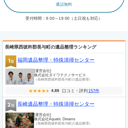
通話無料
受付時間：
8:00～19:00（土日祝も対応）
長崎県西彼杵郡長与町の遺品整理ランキング
福岡遺品整理・特殊清掃センター
1
位
[運営会社]
株式会社ダイワテクノサービス
（長崎県西彼杵郡長与町の遺品整理）
口コミ・評判
157件
4.89
長崎遺品整理・特殊清掃センター
2
位
[運営会社]
株式会社Aquatic Dreams
（長崎県西彼杵郡長与町の遺品整理）