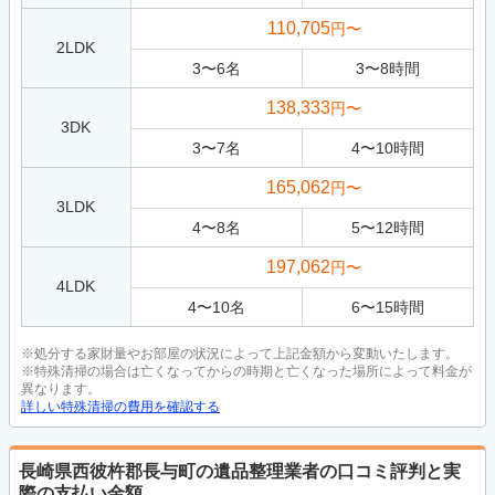
110,705
円〜
2LDK
3
〜
6
名
3
〜
8
時間
138,333
円〜
3DK
3
〜
7
名
4
〜
10
時間
165,062
円〜
3LDK
4
〜
8
名
5
〜
12
時間
197,062
円〜
4LDK
4
〜
10
名
6
〜
15
時間
※処分する家財量やお部屋の状況によって上記金額から変動いたします。
※特殊清掃の場合は亡くなってからの時期と亡くなった場所によって料金が
異なります。
詳しい特殊清掃の費用を確認する
長崎県西彼杵郡長与町の遺品整理業者の口コミ評判と実
際の支払い金額