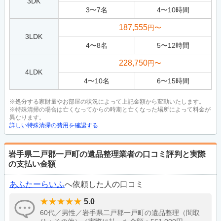
3DK
3
〜
7
名
4
〜
10
時間
187,555
円〜
3LDK
4
〜
8
名
5
〜
12
時間
228,750
円〜
4LDK
4
〜
10
名
6
〜
15
時間
※処分する家財量やお部屋の状況によって上記金額から変動いたします。
※特殊清掃の場合は亡くなってからの時期と亡くなった場所によって料金が
異なります。
詳しい特殊清掃の費用を確認する
岩手県二戸郡一戸町の遺品整理業者の口コミ評判と実際
の支払い金額
あふたーらいふ
へ依頼した人の口コミ
5.0
60代／男性／岩手県二戸郡一戸町の遺品整理（間取