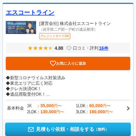
エスコートライン
[運営会社]
株式会社エスコートライン
（岩手県二戸郡一戸町の遺品整理）
クレジットカードOK
4.88
16
口コミ・評判
件
お気に入りに追加
◆新型コロナウイルス対策済み
◆東北エリアに広く対応
◆クレカ決済OK！
◆遺品買取受付OK！...
35,000
80,000
1K
円〜
1LDK
円〜
基本料金
130,000
180,000
2LDK
円〜
3LDK
円〜
見積もり依頼・相談をする
（無料）