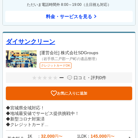
ただいま電話時間外 8:00～19:00（土日祝も対応）
料金・サービスを見る
ダイサンクリーン
[運営会社]
株式会社SDGroups
（岩手県二戸郡一戸町の遺品整理）
クレジットカードOK
ー
口コミ・評判
0件
お気に入りに追加
◆宮城県全域対応！
◆地域最安値でサービス提供挑戦中！
◆新型コロナ対策済
◆クレジットカード...
32,000
145,000
1K
円〜
1LDK
円〜