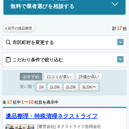
無料で業者選びを相談する
17
岩手の遺品整理
計
社
市区町村を変更する
こだわり条件で絞り込む
おすすめ
口コミが多い
評価が高い
安い順
1K
1LDK
2LDK
3LDK〜
17
1〜10
全
社中
社目を表示中
遺品整理・特殊清掃ネクストライフ
[運営会社]
ネクストライフ合同会社