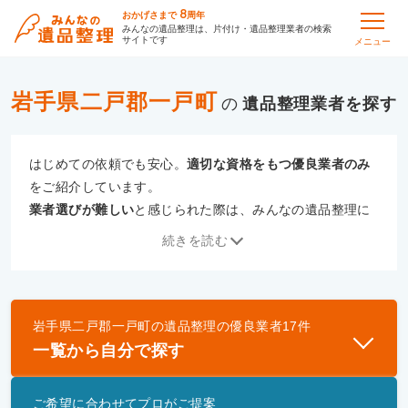
8
おかげさまで
周年
みんなの遺品整理は、片付け・遺品整理業者の検索
サイトです
メニュー
岩手県二戸郡一戸町
の
遺品整理
はじめての依頼でも安心。
適切な資格をもつ優良業者のみ
をご紹介しています。
業者選びが難しい
と感じられた際は、みんなの遺品整理に
ご相談ください。
続きを読む
専門の相談員が、
あなたにぴったりな業者をご提案
いたし
ます。
岩手県二戸郡一戸町
の
遺品整理
の優良業者
17
件
優良業者とは
一覧から自分で探す
一般財団法人遺品整理認定協会、および一般社団法
人事件現場特殊清掃センターと提携し、「遺品整理
ご希望に合わせてプロがご提案
士」資格を持つ事業者のみ掲載しています。