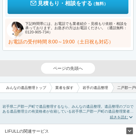
見積もり・相談をする
（無料）
下記時間帯には、お電話でも業者紹介・見積もり依頼・相談を
承っております。お急ぎの方はお電話ください。（通話無料：
0120-905-734）
お電話の受付時間
8:00～19:00（土日祝も対応）
ページの先頭へ
みんなの遺品整理トップ
業者を探す
岩手の遺品整理
二戸郡一戸
岩手県二戸郡一戸町で遺品整理するなら、みんなの遺品整理。遺品整理のプロで
ある遺品整理士の有資格者が在籍している岩手県二戸郡一戸町の遺品整理業者が
掲載されています。遺品処分を即日対応してくれる実家の片付け業者や遺品整理
会社を比較できます。岩手県二戸郡一戸町の遺品整理の料金相場情報だけで業者
を決められない場合は、遺品の買取や供養・お焚き上げなど希望のオプションサ
ービスで絞り込み条件を利用し検索してみましょう。
LIFULLの関連サービス
ゴミの処分方法や親の家の遺品整理をはじめる時期などお役立ち情報も豊富なの