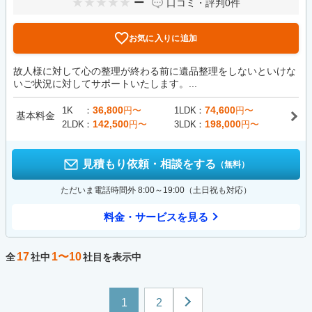
ー
口コミ・評判
0件
お気に入りに追加
故人様に対して心の整理が終わる前に遺品整理をしないといけな
いご状況に対してサポートいたします。...
36,800
74,600
1K
円〜
1LDK
円〜
基本料金
142,500
198,000
2LDK
円〜
3LDK
円〜
見積もり依頼・相談をする
（無料）
ただいま電話時間外 8:00～19:00（土日祝も対応）
料金・サービスを見る
17
1〜10
全
社中
社目を表示中
1
2