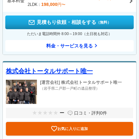
基本料金
198,000
2LDK
円〜
見積もり依頼・相談をする
（無料）
ただいま電話時間外 8:00～19:00（土日祝も対応）
料金・サービスを見る
株式会社トータルサポート唯一
[運営会社]
株式会社トータルサポート唯一
（岩手県二戸郡一戸町の遺品整理）
ー
口コミ・評判
0件
お気に入りに追加