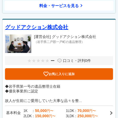
料金・サービスを見る
グッドアクション株式会社
[運営会社]
グッドアクション株式会社
（岩手県二戸郡一戸町の遺品整理）
ー
口コミ・評判
0件
お気に入りに追加
◆岩手県第一号の遺品整理士在籍
◆優良事業所に認定
故人が生前にご愛用していた大事な品々を整...
50,000
70,000
1K
円〜
1LDK
円〜
基本料金
150,000
250,000
2LDK
円〜
3LDK
円〜