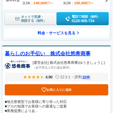
基本料金
140,000
190,000
2LDK
円〜
3LDK
円〜
電話で相談
ネットで見積・
（無料）
相談する
0120-905-734
（無料）
料金・サービスを見る
暮らしのお手伝い 株式会社悠希商事
[運営会社]
株式会社悠希商事(ゆうきしょうじ)
（岩手県北上市の遺品整理）
4.90
10
口コミ・評判
件
お気に入りに追加
■地元密着型でお客様に寄り添った対応
■プロの知識でお客様への最適なご提案
■業務提携によりあ...