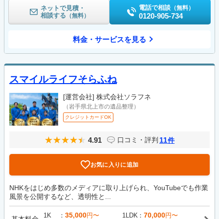
電話で相談
ネットで見積・
（無料）
相談する
0120-905-734
（無料）
料金・サービスを見る
スマイルライフそらふね
[運営会社]
株式会社ソラフネ
（岩手県北上市の遺品整理）
クレジットカードOK
4.91
11
口コミ・評判
件
お気に入りに追加
NHKをはじめ多数のメディアに取り上げられ、YouTubeでも作業
風景を公開するなど、透明性と...
35,000
70,000
1K
円〜
1LDK
円〜