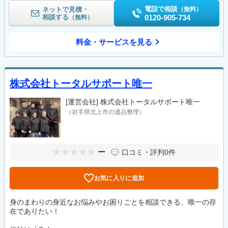
電話で相談
ネットで見積・
（無料）
相談する
0120-905-734
（無料）
料金・サービスを見る
株式会社トータルサポート唯一
[運営会社]
株式会社トータルサポート唯一
（岩手県北上市の遺品整理）
ー
口コミ・評判
0件
お気に入りに追加
身のまわりの身近なお悩みやお困りごとを相談できる、唯一の存
在でありたい！