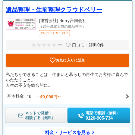
遺品整理・生前整理クラウドベリー
[運営会社]
Berry合同会社
（岩手県北上市の遺品整理）
クレジットカードOK
ー
口コミ・評判
0件
お気に入りに追加
私たちができることは、住まいと暮らしの再生でお客様に喜んで
いただくこと。
人生の不安を総合的に...
基本料金
40,000
1K
円〜
電話で相談
ネットで見積・
（無料）
相談する
0120-905-734
（無料）
料金・サービスを見る