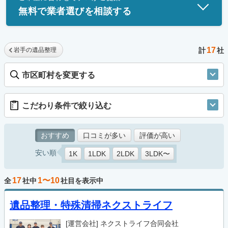
無料で業者選びを相談する
17
岩手の遺品整理
計
社
市区町村を変更する
こだわり条件で絞り込む
おすすめ
口コミが多い
評価が高い
安い順
1K
1LDK
2LDK
3LDK〜
17
1〜10
全
社中
社目を表示中
遺品整理・特殊清掃ネクストライフ
[運営会社]
ネクストライフ合同会社