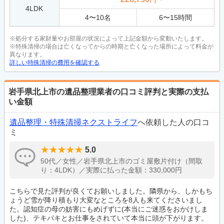
4LDK
4
〜
10
名
6
〜
15
時間
※処分する家財量やお部屋の状況によって上記金額から変動いたします。
※特殊清掃の場合は亡くなってからの時期と亡くなった場所によって料金が
異なります。
詳しい特殊清掃の費用を確認する
岩手県北上市の遺品整理業者の口コミ評判と実際の支払
い金額
遺品整理・特殊清掃ネクストライフ
へ依頼した人の口コ
ミ
5.0
50代／女性／岩手県北上市のゴミ屋敷片付け（間取
り：4LDK）／実際に払った金額：330,000円
こちらで見た評判が良くてお願いしました。隣県から、しかもち
ょうど雪が降り積もり大変なところを8人も来てくださいまし
た。認知症の母の妨害にもめげずに(本当にご迷惑をおかけしま
した)、テキパキとお仕事をされていて本当に頭が下がります。