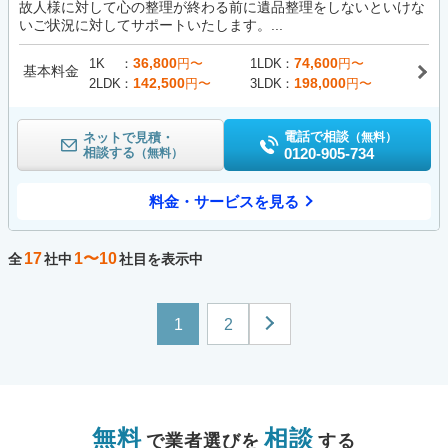
故人様に対して心の整理が終わる前に遺品整理をしないといけな
いご状況に対してサポートいたします。...
36,800
74,600
1K
円〜
1LDK
円〜
基本料金
142,500
198,000
2LDK
円〜
3LDK
円〜
電話で相談
ネットで見積・
（無料）
相談する
0120-905-734
（無料）
料金・サービスを見る
17
1〜10
全
社中
社目を表示中
1
2
無料
相談
で業者選びを
する