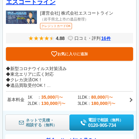
エスコートライン
[運営会社]
株式会社エスコートライン
（岩手県北上市の遺品整理）
クレジットカードOK
4.88
16
口コミ・評判
件
お気に入りに追加
◆新型コロナウイルス対策済み
◆東北エリアに広く対応
◆クレカ決済OK！
◆遺品買取受付OK！...
35,000
80,000
1K
円〜
1LDK
円〜
基本料金
130,000
180,000
2LDK
円〜
3LDK
円〜
電話で相談
ネットで見積・
（無料）
相談する
0120-905-734
（無料）