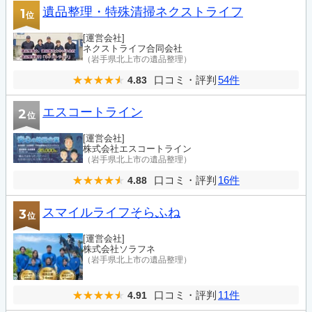
遺品整理・特殊清掃ネクストライフ
1
位
[運営会社]
ネクストライフ合同会社
（岩手県北上市の遺品整理）
口コミ・評判
54件
4.83
エスコートライン
2
位
[運営会社]
株式会社エスコートライン
（岩手県北上市の遺品整理）
口コミ・評判
16件
4.88
スマイルライフそらふね
3
位
[運営会社]
株式会社ソラフネ
（岩手県北上市の遺品整理）
口コミ・評判
11件
4.91