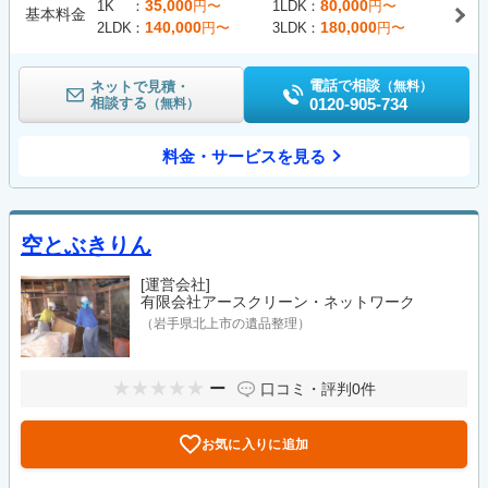
35,000
80,000
1K
円〜
1LDK
円〜
基本料金
140,000
180,000
2LDK
円〜
3LDK
円〜
電話で相談
ネットで見積・
（無料）
相談する
0120-905-734
（無料）
料金・サービスを見る
空とぶきりん
[運営会社]
有限会社アースクリーン・ネットワーク
（岩手県北上市の遺品整理）
ー
口コミ・評判
0件
お気に入りに追加