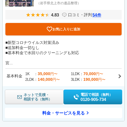
（岩手県北上市の遺品整理）
4.83
54
口コミ・評判
件
お気に入りに追加
■新型コロナウイルス対策済み
■追加料金一切なし
■基本料金で水回りのクリーニングも対応
宮...
35,000
70,000
1K
円〜
1LDK
円〜
基本料金
140,000
190,000
2LDK
円〜
3LDK
円〜
電話で相談
ネットで見積・
（無料）
相談する
0120-905-734
（無料）
料金・サービスを見る