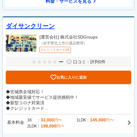
料金・サービスを見る
ダイサンクリーン
[運営会社]
株式会社SDGroups
（岩手県北上市の遺品整理）
クレジットカードOK
ー
口コミ・評判
0件
お気に入りに追加
◆宮城県全域対応！
◆地域最安値でサービス提供挑戦中！
◆新型コロナ対策済
◆クレジットカード...
32,000
145,000
1K
円〜
1LDK
円〜
基本料金
198,000
2LDK
円〜