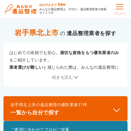
8
おかげさまで
周年
みんなの遺品整理は、片付け・遺品整理業者の検索
サイトです
メニュー
岩手県北上市
の
遺品整理
はじめての依頼でも安心。
適切な資格をもつ優良業者のみ
をご紹介しています。
業者選びが難しい
と感じられた際は、みんなの遺品整理に
ご相談ください。
続きを読む
専門の相談員が、
あなたにぴったりな業者をご提案
いたし
ます。
岩手県北上市
の
遺品整理
の優良業者
17
件
優良業者とは
一覧から自分で探す
一般財団法人遺品整理認定協会、および一般社団法
人事件現場特殊清掃センターと提携し、「遺品整理
ご希望に合わせてプロがご提案
士」資格を持つ事業者のみ掲載しています。