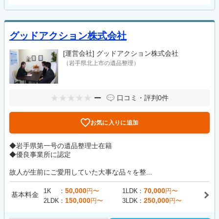
グッドアクション株式会社
[運営会社]
グッドアクション株式会社
（岩手県北上市の遺品整理）
ー
口コミ・評判
0件
お気に入りに追加
◆岩手県第一号の遺品整理士在籍
◆優良事業所に認定
故人が生前にご愛用していた大事な品々を整...
50,000
70,000
1K
円〜
1LDK
円〜
基本料金
150,000
250,000
2LDK
円〜
3LDK
円〜