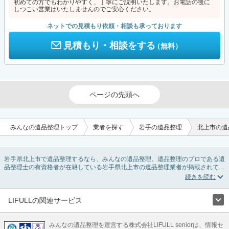
初めての方でもわかりやすく、丁寧にご説明いたします。お電話の後に
しつこい営業はいたしませんのでご安心ください。
ネットでの見積もり依頼・相談も承っております
見積もり・相談をする
（無料）
ページの先頭へ
みんなの遺品整理トップ
業者を探す
岩手の遺品整理
北上市の遺
岩手県北上市で遺品整理するなら、みんなの遺品整理。遺品整理のプロである遺
品整理士の有資格者が在籍している岩手県北上市の遺品整理業者が掲載されてい
ます。遺品処分を即日対応してくれる実家の片付け業者や遺品整理会社を比較で
きます。岩手県北上市の遺品整理の料金相場情報だけで業者を決められない場合
は、遺品の買取や供養・お焚き上げなど希望のオプションサービスで絞り込み条
件を利用し検索してみましょう。
LIFULLの関連サービス
ゴミの処分方法や親の家の遺品整理をはじめる時期などお役立ち情報も豊富なの
LIFULLのサービス
で、チェックしてみてください。
みんなの遺品整理を運営する株式会社LIFULL seniorは、情報セ