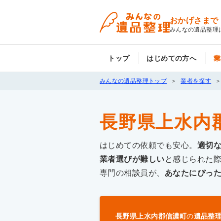
おかげさまで
みんなの遺品整理
トップ
はじめての方へ
業
みんなの遺品整理トップ
業者を探す
長野県上水内
はじめての依頼でも安心。
適切
業者選びが難しい
と感じられた
専門の相談員が、
あなたにぴっ
長野県上水内郡信濃町
の
遺品整