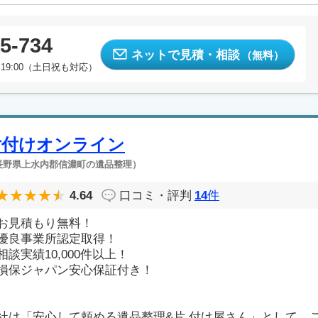
5-734
ネットで見積・相談
（無料）
19:00（土日祝も対応）
片付けオンライン
長野県上水内郡信濃町の遺品整理）
4.64
口コミ・評判
14
件
お見積もり無料！
優良事業所認定取得！
相談実績10,000件以上！
損保ジャパン安心保証付き！
社は「安心して頼める遺品整理&片 付け屋さん」として、