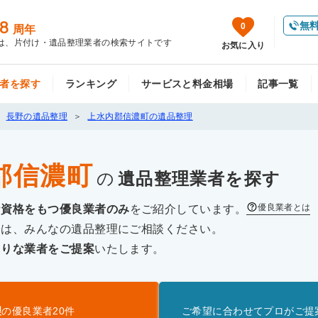
8
無
0
周年
は、片付け・遺品整理業者の検索サイトです
お気に入り
者を探す
ランキング
サービスと料金相場
記事一覧
長野の遺品整理
上水内郡信濃町の遺品整理
郡信濃町
の
遺品整理
業者を探す
優良業者とは
な資格をもつ優良業者のみ
をご紹介しています。
際は、みんなの遺品整理にご相談ください。
たりな業者をご提案
いたします。
理
の優良業者
20
件
ご希望に合わせてプロがご提