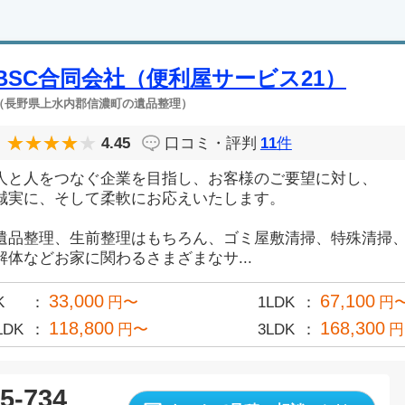
BSC合同会社（便利屋サービス21）
（長野県上水内郡信濃町の遺品整理）
4.45
口コミ・評判
11
件
人と人をつなぐ企業を目指し、お客様のご要望に対し、
誠実に、そして柔軟にお応えいたします。
遺品整理、生前整理はもちろん、ゴミ屋敷清掃、特殊清掃
解体などお家に関わるさまざまなサ...
33,000
67,100
K
円〜
1LDK
円
118,800
168,300
LDK
円〜
3LDK
円
5-734