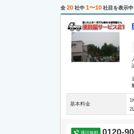
20
1〜10
全
社中
社目を表示中
1
基本料金
2
0120-90
通話無料