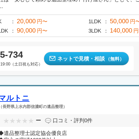
..
20,000
50,000
K
円〜
1LDK
円
90,000
140,000
LDK
円〜
3LDK
円
5-734
ネットで見積・相談
（無料）
19:00（土日祝も対応）
マルトニ
（長野県上水内郡信濃町の遺品整理）
ー
口コミ・評判
0件
◆遺品整理士認定協会優良店