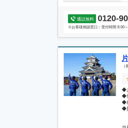
0120-90
通話無料
※お客様相談窓口：受付時間 8:00～
（
◆
◆
◆
◆
当