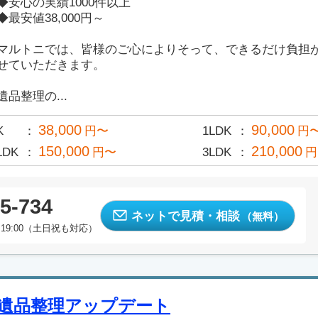
◆安心の実績1000件以上
◆最安値38,000円～
マルトニでは、皆様のご心によりそって、できるだけ負担
せていただきます。
遺品整理の...
38,000
90,000
K
円〜
1LDK
円
150,000
210,000
LDK
円〜
3LDK
円
5-734
ネットで見積・相談
（無料）
19:00（土日祝も対応）
遺品整理アップデート