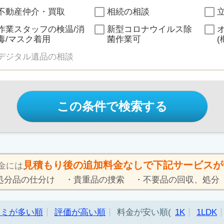
不動産仲介・買取
相続の相談
作業スタッフの検温/消
新型コロナウイルス除
毒/マスク着用
菌作業可
(
デジタル遺品の相談
この条件で検索する
見積もり後の追加料金なしで下記サービスが
金には
処分品の仕分け
貴重品の捜索
不要品の回収、処分
コミが多い順
評価が高い順
料金が安い順
1K
1LDK