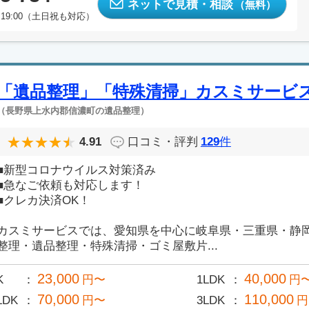
ネットで見積・相談
（無料）
19:00（土日祝も対応）
「遺品整理」「特殊清掃」カスミサービ
（長野県上水内郡信濃町の遺品整理）
4.91
口コミ・評判
129
件
■新型コロナウイルス対策済み
■急なご依頼も対応します！
■クレカ決済OK！
カスミサービスでは、愛知県を中心に岐阜県・三重県・静
整理・遺品整理・特殊清掃・ゴミ屋敷片...
23,000
40,000
K
円〜
1LDK
円
70,000
110,000
LDK
円〜
3LDK
円