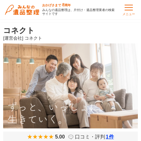
8
おかげさまで
周年
みんなの遺品整理は、片付け・遺品整理業者の検索
サイトです
メニュー
コネクト
[運営会社] コネクト
5.00
口コミ・評判
1
件