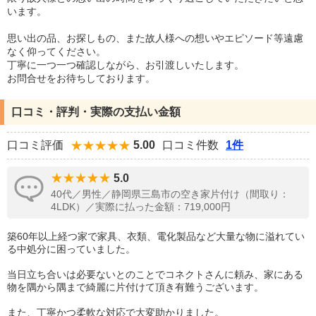
います。
思い出の品、お探しもの、また故人様への想いやエピソード等遠慮
なく仰ってください。
丁寧に一つ一つ確認しながら、お引渡しいたします。
お問合せをお待ちしております。
口コミ・評判・実際の支払い金額
口コミ評価
5.00
口コミ件数
1件
5.0
40代／男性／静岡県三島市の空き家片付け（間取り：
4LDK）／実際に払った金額：719,000円
築60年以上経つ家で家具、衣類、電化製品など大量な物に溢れてい
る中処分に困っていました。
当日立ち合いは必要ないとのことでコネクトさんに頼み、家にある
物を隅から隅まで綺麗に片付けて頂き有難うございます。
また、丁寧かつ柔軟な対応で大変助かりました。