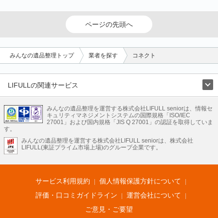
ページの先頭へ
みんなの遺品整理トップ
業者を探す
コネクト
LIFULLの関連サービス
LIFULLのサービス
みんなの遺品整理を運営する株式会社LIFULL seniorは、情報セ
不動産・住宅
引越し
老人ホーム
地方創生
ママの就労支援
キュリティマネジメントシステムの国際規格「ISO/IEC
不動産クラウドファンディング
遺品整理
老後の暮らし情報
27001」および国内規格「JIS Q 27001」の認証を取得していま
農業技術
す。
みんなの遺品整理を運営する株式会社LIFULL seniorは、株式会社
LIFULL HOME'Sのサービス
LIFULL(東証プライム市場上場)のグループ企業です。
不動産・住宅
マンション
一戸建て
注文住宅
リノベーション
不動産査定
マンション専門売却査定
不動産投資
アドバイザー
住まいの窓口
住宅ローン
住まいインデックス
プライスマップ
不動産アーカイブ
空き家バンク
家賃相場
不動産会社
まちむすび
サービス利用規約
個人情報保護方針について
不動産用語集
住まいのお役立ち情報
LIFULL HOME'S PRESS
DIY Mag
アプリ
不動産データ
不動産転職
評価・口コミガイドライン
運営会社について
ご意見・ご要望