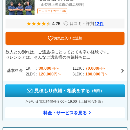
（山梨県上野原市の遺品整理）
クレジットカードOK
4.75
12
口コミ・評判
件
お気に入りに追加
故人との別れは、ご遺族様にとってとても辛い経験です。
セレンシアは、そんなご遺族様のお気持ちに...
30,000
70,000
1K
円〜
1LDK
円〜
基本料金
120,000
180,000
2LDK
円〜
3LDK
円〜
見積もり依頼・相談をする
（無料）
ただいま電話時間外 8:00～19:00（土日祝も対応）
料金・サービスを見る