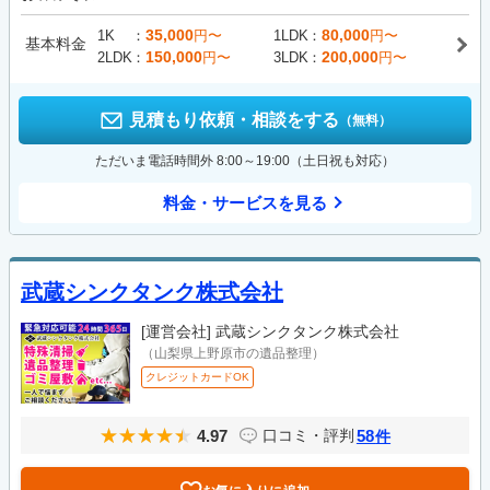
35,000
80,000
1K
円〜
1LDK
円〜
基本料金
150,000
200,000
2LDK
円〜
3LDK
円〜
見積もり依頼・相談をする
（無料）
ただいま電話時間外 8:00～19:00（土日祝も対応）
料金・サービスを見る
武蔵シンクタンク株式会社
[運営会社]
武蔵シンクタンク株式会社
（山梨県上野原市の遺品整理）
クレジットカードOK
4.97
58
口コミ・評判
件