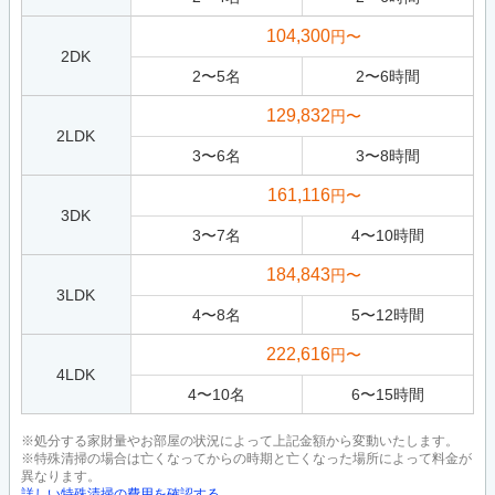
104,300
円〜
2DK
2
〜
5
名
2
〜
6
時間
129,832
円〜
2LDK
3
〜
6
名
3
〜
8
時間
161,116
円〜
3DK
3
〜
7
名
4
〜
10
時間
184,843
円〜
3LDK
4
〜
8
名
5
〜
12
時間
222,616
円〜
4LDK
4
〜
10
名
6
〜
15
時間
※処分する家財量やお部屋の状況によって上記金額から変動いたします。
※特殊清掃の場合は亡くなってからの時期と亡くなった場所によって料金が
異なります。
詳しい特殊清掃の費用を確認する