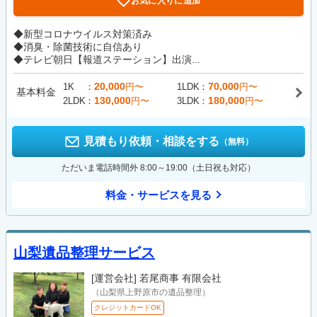
お気に入りに追加
◆新型コロナウイルス対策済み
◆消臭・除菌技術に自信あり
◆テレビ朝日【報道ステーション】出演...
20,000
70,000
1K
円〜
1LDK
円〜
基本料金
130,000
180,000
2LDK
円〜
3LDK
円〜
見積もり依頼・相談をする
（無料）
ただいま電話時間外 8:00～19:00（土日祝も対応）
料金・サービスを見る
山梨遺品整理サービス
[運営会社]
若尾商事 有限会社
（山梨県上野原市の遺品整理）
クレジットカードOK