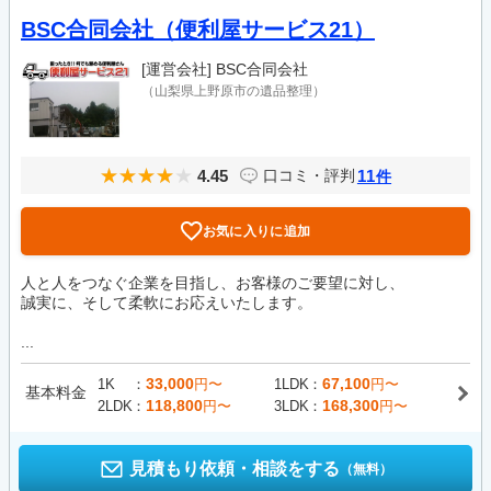
BSC合同会社（便利屋サービス21）
[運営会社]
BSC合同会社
（山梨県上野原市の遺品整理）
4.45
11
口コミ・評判
件
お気に入りに追加
人と人をつなぐ企業を目指し、お客様のご要望に対し、
誠実に、そして柔軟にお応えいたします。
...
33,000
67,100
1K
円〜
1LDK
円〜
基本料金
118,800
168,300
2LDK
円〜
3LDK
円〜
見積もり依頼・相談をする
（無料）