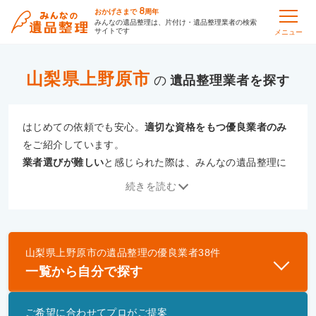
8
おかげさまで
周年
みんなの遺品整理は、片付け・遺品整理業者の検索
サイトです
メニュー
山梨県上野原市
の
遺品整理
はじめての依頼でも安心。
適切な資格をもつ優良業者のみ
をご紹介しています。
業者選びが難しい
と感じられた際は、みんなの遺品整理に
ご相談ください。
続きを読む
専門の相談員が、
あなたにぴったりな業者をご提案
いたし
ます。
山梨県上野原市
の
遺品整理
の優良業者
38
件
優良業者とは
一覧から自分で探す
一般財団法人遺品整理認定協会、および一般社団法
人事件現場特殊清掃センターと提携し、「遺品整理
ご希望に合わせてプロがご提案
士」資格を持つ事業者のみ掲載しています。