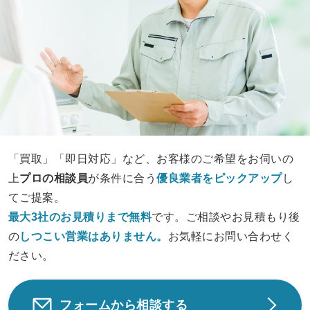
「買取」「即日対応」など、お客様のご希望をお伺いの
上
プロの相談員
が条件に合う
優良業者をピックアップ
し
てご提案。
最大3社のお見積りまで無料
です。ご相談やお見積もり後
の
しつこい営業は
ありません。
お気軽にお問い合わせく
ださい。
フォームから相談する