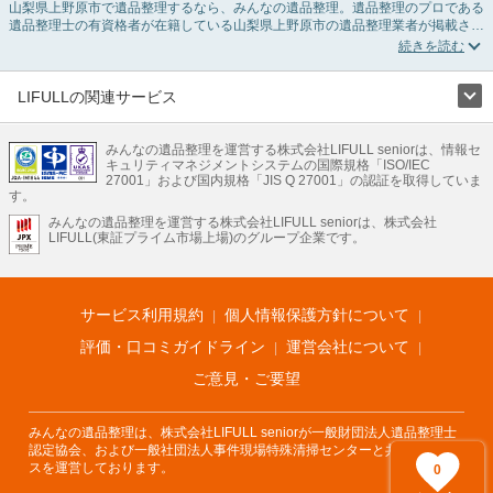
山梨県上野原市で遺品整理するなら、みんなの遺品整理。遺品整理のプロである
遺品整理士の有資格者が在籍している山梨県上野原市の遺品整理業者が掲載され
ています。遺品処分を即日対応してくれる実家の片付け業者や遺品整理会社を比
較できます。山梨県上野原市の遺品整理の料金相場情報だけで業者を決められな
い場合は、遺品の買取や供養・お焚き上げなど希望のオプションサービスで絞り
込み条件を利用し検索してみましょう。
LIFULLの関連サービス
ゴミの処分方法や親の家の遺品整理をはじめる時期などお役立ち情報も豊富なの
LIFULLのサービス
で、チェックしてみてください。
みんなの遺品整理を運営する株式会社LIFULL seniorは、情報セ
不動産・住宅
引越し
老人ホーム
地方創生
ママの就労支援
キュリティマネジメントシステムの国際規格「ISO/IEC
不動産クラウドファンディング
遺品整理
老後の暮らし情報
27001」および国内規格「JIS Q 27001」の認証を取得していま
農業技術
す。
みんなの遺品整理を運営する株式会社LIFULL seniorは、株式会社
LIFULL HOME'Sのサービス
LIFULL(東証プライム市場上場)のグループ企業です。
不動産・住宅
マンション
一戸建て
注文住宅
リノベーション
不動産査定
マンション専門売却査定
不動産投資
アドバイザー
住まいの窓口
住宅ローン
住まいインデックス
プライスマップ
不動産アーカイブ
空き家バンク
家賃相場
不動産会社
まちむすび
サービス利用規約
個人情報保護方針について
不動産用語集
住まいのお役立ち情報
LIFULL HOME'S PRESS
DIY Mag
アプリ
不動産データ
不動産転職
評価・口コミガイドライン
運営会社について
ご意見・ご要望
みんなの遺品整理は、株式会社LIFULL seniorが一般財団法人遺品整理士
認定協会、および一般社団法人事件現場特殊清掃センターと共同でサービ
スを運営しております。
0