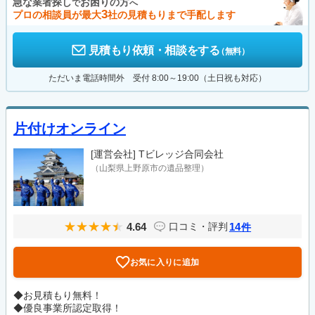
急な業者探し
お困りの方
で
へ
3
プロの相談員が最大
社の見積もりまで手配します
見積もり依頼・相談をする
（無料）
ただいま電話時間外 受付 8:00～19:00（土日祝も対応）
片付けオンライン
[運営会社]
Tビレッジ合同会社
（山梨県上野原市の遺品整理）
4.64
14
口コミ・評判
件
お気に入りに追加
◆お見積もり無料！
◆優良事業所認定取得！