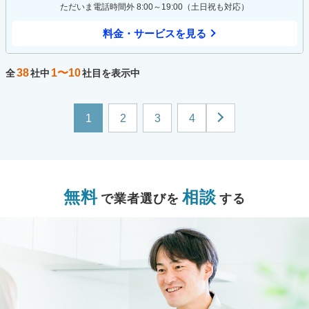
ただいま電話時間外 8:00～19:00（土日祝も対応）
料金・サービスを見る
38
1〜10
全
社中
社目を表示中
1
2
3
4
無料
相談
で業者選びを
する