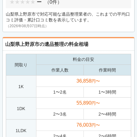
ー
（0件）
山梨県上野原市で対応可能な遺品整理業者の、これまでの平均口
コミ評価・累計口コミ数を表示しています。
（2026年08月07日時点）
山梨県上野原市の遺品整理の料金相場
料金の目安
間取り
作業人数
作業時間
36,858
円〜
1K
1
〜
2
名
1
〜
3
時間
55,890
円〜
1DK
2
〜
3
名
2
〜
4
時間
76,003
円〜
1LDK
2
〜
4
名
2
〜
6
時間