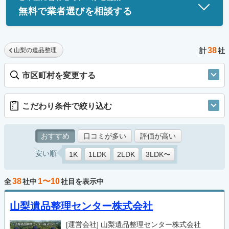
無料で業者選びを相談する
38
山梨の遺品整理
計
社
市区町村を変更する
こだわり条件で絞り込む
おすすめ
口コミが多い
評価が高い
安い順
1K
1LDK
2LDK
3LDK〜
38
1〜10
全
社中
社目を表示中
山梨遺品整理センター株式会社
[運営会社]
山梨遺品整理センター株式会社