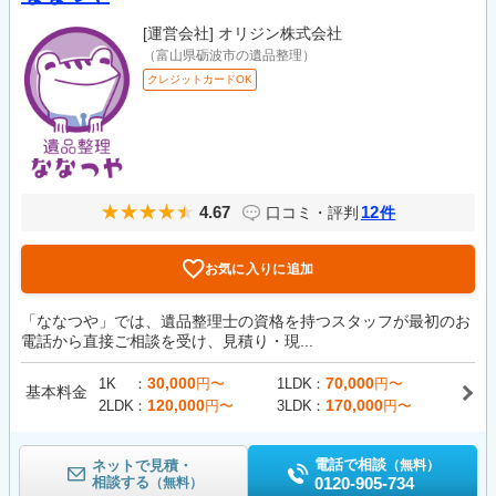
[運営会社]
オリジン株式会社
（富山県砺波市の遺品整理）
クレジットカードOK
4.67
12
口コミ・評判
件
お気に入りに追加
「ななつや」では、遺品整理士の資格を持つスタッフが最初のお
電話から直接ご相談を受け、見積り・現...
30,000
70,000
1K
円〜
1LDK
円〜
基本料金
120,000
170,000
2LDK
円〜
3LDK
円〜
電話で相談
ネットで見積・
（無料）
相談する
0120-905-734
（無料）