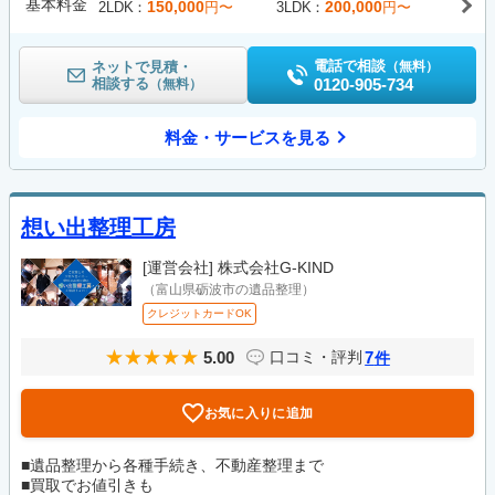
基本料金
150,000
200,000
2LDK
円〜
3LDK
円〜
電話で相談
ネットで見積・
（無料）
相談する
0120-905-734
（無料）
料金・サービスを見る
想い出整理工房
[運営会社]
株式会社G-KIND
（富山県砺波市の遺品整理）
クレジットカードOK
5.00
7
口コミ・評判
件
お気に入りに追加
■遺品整理から各種手続き、不動産整理まで
■買取でお値引きも