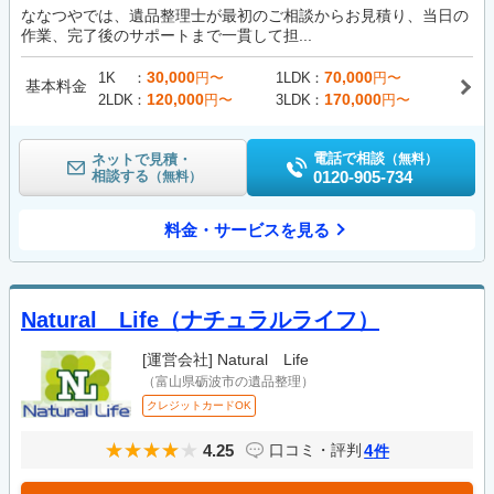
ななつやでは、遺品整理士が最初のご相談からお見積り、当日の
作業、完了後のサポートまで一貫して担...
30,000
70,000
1K
円〜
1LDK
円〜
基本料金
120,000
170,000
2LDK
円〜
3LDK
円〜
電話で相談
ネットで見積・
（無料）
相談する
0120-905-734
（無料）
料金・サービスを見る
Natural Life（ナチュラルライフ）
[運営会社]
Natural Life
（富山県砺波市の遺品整理）
クレジットカードOK
4.25
4
口コミ・評判
件