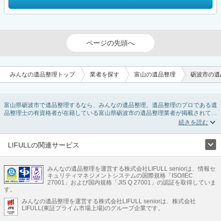
ページの先頭へ
みんなの遺品整理トップ
業者を探す
富山の遺品整理
砺波市の遺
富山県砺波市で遺品整理するなら、みんなの遺品整理。遺品整理のプロである遺
品整理士の有資格者が在籍している富山県砺波市の遺品整理業者が掲載されてい
ます。遺品処分を即日対応してくれる実家の片付け業者や遺品整理会社を比較で
きます。富山県砺波市の遺品整理の料金相場情報だけで業者を決められない場合
は、遺品の買取や供養・お焚き上げなど希望のオプションサービスで絞り込み条
件を利用し検索してみましょう。
LIFULLの関連サービス
ゴミの処分方法や親の家の遺品整理をはじめる時期などお役立ち情報も豊富なの
LIFULLのサービス
で、チェックしてみてください。
みんなの遺品整理を運営する株式会社LIFULL seniorは、情報セ
不動産・住宅
引越し
老人ホーム
地方創生
ママの就労支援
キュリティマネジメントシステムの国際規格「ISO/IEC
不動産クラウドファンディング
遺品整理
老後の暮らし情報
27001」および国内規格「JIS Q 27001」の認証を取得していま
農業技術
す。
みんなの遺品整理を運営する株式会社LIFULL seniorは、株式会社
LIFULL HOME'Sのサービス
LIFULL(東証プライム市場上場)のグループ企業です。
不動産・住宅
マンション
一戸建て
注文住宅
リノベーション