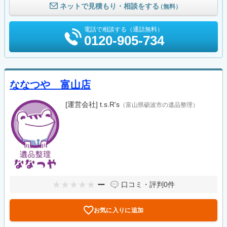
ネットで見積もり・相談をする
（無料）
電話で相談する（通話無料）
0120-905-734
ななつや 富山店
[運営会社]
t.s.R's
（富山県砺波市の遺品整理）
ー
口コミ・評判
0件
お気に入りに追加