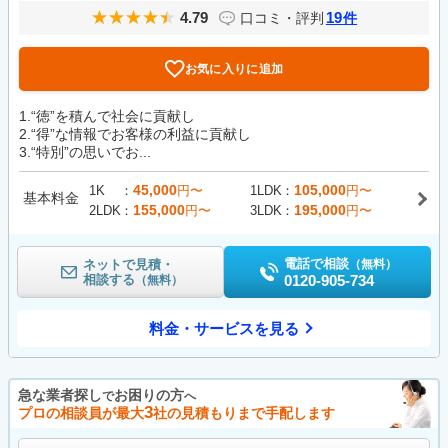
4.79
19
口コミ・評判
件
お気に入りに追加
1.“徳”を積んで社会に貢献し
2.“得”な情報でお客様の利益に貢献し
3.“特別”の思いでお...
45,000
105,000
1K
円〜
1LDK
円〜
基本料金
155,000
195,000
2LDK
円〜
3LDK
円〜
電話で相談
ネットで見積・
（無料）
相談する
0120-905-734
（無料）
料金・サービスを見る
急な業者探し
お困りの方
で
へ
3
プロの相談員が最大
社の見積もりまで手配します