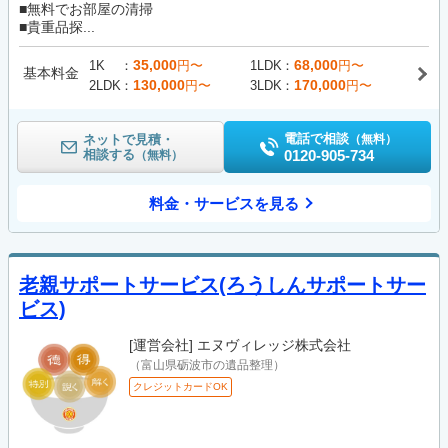
■無料でお部屋の清掃
■貴重品探...
35,000
68,000
1K
円〜
1LDK
円〜
基本料金
130,000
170,000
2LDK
円〜
3LDK
円〜
電話で相談
ネットで見積・
（無料）
相談する
0120-905-734
（無料）
料金・サービスを見る
老親サポートサービス(ろうしんサポートサー
ビス)
[運営会社]
エヌヴィレッジ株式会社
（富山県砺波市の遺品整理）
クレジットカードOK