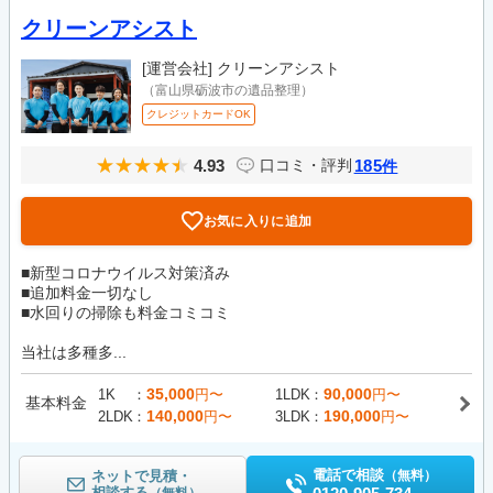
クリーンアシスト
[運営会社]
クリーンアシスト
（富山県砺波市の遺品整理）
クレジットカードOK
4.93
185
口コミ・評判
件
お気に入りに追加
■新型コロナウイルス対策済み
■追加料金一切なし
■水回りの掃除も料金コミコミ
当社は多種多...
35,000
90,000
1K
円〜
1LDK
円〜
基本料金
140,000
190,000
2LDK
円〜
3LDK
円〜
電話で相談
ネットで見積・
（無料）
相談する