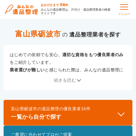
8
おかげさまで
周年
みんなの遺品整理は、片付け・遺品整理業者の検索
サイトです
メニュー
富山県砺波市
の
遺品整理
はじめての依頼でも安心。
適切な資格をもつ優良業者のみ
をご紹介しています。
業者選びが難しい
と感じられた際は、みんなの遺品整理に
ご相談ください。
続きを読む
専門の相談員が、
あなたにぴったりな業者をご提案
いたし
ます。
富山県砺波市
の
遺品整理
の優良業者
16
件
優良業者とは
一覧から自分で探す
一般財団法人遺品整理認定協会、および一般社団法
人事件現場特殊清掃センターと提携し、「遺品整理
ご希望に合わせてプロがご提案
士」資格を持つ事業者のみ掲載しています。