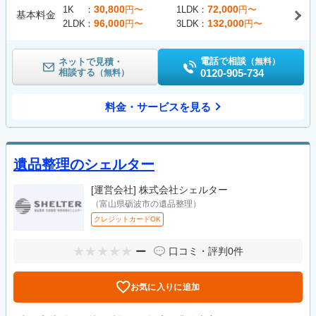
30,800
72,000
1K
円〜
1LDK
円〜
基本料金
96,000
132,000
2LDK
円〜
3LDK
円〜
電話で相談
ネットで見積・
（無料）
相談する
0120-905-734
（無料）
料金・サービスを見る
遺品整理のシェルター
[運営会社]
株式会社シェルター
（富山県砺波市の遺品整理）
クレジットカードOK
ー
口コミ・評判
0件
お気に入りに追加