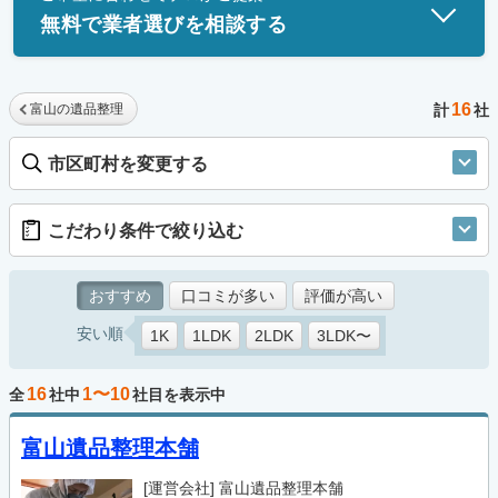
無料で業者選びを相談する
16
富山の遺品整理
計
社
市区町村を変更する
こだわり条件で絞り込む
おすすめ
口コミが多い
評価が高い
安い順
1K
1LDK
2LDK
3LDK〜
16
1〜10
全
社中
社目を表示中
富山遺品整理本舗
[運営会社]
富山遺品整理本舗