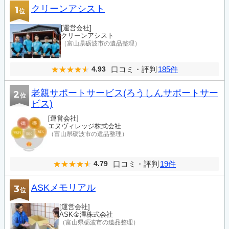
クリーンアシスト
1
位
[運営会社]
クリーンアシスト
（富山県砺波市の遺品整理）
口コミ・評判
185件
4.93
老親サポートサービス(ろうしんサポートサー
2
位
ビス)
[運営会社]
エヌヴィレッジ株式会社
（富山県砺波市の遺品整理）
口コミ・評判
19件
4.79
ASKメモリアル
3
位
[運営会社]
ASK金澤株式会社
（富山県砺波市の遺品整理）