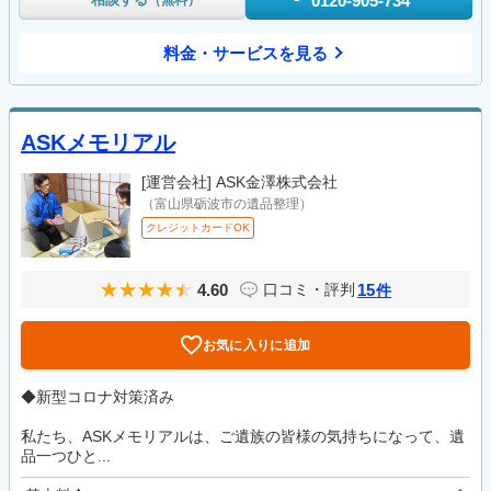
0120-905-734
（無料）
料金・サービスを見る
ASKメモリアル
[運営会社]
ASK金澤株式会社
（富山県砺波市の遺品整理）
クレジットカードOK
4.60
15
口コミ・評判
件
お気に入りに追加
◆新型コロナ対策済み
私たち、ASKメモリアルは、ご遺族の皆様の気持ちになって、遺
品一つひと...