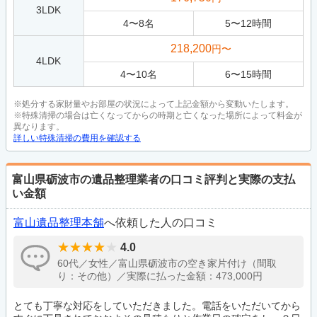
3LDK
4
〜
8
名
5
〜
12
時間
218,200
円〜
4LDK
4
〜
10
名
6
〜
15
時間
※処分する家財量やお部屋の状況によって上記金額から変動いたします。
※特殊清掃の場合は亡くなってからの時期と亡くなった場所によって料金が
異なります。
詳しい特殊清掃の費用を確認する
富山県砺波市の遺品整理業者の口コミ評判と実際の支払
い金額
富山遺品整理本舗
へ依頼した人の口コミ
4.0
60代／女性／富山県砺波市の空き家片付け（間取
り：その他）／実際に払った金額：473,000円
とても丁寧な対応をしていただきました。電話をいただいてから