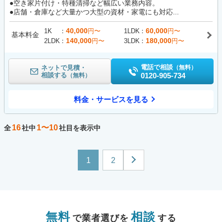
●空き家片付け・特種清掃など幅広い業務内容。
●店舗・倉庫など大量かつ大型の資材・家電にも対応...
40,000
60,000
1K
円〜
1LDK
円〜
基本料金
140,000
180,000
2LDK
円〜
3LDK
円〜
電話で相談
ネットで見積・
（無料）
相談する
0120-905-734
（無料）
料金・サービスを見る
16
1〜10
全
社中
社目を表示中
1
2
無料
相談
で業者選びを
する