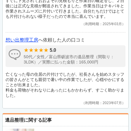
すぐに下見されておおよその見積もりと作業日の確定をし、２日
後には正式な見積が郵送されてきました。作業当日はテキパキと
作業されスムーズに片付いて行きました。自分たちだけではとて
も片付けられない様子だったので本当に喜んでいます。
利用時期：2025年03月
想い出整理工房
へ依頼した人の口コミ
5.0
50代／女性／富山県砺波市の遺品整理（間取り：
3LDK）／実際に払った金額：165,000円
亡くなった母の住居の片付けでしたが、社長さんを始めスタッフ
の皆さんがとても親切で暑い中の作業でしたが、心穏やかにする
ことが出来ました。
料金も荷物がそれなりにあったにもかかわらず、すごく助かりま
した。
利用時期：2023年07月
遺品整理に関する記事