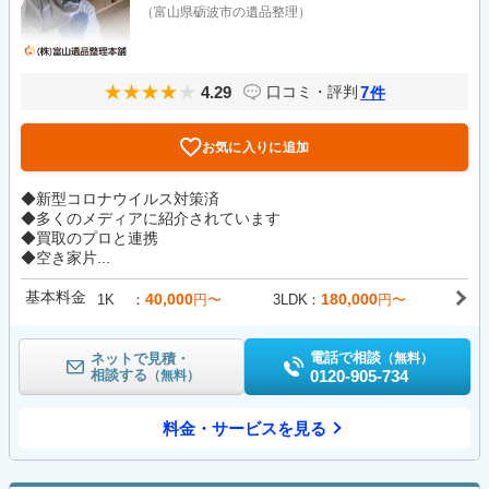
（富山県砺波市の遺品整理）
4.29
7
口コミ・評判
件
お気に入りに追加
◆新型コロナウイルス対策済
◆多くのメディアに紹介されています
◆買取のプロと連携
◆空き家片...
基本料金
40,000
180,000
1K
円〜
3LDK
円〜
電話で相談
ネットで見積・
（無料）
相談する
0120-905-734
（無料）
料金・サービスを見る