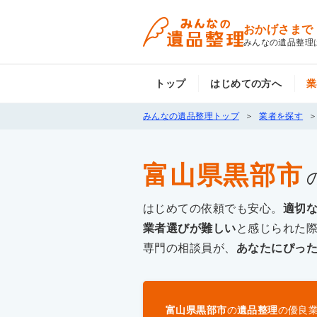
おかげさまで
みんなの遺品整理
トップ
はじめての方へ
業
みんなの遺品整理トップ
業者を探す
富山県黒部市
はじめての依頼でも安心。
適切
業者選びが難しい
と感じられた
専門の相談員が、
あなたにぴっ
富山県黒部市
の
遺品整理
の優良