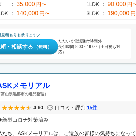
35,000
90,000
K
円〜
1LDK
円
140,000
190,000
LDK
円〜
3LDK
円
相見積もりも承ります
ただいま電話受付時間外
依頼・相談する
（無料）
受付時間 8:00～19:00（土日祝も対
応）
ASKメモリアル
（富山県黒部市の遺品整理）
4.60
口コミ・評判
15
件
◆新型コロナ対策済み
私たち、ASKメモリアルは、ご遺族の皆様の気持ちになっ