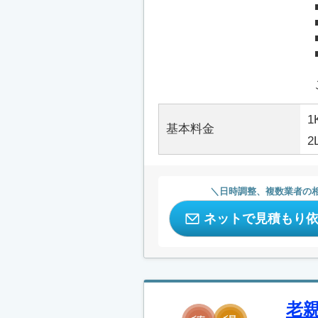
1
基本料金
2
日時調整、複数業者の
ネットで見積もり
老