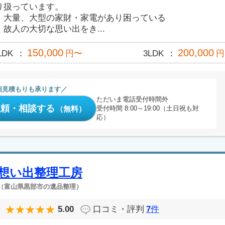
り扱っています。
・大量、大型の家財・家電があり困っている
・故人の大切な思い出をき...
150,000
200,000
LDK
円〜
3LDK
円
相見積もりも承ります
ただいま電話受付時間外
依頼・相談する
（無料）
受付時間 8:00～19:00（土日祝も対
応）
想い出整理工房
（富山県黒部市の遺品整理）
5.00
口コミ・評判
7
件