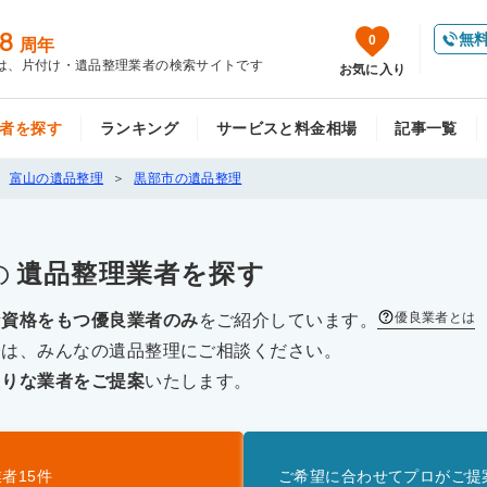
8
無
0
周年
は、片付け・遺品整理業者の検索サイトです
お気に入り
者を探す
ランキング
サービスと料金相場
記事一覧
富山の遺品整理
黒部市の遺品整理
の
遺品整理
業者を探す
優良業者とは
な資格をもつ優良業者のみ
をご紹介しています。
際は、みんなの遺品整理にご相談ください。
たりな業者をご提案
いたします。
業者
15
件
ご希望に合わせてプロがご提