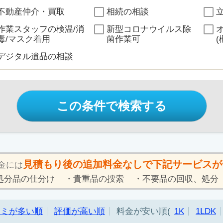
不動産仲介・買取
相続の相談
作業スタッフの検温/消
新型コロナウイルス除
毒/マスク着用
菌作業可
(
デジタル遺品の相談
この条件で検索する
見積もり後の追加料金なしで下記サービスが
金には
処分品の仕分け
貴重品の捜索
不要品の回収、処分
コミが多い順
評価が高い順
料金が安い順
1K
1LDK