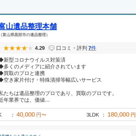
富山遺品整理本舗
（富山県黒部市の遺品整理）
4.29
口コミ・評判
7
件
◆新型コロナウイルス対策済
◆多くのメディアに紹介されています
◆買取のプロと連携
◆空き家片付け・特殊清掃等幅広いサービス
私たちは遺品整理のプロであり、買取のプロです。
近年業界では、価値...
40,000
180,000
K
円〜
3LDK
円