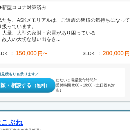
◆新型コロナ対策済み
私たち、ASKメモリアルは、ご遺族の皆様の気持ちになっ
り扱っています。
・大量、大型の家財・家電があり困っている
・故人の大切な思い出をき...
150,000
200,000
LDK
円〜
3LDK
円
相見積もりも承ります
ただいま電話受付時間外
依頼・相談する
（無料）
受付時間 8:00～19:00（土日祝も対
応）
はこぶね