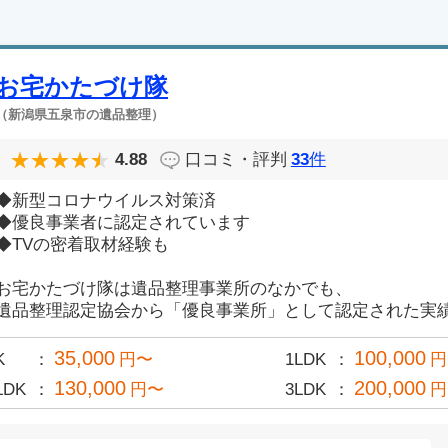
お宅かたづけ隊
（新潟県五泉市の遺品整理）
4.88
口コミ・評判
33
件
◆新型コロナウイルス対策済
◆優良事業者に認定されています
◆TVの密着取材経験も
お宅かたづけ隊は遺品整理事業所のなかでも、
遺品整理認定協会から「優良事業所」として認定された実績あ
35,000
100,000
K
円〜
1LDK
円
130,000
200,000
LDK
円〜
3LDK
円