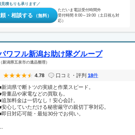
相見積もりも承ります
ただいま電話受付時間外
依頼・相談する
（無料）
受付時間 8:00～19:00（土日祝も対
応）
パワフル新潟お助け隊グループ
（新潟県五泉市の遺品整理）
4.78
口コミ・評判
18
件
■新潟県で断トツの実績と作業スピード。
■骨董品や家電などの買取も。
■追加料金は一切なし！安心会計。
■安心していただける秘密厳守の親切丁寧対応。
■即日対応可能・最短30分でお伺い。
..