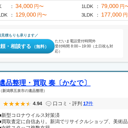
34,000
79,000
K
円〜
1LDK
円
129,000
177,000
LDK
円〜
3LDK
円
相見積もりも承ります
ただいま電話受付時間外
依頼・相談する
（無料）
受付時間 8:00～19:00（土日祝も対
応）
遺品整理・買取 奏〔かなで〕
（新潟県五泉市の遺品整理）
4.94
口コミ・評判
17
件
■新型コロナウイルス対策済
■買取査定に自信あり。新潟でリサイクルショップ、美術
■女性スタッフ複数在籍