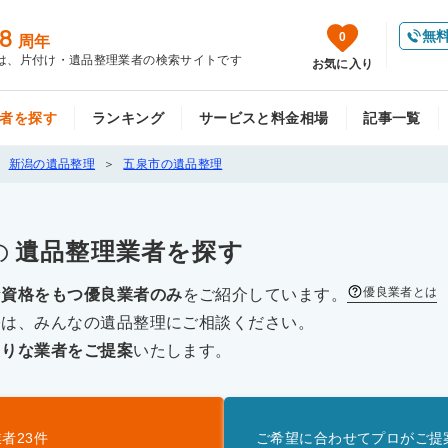
8
無
0
周年
は、片付け・遺品整理業者の検索サイトです
お気に入り
者を探す
ランキング
サービスと料金相場
記事一覧
新潟の遺品整理
五泉市の遺品整理
の
遺品整理
業者を探す
優良業者とは
な資格をもつ優良業者のみ
をご紹介しています。
際は、みんなの遺品整理にご相談ください。
たりな業者をご提案
いたします。
業者
23
件
ご希望に合わせてプロがご提