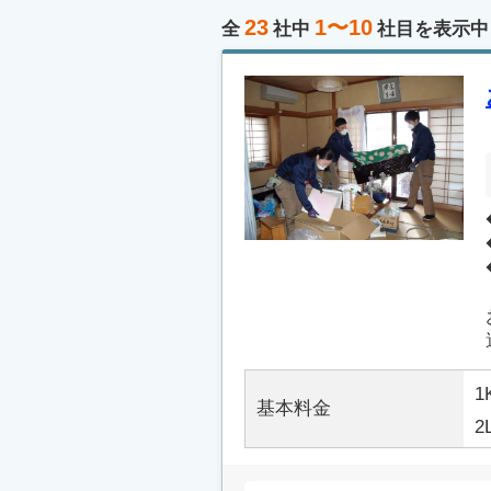
23
1〜10
全
社中
社目を表示中
1
基本料金
2