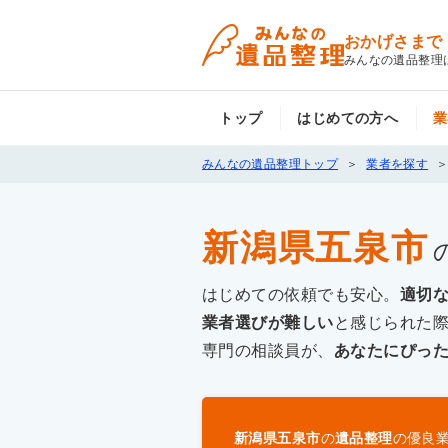
おかげさまで
みんなの遺品整理
トップ
はじめての方へ
業
みんなの遺品整理トップ
業者を探す
新潟県五泉市
はじめての依頼でも安心。
適切
業者選びが難しい
と感じられた
専門の相談員が、
あなたにぴっ
新潟県五泉市
の
遺品整理
の優良