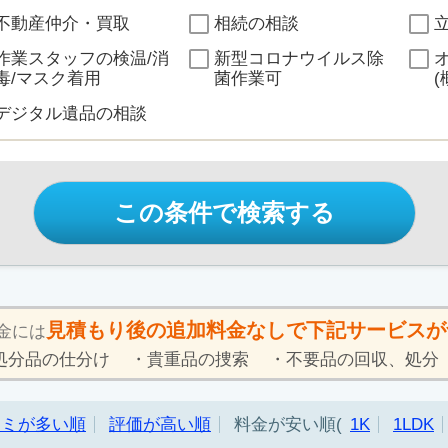
不動産仲介・買取
相続の相談
作業スタッフの検温/消
新型コロナウイルス除
毒/マスク着用
菌作業可
(
デジタル遺品の相談
この条件で検索する
見積もり後の追加料金なしで下記サービスが
金には
処分品の仕分け
貴重品の捜索
不要品の回収、処分
コミが多い順
評価が高い順
料金が安い順
1K
1LDK