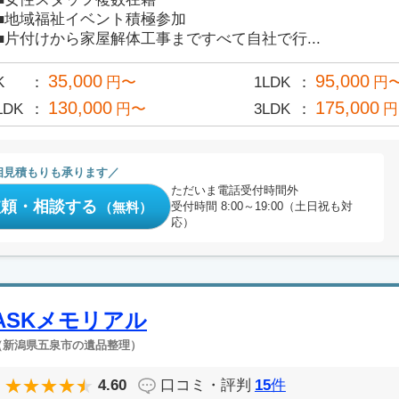
■地域福祉イベント積極参加
■片付けから家屋解体工事まですべて自社で行...
35,000
95,000
K
円〜
1LDK
円
130,000
175,000
LDK
円〜
3LDK
円
相見積もりも承ります
ただいま電話受付時間外
依頼・相談する
（無料）
受付時間 8:00～19:00（土日祝も対
応）
ASKメモリアル
（新潟県五泉市の遺品整理）
4.60
口コミ・評判
15
件