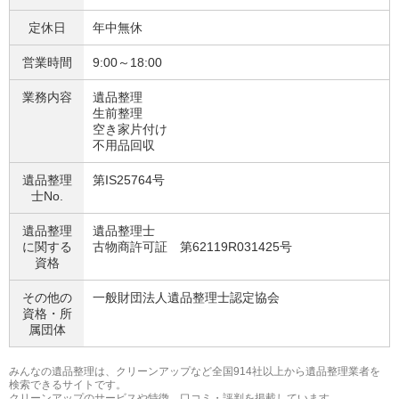
定休日
年中無休
営業時間
9:00～18:00
業務内容
遺品整理
生前整理
空き家片付け
不用品回収
遺品整理
第IS25764号
士No.
遺品整理
遺品整理士
に関する
古物商許可証 第62119R031425号
資格
その他の
一般財団法人遺品整理士認定協会
資格・
所
属団体
みんなの遺品整理は、クリーンアップなど全国914社以上から遺品整理業者を
検索できるサイトです。
クリーンアップのサービスや特徴、口コミ・評判を掲載しています。