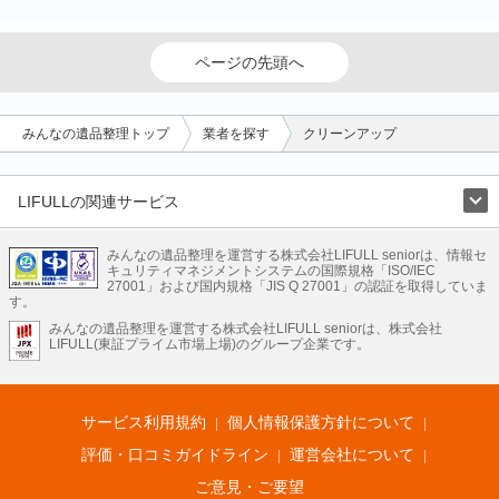
ページの先頭へ
みんなの遺品整理トップ
業者を探す
クリーンアップ
LIFULLの関連サービス
LIFULLのサービス
みんなの遺品整理を運営する株式会社LIFULL seniorは、情報セ
不動産・住宅
引越し
老人ホーム
地方創生
ママの就労支援
キュリティマネジメントシステムの国際規格「ISO/IEC
不動産クラウドファンディング
遺品整理
老後の暮らし情報
27001」および国内規格「JIS Q 27001」の認証を取得していま
農業技術
す。
みんなの遺品整理を運営する株式会社LIFULL seniorは、株式会社
LIFULL HOME'Sのサービス
LIFULL(東証プライム市場上場)のグループ企業です。
不動産・住宅
マンション
一戸建て
注文住宅
リノベーション
不動産査定
マンション専門売却査定
不動産投資
アドバイザー
住まいの窓口
住宅ローン
住まいインデックス
プライスマップ
不動産アーカイブ
空き家バンク
家賃相場
不動産会社
まちむすび
サービス利用規約
個人情報保護方針について
不動産用語集
住まいのお役立ち情報
LIFULL HOME'S PRESS
DIY Mag
アプリ
不動産データ
不動産転職
評価・口コミガイドライン
運営会社について
ご意見・ご要望