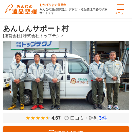
8
おかげさまで
周年
みんなの遺品整理は、片付け・遺品整理業者の検索
サイトです
メニュー
あんしんサポート村
[運営会社] 株式会社トップテクノ
4.67
口コミ・評判
3
件