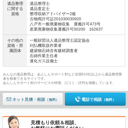
遺品整理
遺品整理士
に関する
遺品査定士
資格
整理収納アドバイザー2級
古物商許可証201030030920
八戸市一般廃棄物収集 運搬許可473号
産業廃棄物収集運搬許可00200 162637
その他の
一般財団法人遺品整理士認定協会
資格・
所
刈払機取扱作業者
属団体
建築物石綿含有建材調査者
石綿作業主任者
液化ガス設備士
みんなの遺品整理は、あんしんサポート村など全国914社以上から遺品整理業
者を検索できるサイトです。
あんしんサポート村のサービスや特徴、口コミ・評判を掲載しています。
ネット見積
電話で相談
（無料）
（無料）
見積もり依頼＆相談、