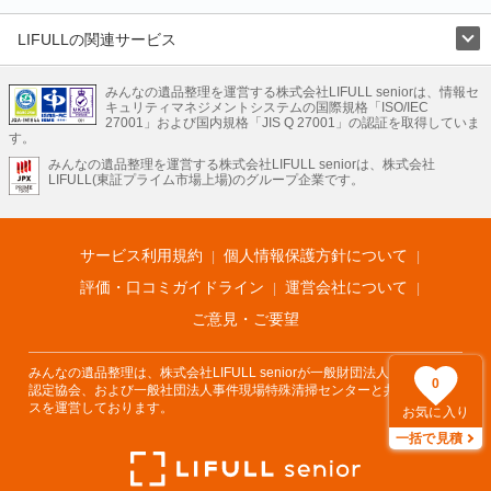
LIFULLの関連サービス
LIFULLのサービス
みんなの遺品整理を運営する株式会社LIFULL seniorは、情報セ
不動産・住宅
引越し
老人ホーム
地方創生
ママの就労支援
キュリティマネジメントシステムの国際規格「ISO/IEC
不動産クラウドファンディング
遺品整理
老後の暮らし情報
27001」および国内規格「JIS Q 27001」の認証を取得していま
農業技術
す。
みんなの遺品整理を運営する株式会社LIFULL seniorは、株式会社
LIFULL HOME'Sのサービス
LIFULL(東証プライム市場上場)のグループ企業です。
不動産・住宅
マンション
一戸建て
注文住宅
リノベーション
不動産査定
マンション専門売却査定
不動産投資
アドバイザー
住まいの窓口
住宅ローン
住まいインデックス
プライスマップ
不動産アーカイブ
空き家バンク
家賃相場
不動産会社
まちむすび
サービス利用規約
個人情報保護方針について
不動産用語集
住まいのお役立ち情報
LIFULL HOME'S PRESS
DIY Mag
アプリ
不動産データ
不動産転職
評価・口コミガイドライン
運営会社について
ご意見・ご要望
みんなの遺品整理は、株式会社LIFULL seniorが一般財団法人遺品整理士
0
認定協会、および一般社団法人事件現場特殊清掃センターと共同でサービ
スを運営しております。
お気に入り
一括で見積