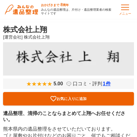
8
おかげさまで
周年
みんなの遺品整理は、片付け・遺品整理業者の検索
サイトです
メニュー
株式会社上翔
[運営会社] 株式会社上翔
5.00
口コミ・評判
1
件
お気に入りに追加
遺品整理、清掃のことならまとめて上翔へお任せくださ
い。
熊本県内の遺品整理をさせていただいております。
ゴミ屋敷やお片付けなどのお困りごと、何でもご相談くだ