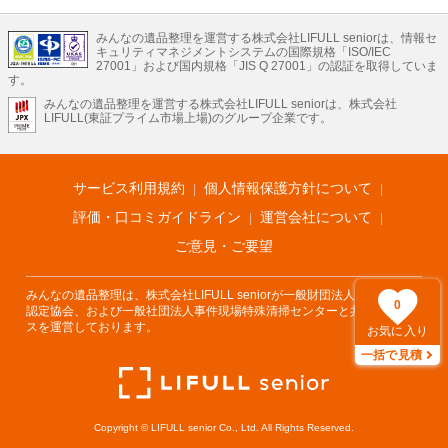
LIFULLのサービス
みんなの遺品整理を運営する株式会社LIFULL seniorは、情報セ
不動産・住宅
引越し
老人ホーム
地方創生
ママの就労支援
キュリティマネジメントシステムの国際規格「ISO/IEC
不動産クラウドファンディング
遺品整理
老後の暮らし情報
27001」および国内規格「JIS Q 27001」の認証を取得していま
農業技術
す。
みんなの遺品整理を運営する株式会社LIFULL seniorは、株式会社
LIFULL HOME'Sのサービス
LIFULL(東証プライム市場上場)のグループ企業です。
不動産・住宅
マンション
一戸建て
注文住宅
リノベーション
不動産査定
マンション専門売却査定
不動産投資
アドバイザー
住まいの窓口
住宅ローン
住まいインデックス
プライスマップ
不動産アーカイブ
空き家バンク
家賃相場
不動産会社
まちむすび
サービス利用規約
個人情報保護方針について
不動産用語集
住まいのお役立ち情報
LIFULL HOME'S PRESS
DIY Mag
アプリ
不動産データ
不動産転職
評価・口コミガイドライン
運営会社について
ご意見・ご要望
みんなの遺品整理は、株式会社LIFULL seniorが一般財団法人遺品整理士
0
認定協会、および一般社団法人事件現場特殊清掃センターと共同でサービ
スを運営しております。
お気に入り
一括で見積
Copyright © LIFULL senior Co., Ltd. All Rights Reserved.