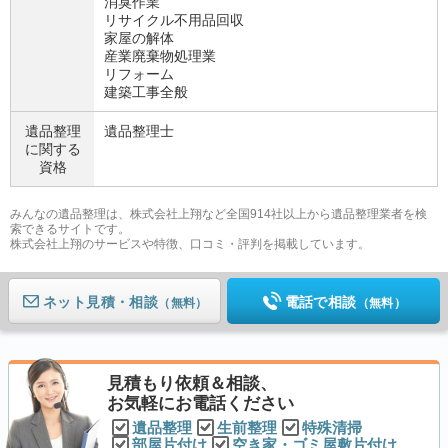
消臭作業
リサイクル不用品回収
家屋の解体
産業廃棄物処理業
リフォーム
建築工事全般
遺品整理
遺品整理士
に関する
資格
みんなの遺品整理は、株式会社上翔など全国914社以上から遺品整理業者を検
索できるサイトです。
株式会社上翔のサービスや特徴、口コミ・評判を掲載しています。
ネット見積
電話で相談
（無料）
（無料）
見積もり依頼＆相談、
お気軽にお電話ください
遺品整理
生前整理
特殊清掃
部屋片付け
空き家・ゴミ屋敷片付け