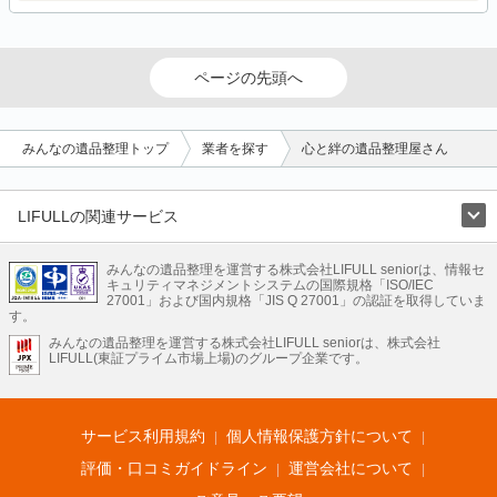
ページの先頭へ
みんなの遺品整理トップ
業者を探す
心と絆の遺品整理屋さん
LIFULLの関連サービス
LIFULLのサービス
みんなの遺品整理を運営する株式会社LIFULL seniorは、情報セ
不動産・住宅
引越し
老人ホーム
地方創生
ママの就労支援
キュリティマネジメントシステムの国際規格「ISO/IEC
不動産クラウドファンディング
遺品整理
老後の暮らし情報
27001」および国内規格「JIS Q 27001」の認証を取得していま
農業技術
す。
みんなの遺品整理を運営する株式会社LIFULL seniorは、株式会社
LIFULL HOME'Sのサービス
LIFULL(東証プライム市場上場)のグループ企業です。
不動産・住宅
マンション
一戸建て
注文住宅
リノベーション
不動産査定
マンション専門売却査定
不動産投資
アドバイザー
住まいの窓口
住宅ローン
住まいインデックス
プライスマップ
不動産アーカイブ
空き家バンク
家賃相場
不動産会社
まちむすび
サービス利用規約
個人情報保護方針について
不動産用語集
住まいのお役立ち情報
LIFULL HOME'S PRESS
DIY Mag
アプリ
不動産データ
不動産転職
評価・口コミガイドライン
運営会社について