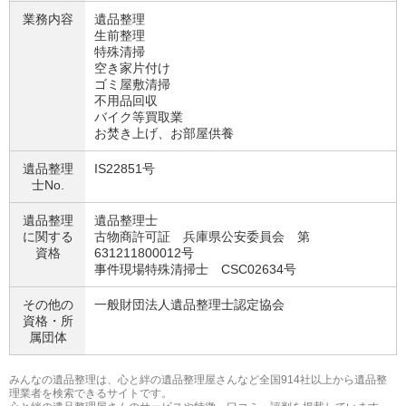
業務内容
遺品整理
生前整理
特殊清掃
空き家片付け
ゴミ屋敷清掃
不用品回収
バイク等買取業
お焚き上げ、お部屋供養
遺品整理
IS22851号
士No.
遺品整理
遺品整理士
に関する
古物商許可証 兵庫県公安委員会 第
資格
631211800012号
事件現場特殊清掃士 CSC02634号
その他の
一般財団法人遺品整理士認定協会
資格・
所
属団体
みんなの遺品整理は、心と絆の遺品整理屋さんなど全国914社以上から遺品整
理業者を検索できるサイトです。