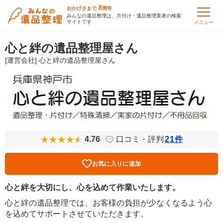
8
おかげさまで
周年
みんなの遺品整理は、片付け・遺品整理業者の検索
サイトです
メニュー
心と絆の遺品整理屋さん
[運営会社] 心と絆の遺品整理屋さん
4.76
口コミ・評判
21
件
お気に入りに追加
心と絆を大切にし、心を込めて作業いたします。
心と絆の遺品整理では、お客様の負担が少なくなるよう心
を込めてサポートさせていただきます。