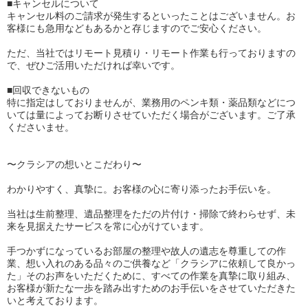
■キャンセルについて
キャンセル料のご請求が発生するといったことはございません。お
客様にも急用などもあるかと存じますのでご安心ください。
ただ、当社ではリモート見積り・リモート作業も行っておりますの
で、ぜひご活用いただければ幸いです。
■回収できないもの
特に指定はしておりませんが、業務用のペンキ類・薬品類などにつ
いては量によってお断りさせていただく場合がございます。ご了承
くださいませ。
〜クラシアの想いとこだわり〜
わかりやすく、真摯に。お客様の心に寄り添ったお手伝いを。
当社は生前整理、遺品整理をただの片付け・掃除で終わらせず、未
来を見据えたサービスを常に心がけています。
手つかずになっているお部屋の整理や故人の遺志を尊重しての作
業、想い入れのある品々のご供養など「クラシアに依頼して良かっ
た」そのお声をいただくために、すべての作業を真摯に取り組み、
お客様が新たな一歩を踏み出すためのお手伝いをさせていただきた
いと考えております。