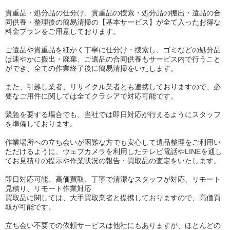
貴重品・処分品の仕分け、貴重品の捜索・処分品の搬出・遺品の合
同供養・整理後の簡易清掃の【基本サービス】が全て入ったお得な
料金プランをご用意しております。
ご遺品や貴重品を細かく丁寧に仕分け・捜索し、ゴミなどの処分品
は速やかに搬出・廃棄、ご遺品の合同供養もサービス内で行うこと
ができ、全ての作業終了後に簡易清掃をいたします。
また、引越し業者、リサイクル業者とも連携しておりますので、必
要なご用件に関しては全てクラシアで対応可能です。
緊急を要する場合でも、当社では即日対応が行えるようにスタッフ
を準備しております。
作業場所への立ち会いが困難な方でも安心して遺品整理をご利用い
ただけるように、ウェブカメラを利用したテレビ電話やLINEを通し
てお見積りの提示や作業状況の報告・買取品の査定をいたします。
即日対応可能、高価買取、丁寧で清潔なスタッフが対応、リモート
見積り、リモート作業対応
買取品に関しては、大手買取業者と提携しておりますので、高価買
取が可能です。
立ち会い不要での依頼サービスは他社にもありますが、ほとんどの