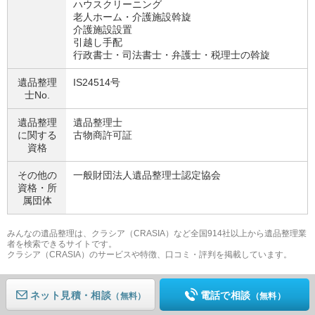
ハウスクリーニング
老人ホーム・介護施設斡旋
介護施設設置
引越し手配
行政書士・司法書士・弁護士・税理士の斡旋
遺品整理
IS24514号
士No.
遺品整理
遺品整理士
に関する
古物商許可証
資格
その他の
一般財団法人遺品整理士認定協会
資格・
所
属団体
みんなの遺品整理は、クラシア（CRASIA）など全国914社以上から遺品整理業
者を検索できるサイトです。
クラシア（CRASIA）のサービスや特徴、口コミ・評判を掲載しています。
ネット見積
電話で相談
（無料）
（無料）