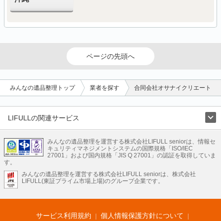
ページの先頭へ
みんなの遺品整理トップ
業者を探す
合同会社オサナイクリエート
LIFULLの関連サービス
LIFULLのサービス
みんなの遺品整理を運営する株式会社LIFULL seniorは、情報セ
不動産・住宅
引越し
老人ホーム
地方創生
ママの就労支援
キュリティマネジメントシステムの国際規格「ISO/IEC
不動産クラウドファンディング
遺品整理
老後の暮らし情報
27001」および国内規格「JIS Q 27001」の認証を取得していま
農業技術
す。
みんなの遺品整理を運営する株式会社LIFULL seniorは、株式会社
LIFULL HOME'Sのサービス
LIFULL(東証プライム市場上場)のグループ企業です。
不動産・住宅
マンション
一戸建て
注文住宅
リノベーション
不動産査定
マンション専門売却査定
不動産投資
アドバイザー
住まいの窓口
住宅ローン
住まいインデックス
プライスマップ
不動産アーカイブ
空き家バンク
家賃相場
不動産会社
まちむすび
サービス利用規約
個人情報保護方針について
不動産用語集
住まいのお役立ち情報
LIFULL HOME'S PRESS