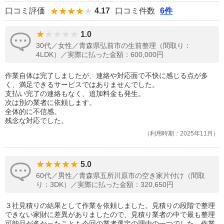
口コミ評価
4.17
口コミ件数
6件
1.0
30代／女性／青森県弘前市の生前整理（間取り：
4LDK）／実際に払った金額：600,000円
作業自体は完了しましたが、連絡や対応面で不快に感じる点が多
く、満足できるサービスではありませんでした。
支払い完了の連絡もなく、追加料金も発生。
次は別の業者に依頼します。
全体的に不信感。
残念な対応でした。
利用時期：2025年11月
5.0
60代／男性／青森県五所川原市の空き家片付け（間取
り：3DK）／実際に払った金額：320,650円
３社見積りの結果として作業を依頼しました。見積りの段階で整理
できない家財に差異がありましたので、見積り業者の中で最も整理
可能品が多かったことも今回の業者選定の理由の一つでした。作業