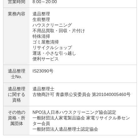
営業時間
8:00～20:00
業務内容
遺品整理
生前整理
ハウスクリーニング
不用品買取・回収・片付け
特殊清掃
ゴミ屋敷清掃
リサイクルショップ
運送・小さな引っ越し
便利サービス
遺品整理
IS23090号
士No.
遺品整理
遺品整理士
に関する
古物商許可 青森県公安委員会 第201040005460号
資格
その他の
NPO法人日本ハウスクリーニング協会認定
資格・
所
一般財団法人家電製品協会 家電リサイクル券セン
属団体
ター会員
一般財団法人遺品整理士認定協会