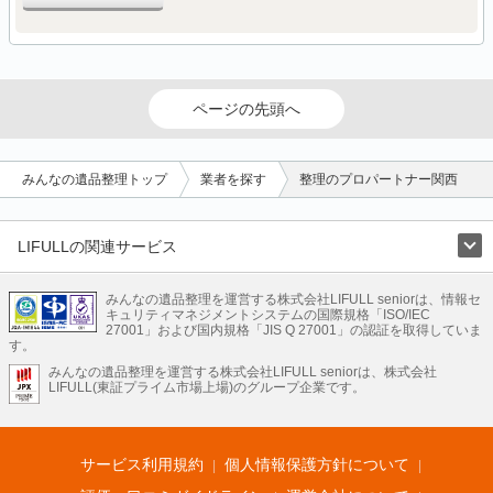
ページの先頭へ
みんなの遺品整理トップ
業者を探す
整理のプロパートナー関西
LIFULLの関連サービス
LIFULLのサービス
みんなの遺品整理を運営する株式会社LIFULL seniorは、情報セ
不動産・住宅
引越し
老人ホーム
地方創生
ママの就労支援
キュリティマネジメントシステムの国際規格「ISO/IEC
不動産クラウドファンディング
遺品整理
老後の暮らし情報
27001」および国内規格「JIS Q 27001」の認証を取得していま
農業技術
す。
みんなの遺品整理を運営する株式会社LIFULL seniorは、株式会社
LIFULL HOME'Sのサービス
LIFULL(東証プライム市場上場)のグループ企業です。
不動産・住宅
マンション
一戸建て
注文住宅
リノベーション
不動産査定
マンション専門売却査定
不動産投資
アドバイザー
住まいの窓口
住宅ローン
住まいインデックス
プライスマップ
不動産アーカイブ
空き家バンク
家賃相場
不動産会社
まちむすび
サービス利用規約
個人情報保護方針について
不動産用語集
住まいのお役立ち情報
LIFULL HOME'S PRESS
DIY Mag
アプリ
不動産データ
不動産転職