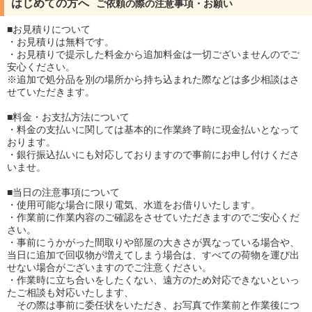
はじめての方へ
ご依頼の際の注意事項・お願い
■お見積りについて
・お見積りは無料です。
・お見積りで提示した料金から追加料金は一切ございませんのでご
安心ください。
※追加で処分品を別の場所から持ち込まれた際などは多少相談はさ
せていただきます。
■料金・お支払方法について
・料金の支払いに関しては基本的に作業終了時に現金払いとなって
おります。
・銀行振込払いにも対応しておりますので事前にお申し付けくださ
いませ。
■当日の注意事項について
・使用可能な場合に限り電気、水道をお借りいたします。
・作業前に作業内容のご確認をさせていただきますのでご安心くだ
さい。
・事前にうかがった間取りや部屋の大きさが異なっている場合や、
当日に追加で回収物が増えてしまう場合は、すべての荷物を運び出
せない場合がございますのでご注意ください。
・作業時に立ち合いをしたくない、遠方のため対応できないといっ
たご相談も対応いたします、
その際は事前に委任状をいただき、お写真で作業前と作業後につ