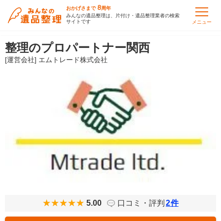
8
おかげさまで
周年
みんなの遺品整理は、片付け・遺品整理業者の検索
サイトです
メニュー
整理のプロパートナー関西
[運営会社] エムトレード株式会社
5.00
口コミ・評判
2
件