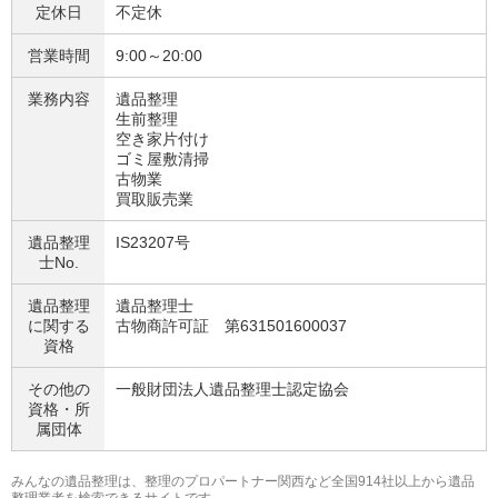
定休日
不定休
営業時間
9:00～20:00
業務内容
遺品整理
生前整理
空き家片付け
ゴミ屋敷清掃
古物業
買取販売業
遺品整理
IS23207号
士No.
遺品整理
遺品整理士
に関する
古物商許可証 第631501600037
資格
その他の
一般財団法人遺品整理士認定協会
資格・
所
属団体
みんなの遺品整理は、整理のプロパートナー関西など全国914社以上から遺品
整理業者を検索できるサイトです。