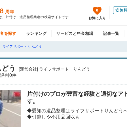
8
無
0
周年
は、片付け・遺品整理業者の検索サイトです
お気に入り
者を探す
ランキング
サービスと料金相場
記事一覧
ライフサポート りんどう
んどう
[運営会社] ライフサポート りんどう
評判
0件
片付けのプロが豊富な経験と適切なア
す。
◆愛知の遺品整理はライフサポートりんどう
◆引越しや不用品回収も