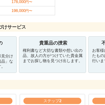
178,000
円〜
198,000
円〜
づけサービス
の
貴重品の捜索
権利書など大切な書類や想い出の
お客様
品、故人の方がつけていた貴金属
たもの
形見分け
までお探し物を見つけ出します。
行いま
遺品」な
す。
ステップ
2