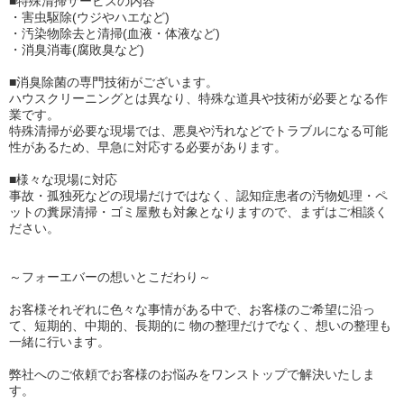
■特殊清掃サービスの内容
・害虫駆除(ウジやハエなど)
・汚染物除去と清掃(血液・体液など)
・消臭消毒(腐敗臭など)
■消臭除菌の専門技術がございます。
ハウスクリーニングとは異なり、特殊な道具や技術が必要となる作
業です。
特殊清掃が必要な現場では、悪臭や汚れなどでトラブルになる可能
性があるため、早急に対応する必要があります。
■様々な現場に対応
事故・孤独死などの現場だけではなく、認知症患者の汚物処理・ペ
ットの糞尿清掃・ゴミ屋敷も対象となりますので、まずはご相談く
ださい。
～フォーエバーの想いとこだわり～
お客様それぞれに色々な事情がある中で、お客様のご希望に沿っ
て、短期的、中期的、長期的に 物の整理だけでなく、想いの整理も
一緒に行います。
弊社へのご依頼でお客様のお悩みをワンストップで解決いたしま
す。