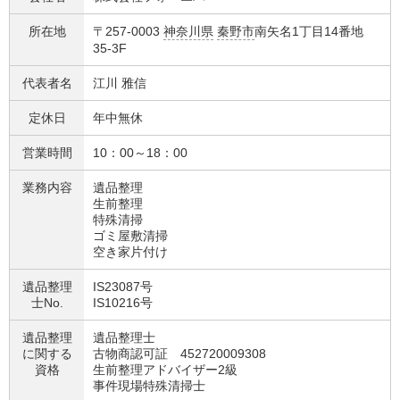
所在地
〒257-0003
神奈川県
秦野市
南矢名1丁目14番地
35-3F
代表者名
江川 雅信
定休日
年中無休
営業時間
10：00～18：00
業務内容
遺品整理
生前整理
特殊清掃
ゴミ屋敷清掃
空き家片付け
遺品整理
IS23087号
士No.
IS10216号
遺品整理
遺品整理士
に関する
古物商認可証 452720009308
資格
生前整理アドバイザー2級
事件現場特殊清掃士