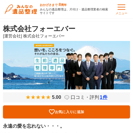
8
おかげさまで
周年
みんなの遺品整理は、片付け・遺品整理業者の検索
サイトです
メニュー
株式会社フォーエバー
[運営会社] 株式会社フォーエバー
5.00
口コミ・評判
1
件
お気に入りに追加
永遠の愛を忘れない・・・。