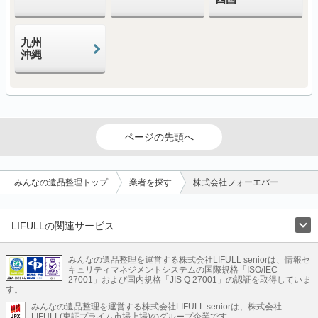
九州
沖縄
ページの先頭へ
みんなの遺品整理トップ
業者を探す
株式会社フォーエバー
LIFULLの関連サービス
LIFULLのサービス
みんなの遺品整理を運営する株式会社LIFULL seniorは、情報セ
不動産・住宅
引越し
老人ホーム
地方創生
ママの就労支援
キュリティマネジメントシステムの国際規格「ISO/IEC
不動産クラウドファンディング
遺品整理
老後の暮らし情報
27001」および国内規格「JIS Q 27001」の認証を取得していま
農業技術
す。
みんなの遺品整理を運営する株式会社LIFULL seniorは、株式会社
LIFULL HOME'Sのサービス
LIFULL(東証プライム市場上場)のグループ企業です。