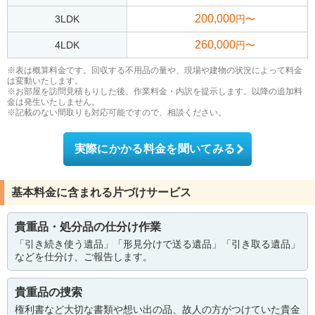
200,000
3LDK
円〜
260,000
4LDK
円〜
※表は概算料金です。回収する不用品の量や、現場や建物の状況によって料金
は変動いたします。
※お部屋を訪問見積もりした後、作業料金・内訳を提示します。以降の追加料
金は発生いたしません。
※記載のない間取りも対応可能ですので、相談ください。
実際にかかる料金を聞いてみる
基本料金に含まれる片づけサービス
貴重品・処分品の仕分け作業
「引き続き使う遺品」「形見分けで送る遺品」「引き取る遺品」
などを仕分け、ご報告します。
貴重品の捜索
権利書など大切な書類や想い出の品、故人の方がつけていた貴金