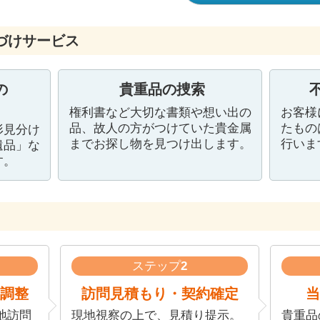
づけサービス
の
貴重品の捜索
権利書など大切な書類や想い出の
お客様
品、故人の方がつけていた貴金属
たもの
形見分け
までお探し物を見つけ出します。
行いま
遺品」な
す。
ステップ
2
調整
訪問見積もり・契約確定
当
地訪問
現地視察の上で、見積り提示。
貴重品