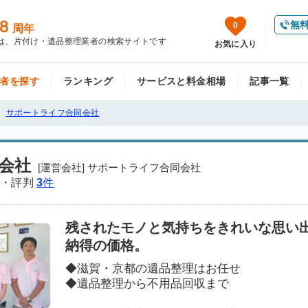
8
無
0
周年
は、片付け・遺品整理業者の検索サイトです
お気に入り
者を探す
ランキング
サービスと料金相場
記事一覧
サポートライフ合同会社
会社
[運営会社] サポートライフ合同会社
・評判
3
件
残されたモノと気持ちをきれいな思い出
納得の価格。
◆滋賀・京都の遺品整理はお任せ
◆遺品整理から不用品回収まで