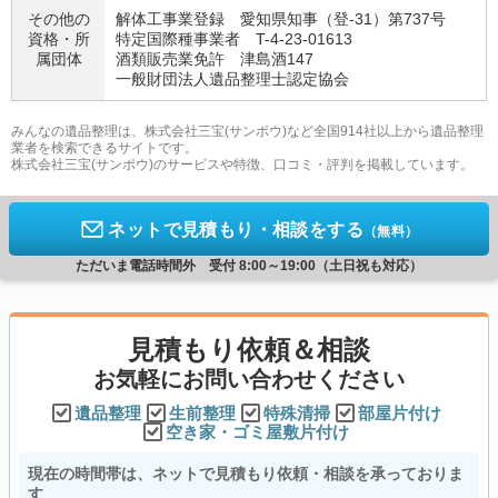
その他の
解体工事業登録 愛知県知事（登-31）第737号
資格・
所
特定国際種事業者 T-4-23-01613
属団体
酒類販売業免許 津島酒147
一般財団法人遺品整理士認定協会
みんなの遺品整理は、株式会社三宝(サンポウ)など全国914社以上から遺品整理
業者を検索できるサイトです。
株式会社三宝(サンポウ)のサービスや特徴、口コミ・評判を掲載しています。
ネットで見積もり・相談をする
（無料）
ただいま電話時間外 受付 8:00～19:00（土日祝も対応）
見積もり依頼＆相談
お気軽にお問い合わせください
遺品整理
生前整理
特殊清掃
部屋片付け
空き家・ゴミ屋敷片付け
現在の時間帯は、ネットで見積もり依頼・相談を承っておりま
す