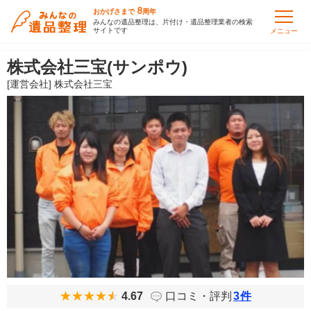
8
おかげさまで
周年
みんなの遺品整理は、片付け・遺品整理業者の検索
サイトです
メニュー
株式会社三宝(サンポウ)
[運営会社] 株式会社三宝
4.67
口コミ・評判
3
件