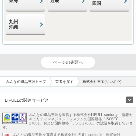
東海
近畿
四国
九州
沖縄
ページの先頭へ
みんなの遺品整理トップ
業者を探す
株式会社三宝(サンポウ)
LIFULLの関連サービス
LIFULLのサービス
みんなの遺品整理を運営する株式会社LIFULL seniorは、情報セ
不動産・住宅
引越し
老人ホーム
地方創生
ママの就労支援
キュリティマネジメントシステムの国際規格「ISO/IEC
不動産クラウドファンディング
遺品整理
老後の暮らし情報
27001」および国内規格「JIS Q 27001」の認証を取得していま
農業技術
す。
みんなの遺品整理を運営する株式会社LIFULL seniorは、株式会社