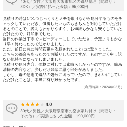
40代／女性／大阪府大阪市旭区の遺品整理（間取り：
3DK）／実際に払った金額：95,000円
見積りの時は1つ1つじっくりとメモを取りながら処分するものをチ
ェックしていただき、供養したいものもきちんと対応していただけ
るとのことで、説明もわかりやすく、お値段もかなり安くしていた
だけたので、好印象でした。
当日の作業は丁寧でスピーディーにしていただき、予定よりもかな
り早く終わったので助かりました。
ただ、前日に急に時間変更を依頼されたことには驚きました。
こちらの都合もあったのでお断りしたのですが、ものすごく申し訳
ない気持ちになってしまいました。
見積りや処分内容、価格に対しては素晴らしかったのですが、簡易
清掃の内容など、少しだけ残念に思う部分がありました。
しかし、母の急逝で遺品の処分に困っていたので、きれいにしてい
ただけたことは、本当に有り難かったです。
利用時期：2024年03月
4.0
30代／男性／大阪府泉南市の空き家片付け（間取り：
その他）／実際に払った金額：190,000円