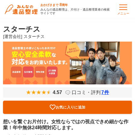
8
おかげさまで
周年
みんなの遺品整理は、片付け・遺品整理業者の検索
サイトです
メニュー
スターチス
[運営会社] スターチス
4.57
口コミ・評判
7
件
お気に入りに追加
想いを繋ぐお片付け。女性ならではの視点できめ細かな作
業！年中無休24時間対応します。