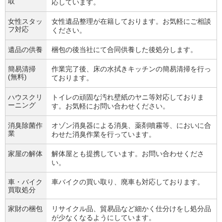
取
応しています。
女性スタッ
女性遺品整理が在籍しております。お気軽にご相談
フ対応
ください。
遺品の供養
梱包の後当社にて合同供養した後処分します。
簡易清掃
作業完了後、床の水拭きキッチンの簡易清掃を行っ
(無料)
ております。
ハウスクリ
トイレの頑固な汚れ壁紙のヤニ等対応しておりま
ーニング
す。お気軽にお問い合わせください。
消臭除菌作
オゾン消臭器による消臭、薬剤噴霧等、においに合
業
わせた消臭作業を行っています。
家屋の解体
解体屋とも提携しています。お問い合わせくださ
い。
車・バイク
車バイクの買い取り、廃車も対応しております。
買取処分
家財の梱包
リサイクル品、貿易品など細かく仕分けをし処分品
が少なくなるようにしています。