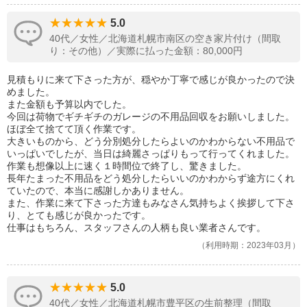
5.0
40代／女性／北海道札幌市南区の空き家片付け（間取
り：その他）／実際に払った金額：80,000円
見積もりに来て下さった方が、穏やか丁寧で感じが良かったので決
めました。
また金額も予算以内でした。
今回は荷物でギチギチのガレージの不用品回収をお願いしました。
ほぼ全て捨てて頂く作業です。
大きいものから、どう分別処分したらよいのかわからない不用品で
いっぱいでしたが、当日は綺麗さっぱりもって行ってくれました。
作業も想像以上に速く１時間位で終了し、驚きました。
長年たまった不用品をどう処分したらいいのかわからず途方にくれ
ていたので、本当に感謝しかありません。
また、作業に来て下さった方達もみなさん気持ちよく挨拶して下さ
り、とても感じが良かったです。
仕事はもちろん、スタッフさんの人柄も良い業者さんです。
利用時期：2023年03月
5.0
40代／女性／北海道札幌市豊平区の生前整理（間取