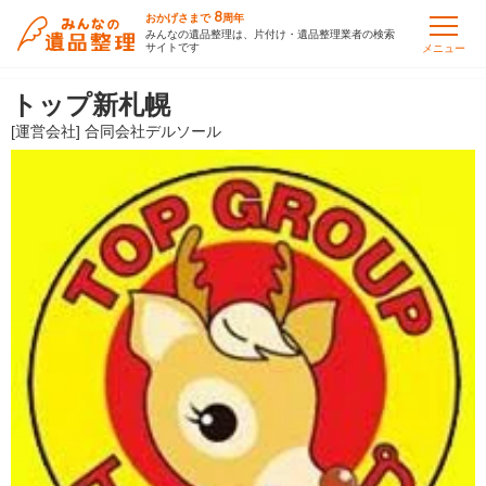
8
おかげさまで
周年
みんなの遺品整理は、片付け・遺品整理業者の検索
サイトです
メニュー
トップ新札幌
[運営会社] 合同会社デルソール