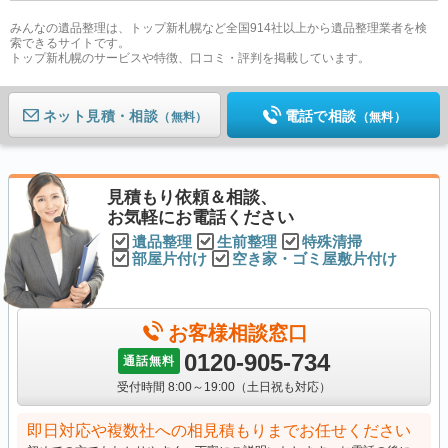
みんなの遺品整理は、トップ新札幌など全国914社以上から遺品整理業者を検
索できるサイトです。
トップ新札幌のサービスや特徴、口コミ・評判を掲載しています。
ネット見積
電話で相談
（無料）
（無料）
見積もり依頼＆相談、
お気軽にお電話ください
遺品整理
生前整理
特殊清掃
部屋片付け
空き家・ゴミ屋敷片付け
お客様相談窓口
0120-905-734
通話無料
受付時間 8:00～19:00（土日祝も対応）
即日対応や複数社への相見積もりまでお任せください