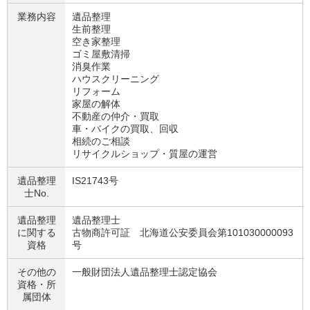
業務内容
遺品整理
生前整理
空き家整理
ゴミ屋敷清掃
消臭作業
ハウスクリーニング
リフォーム
家屋の解体
不動産の仲介・買取
車・バイクの買取、回収
相続のご相談
リサイクルショップ・質屋の運営
遺品整理
IS21743号
士No.
遺品整理
遺品整理士
に関する
古物商許可証 北海道公安委員会第101030000093
資格
号
その他の
一般財団法人遺品整理士認定協会
資格・
所
属団体