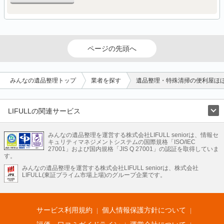
ページの先頭へ
みんなの遺品整理トップ
業者を探す
遺品整理・特殊清掃の便利屋ほ
LIFULLの関連サービス
LIFULLのサービス
みんなの遺品整理を運営する株式会社LIFULL seniorは、情報セ
不動産・住宅
引越し
老人ホーム
地方創生
ママの就労支援
キュリティマネジメントシステムの国際規格「ISO/IEC
不動産クラウドファンディング
遺品整理
老後の暮らし情報
27001」および国内規格「JIS Q 27001」の認証を取得していま
農業技術
す。
みんなの遺品整理を運営する株式会社LIFULL seniorは、株式会社
LIFULL HOME'Sのサービス
LIFULL(東証プライム市場上場)のグループ企業です。
不動産・住宅
マンション
一戸建て
注文住宅
リノベーション
不動産査定
マンション専門売却査定
不動産投資
アドバイザー
住まいの窓口
住宅ローン
住まいインデックス
プライスマップ
不動産アーカイブ
空き家バンク
家賃相場
不動産会社
まちむすび
サービス利用規約
個人情報保護方針について
不動産用語集
住まいのお役立ち情報
LIFULL HOME'S PRESS
DIY Mag
アプリ
不動産データ
不動産転職