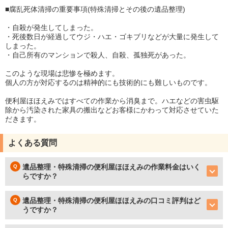
■腐乱死体清掃の重要事項(特殊清掃とその後の遺品整理)
・自殺が発生してしまった。
・死後数日が経過してウジ・ハエ・ゴキブリなどが大量に発生して
しまった。
・自己所有のマンションで殺人、自殺、孤独死があった。
このような現場は悲惨を極めます。
個人の方が対応するのは精神的にも技術的にも難しいものです。
便利屋ほほえみではすべての作業から消臭まで。ハエなどの害虫駆
除から汚染された家具の搬出などお客様にかわって対応させていた
だきます。
よくある質問
遺品整理・特殊清掃の便利屋ほほえみの作業料金はいく
らですか？
遺品整理・特殊清掃の便利屋ほほえみの口コミ評判はど
うですか？