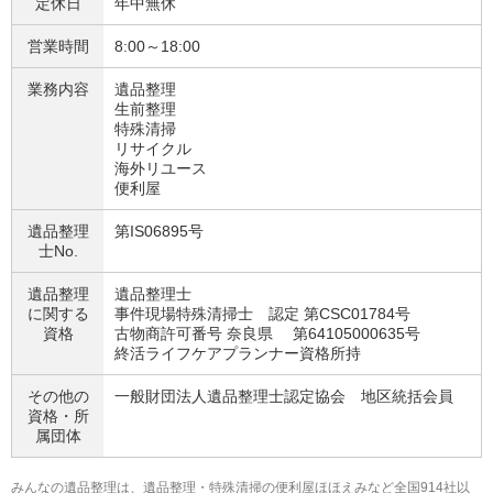
定休日
年中無休
営業時間
8:00～18:00
業務内容
遺品整理
生前整理
特殊清掃
リサイクル
海外リユース
便利屋
遺品整理
第IS06895号
士No.
遺品整理
遺品整理士
に関する
事件現場特殊清掃士 認定 第CSC01784号
資格
古物商許可番号 奈良県 第64105000635号
終活ライフケアプランナー資格所持
その他の
一般財団法人遺品整理士認定協会 地区統括会員
資格・
所
属団体
みんなの遺品整理は、遺品整理・特殊清掃の便利屋ほほえみなど全国914社以