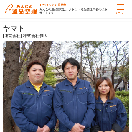
8
おかげさまで
周年
みんなの遺品整理は、片付け・遺品整理業者の検索
サイトです
メニュー
ヤマト
[運営会社] 株式会社創大