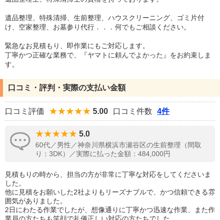
遺品整理、特殊清掃、生前整理、ハウスクリーニング、ゴミ片付
け、空家整理、お墓参り代行．．．何でもご相談ください。
緊急なお見積もり、即作業にもご対応します。
丁寧かつ正確な業務で、『ヤマトに頼んでよかった』をお約束しま
す。
口コミ・評判・実際の支払い金額
口コミ評価
5.00
口コミ件数
4件
5.0
60代／男性／神奈川県横浜市瀬谷区の生前整理（間取
り：3DK）／実際に払った金額：484,000円
見積もりの時から、担当の方が非常に丁寧な対応をしてくださいま
した。
他に見積をお願いした2社よりもリーズナブルで、かつ信頼できる雰
囲気がありました。
2日にわたる作業でしたが、想像通りに丁寧かつ迅速な作業、また作
業員の方たちも笑顔で礼儀正しい対応の方たちでした。