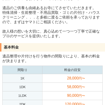
遺品のご供養も由緒あるお寺にてさせていただきます。
特殊清掃・生前整理・不用品買取・ゴミの片付け・ハウス
クリーニング．．．と多岐に渡るご依頼を承っております
ので、まずはヤマトにご相談ください。
故人様の想いを大切に、真心込めて一つ一つ丁寧で正確な
プロのサービスを提供いたします。
基本料金
遺品整理や片付けを行う物件の間取りにより、基本の料金
が決まります。
間取り
料金の目安
28,000
1K
円〜
58,000
1DK
円〜
90,000
1LDK
円〜
120,000
2DK
円〜