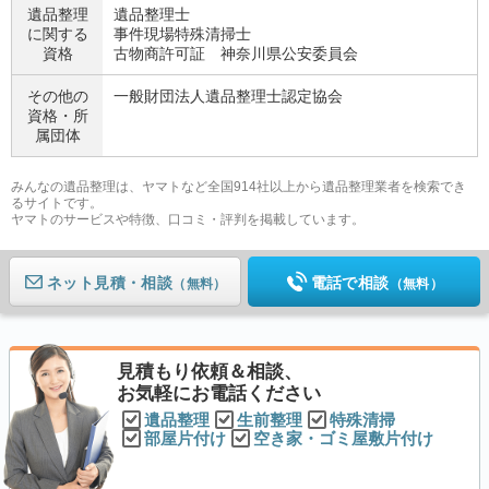
遺品整理
遺品整理士
に関する
事件現場特殊清掃士
資格
古物商許可証 神奈川県公安委員会
その他の
一般財団法人遺品整理士認定協会
資格・
所
属団体
みんなの遺品整理は、ヤマトなど全国914社以上から遺品整理業者を検索でき
るサイトです。
ヤマトのサービスや特徴、口コミ・評判を掲載しています。
ネット見積
電話で相談
（無料）
（無料）
見積もり依頼＆相談、
お気軽にお電話ください
遺品整理
生前整理
特殊清掃
部屋片付け
空き家・ゴミ屋敷片付け