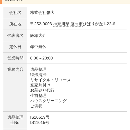
会社名
株式会社創大
所在地
〒252-0003
神奈川県
座間市
ひばりが丘1-22-6
代表者名
飯塚大介
定休日
年中無休
営業時間
8:00～20:00
業務内容
遺品整理
特殊清掃
リサイクル・リユース
空家片付け
お墓参り代行
生前整理
ハウスクリーニング
ご供養
遺品整理
IS10519号
士No.
IS11015号