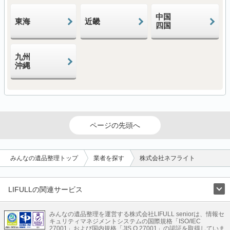
中国
東海
近畿
四国
九州
沖縄
ページの先頭へ
みんなの遺品整理トップ
業者を探す
株式会社ネフライト
LIFULLの関連サービス
LIFULLのサービス
みんなの遺品整理を運営する株式会社LIFULL seniorは、情報セ
不動産・住宅
引越し
老人ホーム
地方創生
ママの就労支援
キュリティマネジメントシステムの国際規格「ISO/IEC
不動産クラウドファンディング
遺品整理
老後の暮らし情報
27001」および国内規格「JIS Q 27001」の認証を取得していま