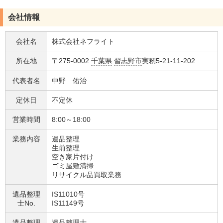
会社情報
会社名
株式会社ネフライト
所在地
〒275-0002
千葉県
習志野市
実籾5-21-11-202
代表者名
中野 佑治
定休日
不定休
営業時間
8:00～18:00
業務内容
遺品整理
生前整理
空き家片付け
ゴミ屋敷清掃
リサイクル品買取業務
遺品整理
IS11010号
士No.
IS11149号
遺品整理
遺品整理士