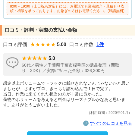
8:00～19:00（土日祝も対応）には、お電話でも業者紹介・見積もり依
頼・相談を承っております。お急ぎの方はお電話ください。(通話無料)
口コミ・評判・実際の支払い金額
口コミ評価
5.00
口コミ件数
1件
5.0
60代／男性／千葉県千葉市稲毛区の遺品整理（間取
り：3DK）／実際に払った金額：326,300円
想定以上ボリュームでトラックに載せきれないんじゃないかと思い
ましたが、さすがプロ、きっちり詰め込んで１日で完了。
当日、作業に来てくれた担当の方が非常に良かった。
荷物のボリュームを考えると料金はリーズナブルかなあと思いま
す。ありがとうございました。
利用時期：2020年01月
すべての口コミを見る