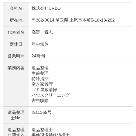
会社名
株式会社URBO
所在地
〒362-0014
埼玉県
上尾市
本町5-18-13-202
代表者名
高野 貴志
定休日
年中無休
営業時間
24時間
業務内容
遺品整理
生前整理
特殊清掃
空き家管理
ゴミ屋敷清掃
ハウスクリーニング
害虫駆除
遺品整理
IS11365号
士No.
遺品整理
遺品整理士
に関する
事件現場特殊清掃士