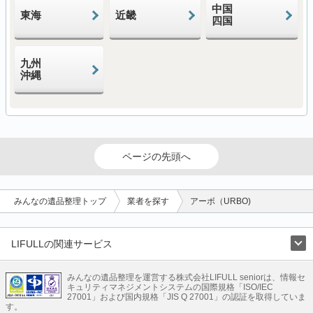
中国
東海
近畿
四国
九州
沖縄
ページの先頭へ
みんなの遺品整理トップ
業者を探す
アーボ（URBO)
LIFULLの関連サービス
LIFULLのサービス
みんなの遺品整理を運営する株式会社LIFULL seniorは、情報セ
不動産・住宅
引越し
老人ホーム
地方創生
ママの就労支援
キュリティマネジメントシステムの国際規格「ISO/IEC
不動産クラウドファンディング
遺品整理
老後の暮らし情報
27001」および国内規格「JIS Q 27001」の認証を取得していま
農業技術
す。