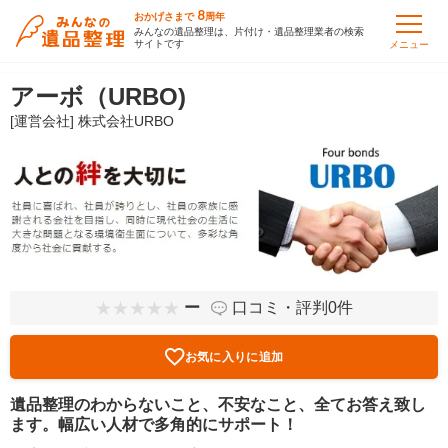
8
おかげさまで
周年
みんなの遺品整理は、片付け・遺品整理業者の検索
サイトです
メニュー
アーボ（URBO)
[運営会社] 株式会社URBO
ー
口コミ・評判0件
お気に入りに追加
遺品整理のわからないこと、不安なこと、全てお答え致し
ます。幅広い人材で多角的にサポート！