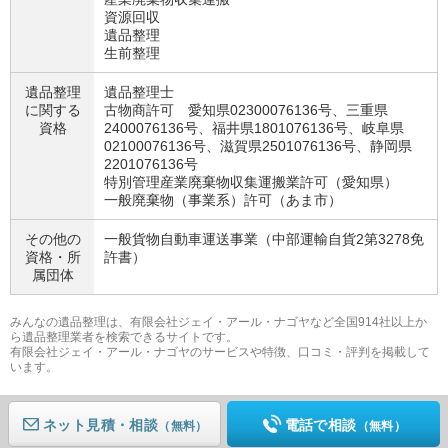
資源回収
遺品整理
生前整理
遺品整理
遺品整理士
に関する
古物商許可 愛知県02300076136号、三重県
資格
2400076136号、福井県1801076136号、岐阜県
02100076136号、滋賀県2501076136号、静岡県
2201076136号
特別管理産業廃棄物収集運搬業許可（愛知県）
一般廃棄物（事業系）許可（あま市）
その他の
一般貨物自動車運送事業（中部運輸自貨2第3278免
資格・
所
許書）
属団体
みんなの遺品整理は、有限会社ジェイ・アール・ナゴヤなど全国914社以上か
ら遺品整理業者を検索できるサイトです。
有限会社ジェイ・アール・ナゴヤのサービスや特徴、口コミ・評判を掲載して
います。
ネット見積
電話で相談
（無料）
（無料）