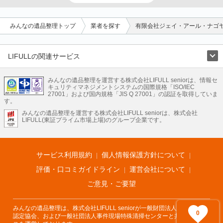
みんなの遺品整理トップ
業者を探す
有限会社ジェイ・アール・ナゴ
LIFULLの関連サービス
LIFULLのサービス
みんなの遺品整理を運営する株式会社LIFULL seniorは、情報セ
不動産・住宅
引越し
老人ホーム
地方創生
ママの就労支援
キュリティマネジメントシステムの国際規格「ISO/IEC
不動産クラウドファンディング
遺品整理
老後の暮らし情報
27001」および国内規格「JIS Q 27001」の認証を取得していま
農業技術
す。
みんなの遺品整理を運営する株式会社LIFULL seniorは、株式会社
LIFULL HOME'Sのサービス
LIFULL(東証プライム市場上場)のグループ企業です。
不動産・住宅
マンション
一戸建て
注文住宅
リノベーション
不動産査定
マンション専門売却査定
不動産投資
アドバイザー
住まいの窓口
住宅ローン
住まいインデックス
プライスマップ
不動産アーカイブ
空き家バンク
家賃相場
不動産会社
まちむすび
サービス利用規約
個人情報保護方針について
不動産用語集
住まいのお役立ち情報
LIFULL HOME'S PRESS
DIY Mag
アプリ
不動産データ
不動産転職
評価・口コミガイドライン
運営会社について
ご意見・ご要望
みんなの遺品整理は、株式会社LIFULL seniorが一般財団法人遺品整理士
0
認定協会、および一般社団法人事件現場特殊清掃センターと共同でサービ