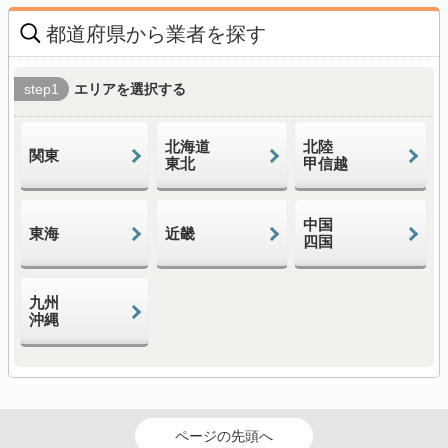
都道府県から業者を探す
step1
エリアを選択する
北海道
北陸
関東
東北
甲信越
中国
東海
近畿
四国
九州
沖縄
ページの先頭へ