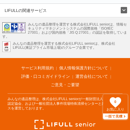
LIFULLの関連サービス
LIFULLのサービス
みんなの遺品整理を運営する株式会社LIFULL seniorは、情報セ
不動産・住宅
引越し
老人ホーム
地方創生
ママの就労支援
キュリティマネジメントシステムの国際規格「ISO/IEC
不動産クラウドファンディング
遺品整理
老後の暮らし情報
27001」および国内規格「JIS Q 27001」の認証を取得していま
農業技術
す。
みんなの遺品整理を運営する株式会社LIFULL seniorは、株式会社
LIFULL HOME'Sのサービス
LIFULL(東証プライム市場上場)のグループ企業です。
不動産・住宅
マンション
一戸建て
注文住宅
リノベーション
不動産査定
マンション専門売却査定
不動産投資
アドバイザー
住まいの窓口
住宅ローン
住まいインデックス
プライスマップ
不動産アーカイブ
空き家バンク
家賃相場
不動産会社
まちむすび
サービス利用規約
個人情報保護方針について
不動産用語集
住まいのお役立ち情報
LIFULL HOME'S PRESS
DIY Mag
アプリ
不動産データ
不動産転職
評価・口コミガイドライン
運営会社について
ご意見・ご要望
みんなの遺品整理は、株式会社LIFULL seniorが一般財団法人遺品整理士
0
認定協会、および一般社団法人事件現場特殊清掃センターと共同でサービ
スを運営しております。
お気に入り
一括で見積