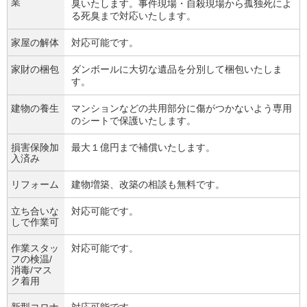
業
臭いたします。事件現場・自殺現場から孤独死によ
る死臭まで対応いたします。
家屋の解体
対応可能です。
家財の梱包
ダンボールに大切な遺品を分別して梱包いたしま
す。
建物の養生
マンションなどの共用部分に傷がつかないよう専用
のシートで保護いたします。
損害保険加
最大１億円まで補償いたします。
入済み
リフォーム
建物増築、改築の相談も無料です。
立ち合いな
対応可能です。
しで作業可
作業スタッ
対応可能です。
フの検温/
消毒/マス
ク着用
新型コロナ
対応可能です。