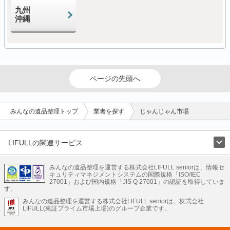
九州
沖縄
ページの先頭へ
みんなの遺品整理トップ
業者を探す
じゃんじゃん市場
LIFULLの関連サービス
LIFULLのサービス
みんなの遺品整理を運営する株式会社LIFULL seniorは、情報セ
不動産・住宅
引越し
老人ホーム
地方創生
ママの就労支援
キュリティマネジメントシステムの国際規格「ISO/IEC
不動産クラウドファンディング
遺品整理
老後の暮らし情報
27001」および国内規格「JIS Q 27001」の認証を取得していま
農業技術
す。
みんなの遺品整理を運営する株式会社LIFULL seniorは、株式会社
LIFULL HOME'Sのサービス
LIFULL(東証プライム市場上場)のグループ企業です。
不動産・住宅
マンション
一戸建て
注文住宅
リノベーション
不動産査定
マンション専門売却査定
不動産投資
アドバイザー