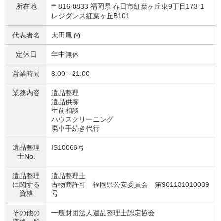
所在地
〒816-0833
福岡県
春日市
紅葉ヶ丘東9丁目173-1
レジダンス紅葉ヶ丘B101
代表者名
大田尾 尚
定休日
年中無休
営業時間
8:00～21:00
業務内容
遺品整理
遺品供養
生前相談
ハウスクリーニング
廃車手続き代行
遺品整理
IS10066号
士No.
遺品整理
遺品整理士
に関する
古物商許可 福岡県公安委員会 第901131010039
資格
号
その他の
一般財団法人遺品整理士認定協会